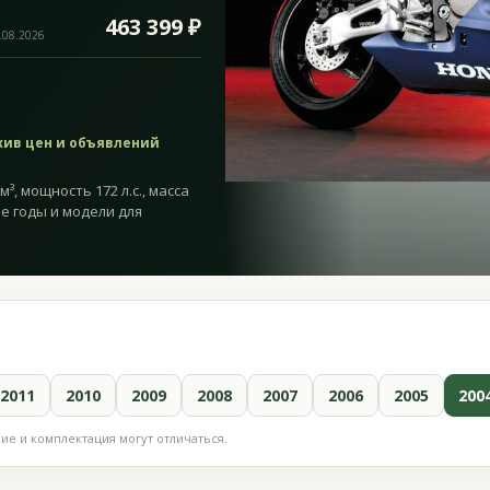
463 399 ₽
.08.2026
хив цен и объявлений
³, мощность 172 л.с., масса
ие годы и модели для
2011
2010
2009
2008
2007
2006
2005
200
е и комплектация могут отличаться.