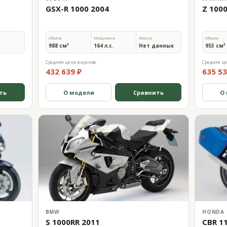
GSX-R 1000 2004
Z 100
Объём
Мощность
Масса
Объём
988 см³
164 л.с.
Нет данных
953 см³
Средняя цена в архиве
Средняя це
432 639 ₽
635 53
ть
О модели
Сравнить
О
BMW
HONDA
S 1000RR 2011
CBR 1