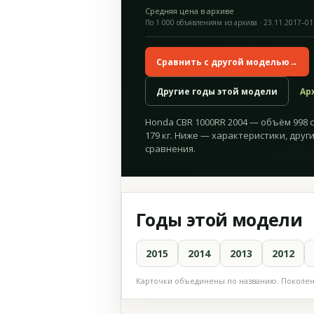
Средняя цена в архиве
По 1 000 объявлениям из архива · 23.11.2017–01
Сравнить с другой моделью
→
Другие годы этой модели
Ар
Honda CBR 1000RR 2004 — объём 998 см
179 кг. Ниже — характеристики, друг
сравнения.
Годы этой модели
2015
2014
2013
2012
Карточки объединены по названию. Поколени