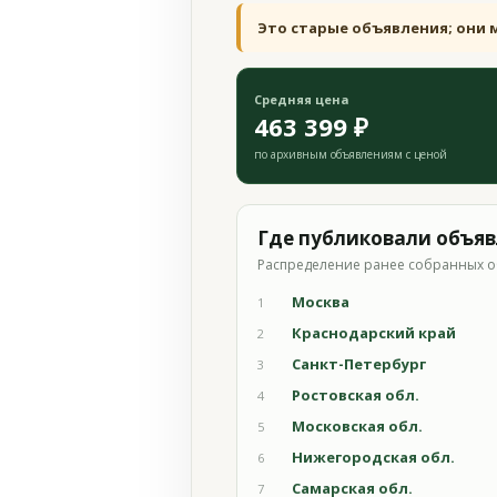
Это старые объявления; они 
Средняя цена
463 399 ₽
по архивным объявлениям с ценой
Где публиковали объя
Распределение ранее собранных о
Москва
1
Краснодарский край
2
Санкт-Петербург
3
Ростовская обл.
4
Московская обл.
5
Нижегородская обл.
6
Самарская обл.
7