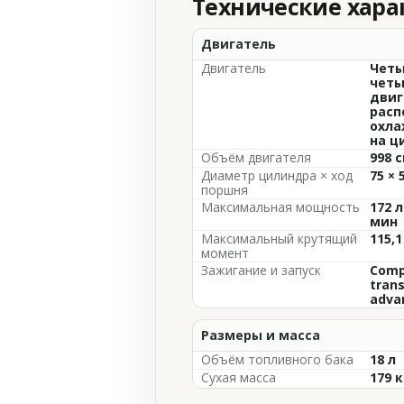
Технические хар
Двигатель
Двигатель
Четы
четы
двиг
расп
охла
на ц
Объём двигателя
998 с
Диаметр цилиндра × ход
75 × 
поршня
Максимальная мощность
172 л
мин
Максимальный крутящий
115,1
момент
Зажигание и запуск
Compu
trans
adva
Размеры и масса
Объём топливного бака
18 л
Сухая масса
179 к