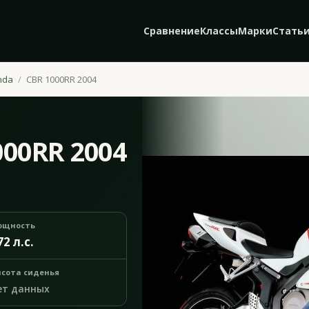
Сравнение
Классы
Марки
Стать
nda
CBR 1000RR 2004
000RR 2004
ощность
72 л.с.
сота сиденья
ет данных