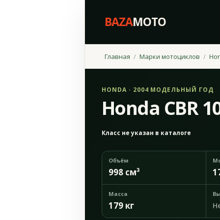
BAZA
MOTO
Главная
Марки мотоциклов
Ho
HONDA · 2004 МОДЕЛЬНЫЙ ГОД
Honda CBR 1
Класс не указан в каталоге
Объём
М
998 см³
1
Масса
Вы
179 кг
Н