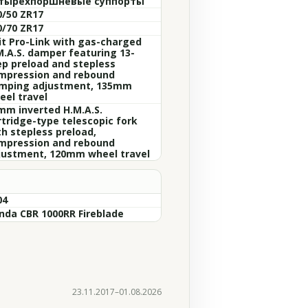
тырёхпоршневые суппорты
0/50 ZR17
0/70 ZR17
it Pro-Link with gas-charged
M.A.S. damper featuring 13-
ep preload and stepless
mpression and rebound
mping adjustment, 135mm
eel travel
mm inverted H.M.A.S.
rtridge-type telescopic fork
th stepless preload,
mpression and rebound
justment, 120mm wheel travel
04
nda CBR 1000RR Fireblade
23.11.2017–01.08.2026