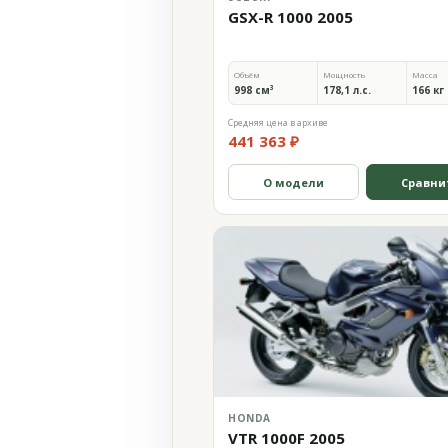
GSX-R 1000 2005
Объём
Мощность
Масса
998 см³
178,1 л.с.
166 кг
Средняя цена в архиве
441 363 ₽
О модели
Сравни
HONDA
VTR 1000F 2005