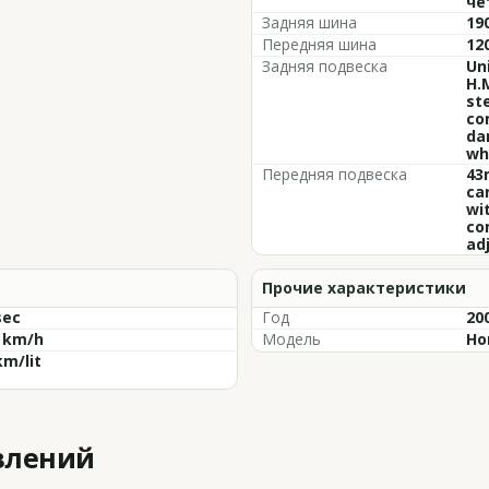
че
Задняя шина
19
Передняя шина
12
Задняя подвеска
Un
H.
st
co
da
wh
Передняя подвеска
43
ca
wi
co
ad
Прочие характеристики
sec
Год
20
3 km/h
Модель
Ho
km/lit
влений