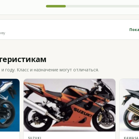
Пока
иву
ктеристикам
 году. Класс и назначение могут отличаться.
SUZUKI
KAWASA