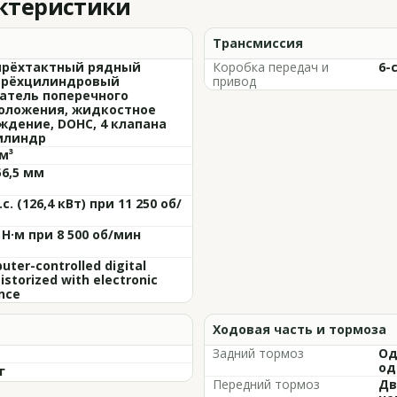
актеристики
Трансмиссия
рёхтактный рядный
Коробка передач и
6-
рёхцилиндровый
привод
атель поперечного
оложения, жидкостное
ждение, DOHC, 4 клапана
илиндр
м³
56,5 мм
.с. (126,4 кВт) при 11 250 об/
 Н·м при 8 500 об/мин
ter-controlled digital
istorized with electronic
nce
Ходовая часть и тормоза
Задний тормоз
Од
од
г
Передний тормоз
Дв