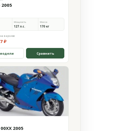
0 2005
Мощность
Масса
127 л.с.
170 кг
на в архиве
7 ₽
 модели
Сравнить
100XX 2005