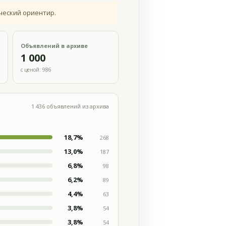
ческий ориентир.
Объявлений в архиве
1 000
с ценой: 986
1 436 объявлений из архива
18,7%
268
13,0%
187
6,8%
98
6,2%
89
4,4%
63
3,8%
54
3,8%
54