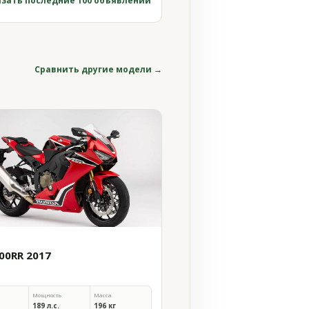
зать последние 100 объявлений
Сравнить другие модели →
00RR 2017
Мощность
Масса
189 л.с.
196 кг