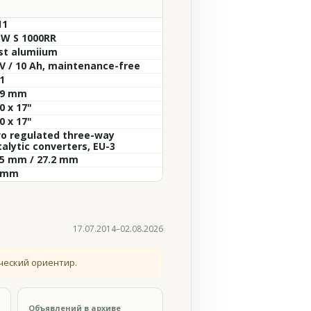
11
W S 1000RR
st alumiium
 V / 10 Ah, maintenance-free
1
.9 mm
0 x 17"
0 x 17"
o regulated three-way
talytic converters, EU-3
.5 mm / 27.2 mm
 mm
17.07.2014–02.08.2026
ческий ориентир.
Объявлений в архиве