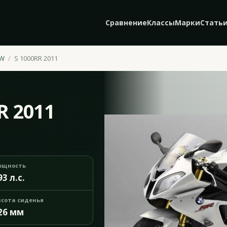
Сравнение
Классы
Марки
Стать
W
S 1000RR 2011
R 2011
ощность
93 л.с.
сота сиденья
26 мм