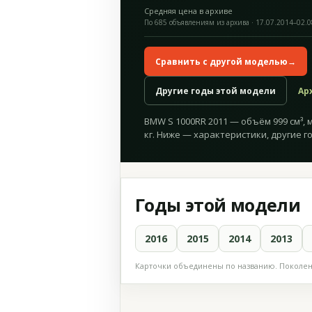
Средняя цена в архиве
По 685 объявлениям из архива · 17.07.2014–02.
Сравнить с другой моделью
→
Другие годы этой модели
Ар
BMW S 1000RR 2011 — объём 999 см³, м
кг. Ниже — характеристики, другие г
Годы этой модели
2016
2015
2014
2013
Карточки объединены по названию. Поколени