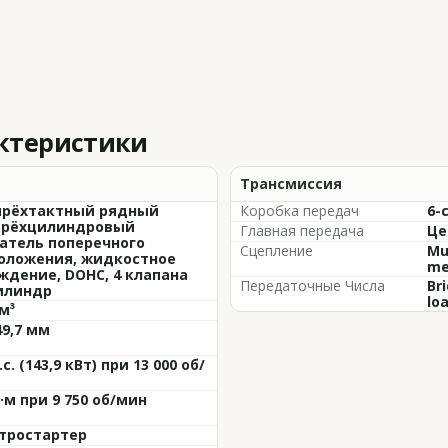
актеристики
Трансмиссия
рёхтактный рядный
Коробка передач
6-
рёхцилиндровый
Главная передача
Це
атель поперечного
Сцепление
Mul
оложения, жидкостное
me
ждение, DOHC, 4 клапана
Передаточные Числа
Br
илиндр
lo
м³
49,7 мм
.с. (143,9 кВт) при 13 000 об/
Н·м при 9 750 об/мин
тростартер