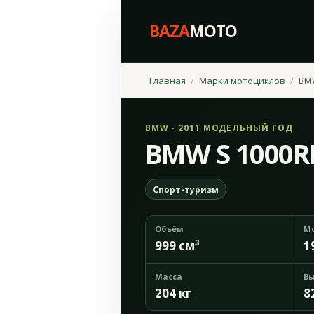
BAZA
MOTO
Главная
Марки мотоциклов
BM
BMW · 2011 МОДЕЛЬНЫЙ ГОД
BMW S 1000R
Спорт-туризм
Объём
М
999 см³
1
Масса
Вы
204 кг
8