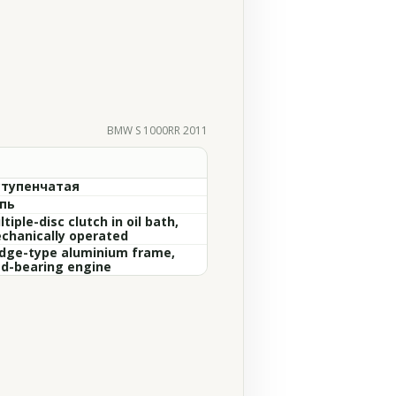
BMW S 1000RR 2011
ступенчатая
пь
tiple-disc clutch in oil bath,
chanically operated
idge-type aluminium frame,
ad-bearing engine