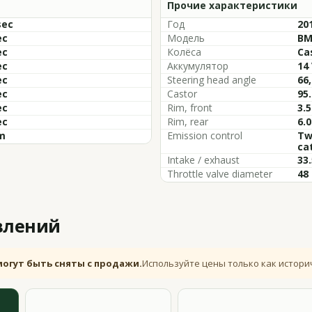
Прочие характеристики
sec
Год
20
ec
Модель
BM
ec
Колёса
Ca
ec
Аккумулятор
14
ec
Steering head angle
66,
ec
Castor
95
ec
Rim, front
3.5
ec
Rim, rear
6.0
m
Emission control
Tw
ca
Intake / exhaust
33
Throttle valve diameter
48
влений
могут быть сняты с продажи.
Используйте цены только как истори