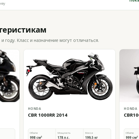
Пока
иву
ктеристикам
 году. Класс и назначение могут отличаться.
HONDA
HONDA
CBR 1000RR 2014
CBR10
Объём
Мощность
Масса
Объём
998 см³
178 л.с.
199,5 кг
999 см³