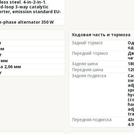
less steel. 4-in-2-in-1.
d-loop 3-way catalytic
rter, emission standard EU-
e-phase alternator 350 W
Ходовая часть и тормоза
л
Задний тормоз
Од
од
мм
Передний тормоз
Дв
г
че
2 мм
Задняя шина
18
а 2,06 мм
Передняя шина
12
г
Задняя подвеска
Ca
sw
ad
spr
hyd
(co
ha
ad
tra
Передняя подвеска
43
4.9