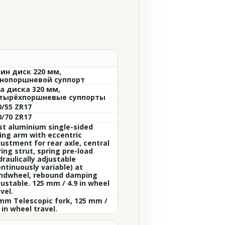
ин диск 220 мм,
нопоршневой суппорт
а диска 320 мм,
тырёхпоршневые суппорты
0/55 ZR17
0/70 ZR17
st aluminium single-sided
ing arm with eccentric
justment for rear axle, central
ing strut, spring pre-load
raulically adjustable
ntinuously variable) at
ndwheel, rebound damping
justable. 125 mm / 4.9 in wheel
vel.
mm Telescopic fork, 125 mm /
 in wheel travel.