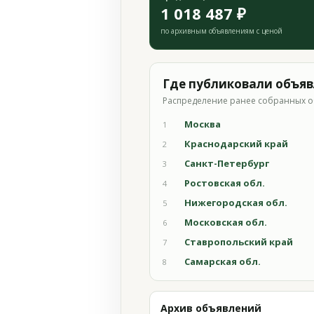
1 018 487 ₽
по архивным объявлениям с ценой
Где публиковали объя
Распределение ранее собранных о
Москва
1
Краснодарский край
2
Санкт-Петербург
3
Ростовская обл.
4
Нижегородская обл.
5
Московская обл.
6
Ставропольский край
7
Самарская обл.
8
Архив объявлений