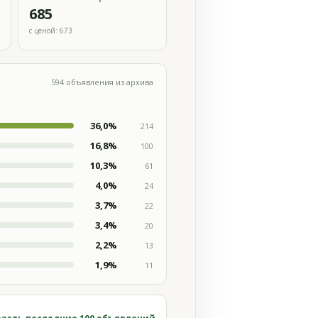
685
с ценой: 673
594 объявления из архива
36,0%
214
16,8%
100
10,3%
61
4,0%
24
3,7%
22
3,4%
20
2,2%
13
1,9%
11