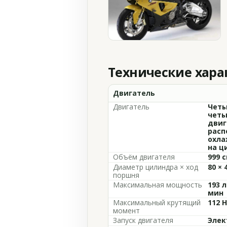
Технические хар
Двигатель
Двигатель
Четы
четы
двиг
расп
охла
на ц
Объём двигателя
999 с
Диаметр цилиндра × ход
80 × 
поршня
Максимальная мощность
193 л
мин
Максимальный крутящий
112 
момент
Запуск двигателя
Элек