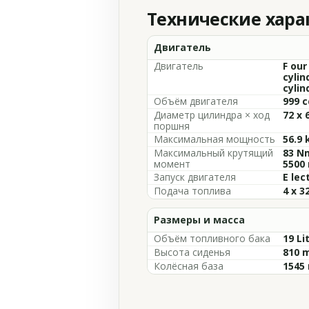
Технические хар
Двигатель
Двигатель
F our
cylin
cylin
Объём двигателя
999 c
Диаметр цилиндра × ход
72 x 
поршня
Максимальная мощность
56.9 
Максимальный крутящий
83 Nm
момент
5500
Запуск двигателя
E lec
Подача топлива
4 x 3
Размеры и масса
Объём топливного бака
19 Li
Высота сиденья
810 m
Колёсная база
1545 