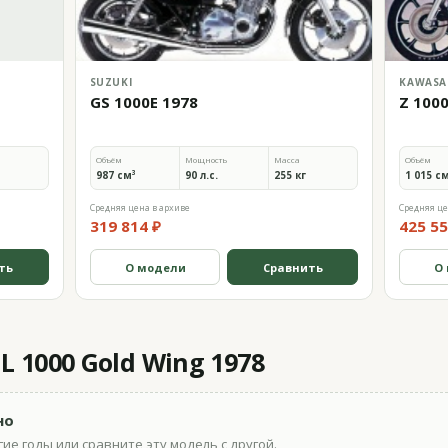
SUZUKI
KAWASA
GS 1000E 1978
Z 100
Объём
Мощность
Масса
Объём
987 см³
90 л.с.
255 кг
1 015 с
Средняя цена в архиве
Средняя це
319 814 ₽
425 55
ть
О модели
Сравнить
О
 1000 Gold Wing 1978
но
ие годы или сравните эту модель с другой.