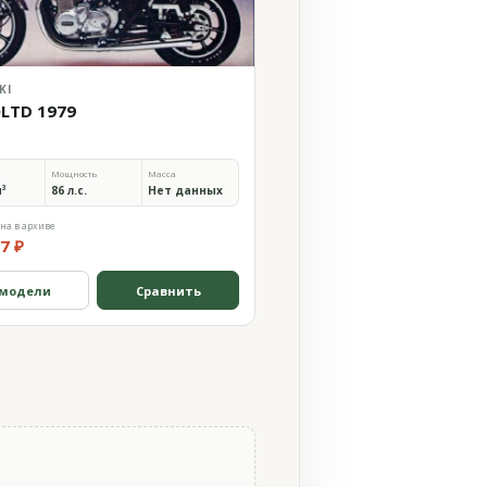
KI
0LTD 1979
Мощность
Масса
м³
86 л.с.
Нет данных
на в архиве
7 ₽
 модели
Сравнить