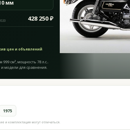
10 мм
428 250 ₽
2020
хив цен и объявлений
999 см³, мощность 78 л.с..
 и модели для сравнения.
1975
е и комплектация могут отличаться.