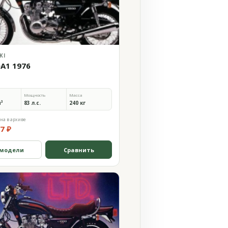
KI
0A1 1976
Мощность
Масса
м³
83 л.с.
240 кг
на в архиве
7 ₽
 модели
Сравнить