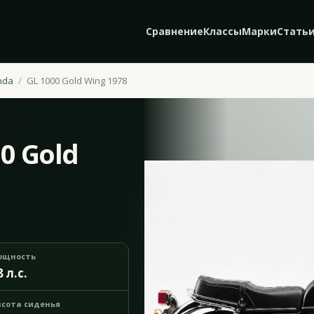
Сравнение
Классы
Марки
Стать
nda
GL 1000 Gold Wing 1978
0 Gold
ощность
8 л.с.
сота сиденья