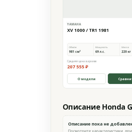
YAMAHA
XV 1000 / TR1 1981
Объём
Мощность
Масса
981 см³
69 л.с.
220 кг
Средняя цена в архиве
207 555 ₽
О модели
Сравни
Описание Honda GL
Описание пока не добавле
Посмотрите характеристики, друг