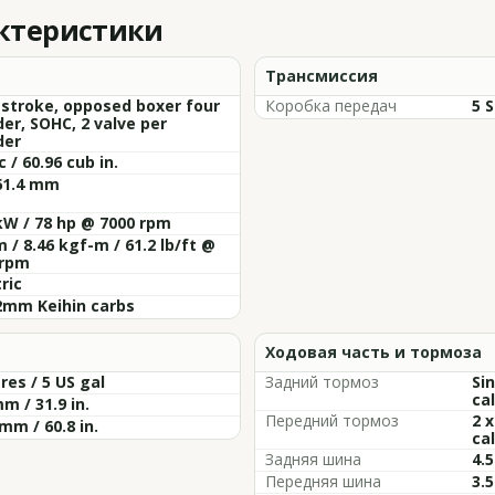
актеристики
Трансмиссия
 stroke, opposed boxer four
Коробка передач
5 
der, SOHC, 2 valve per
der
c / 60.96 cub in.
61.4 mm
kW / 78 hp @ 7000 rpm
 / 8.46 kgf-m / 61.2 lb/ft @
 rpm
tric
2mm Keihin carbs
Ходовая часть и тормоза
tres / 5 US gal
Задний тормоз
Si
cal
m / 31.9 in.
Передний тормоз
2 
mm / 60.8 in.
cal
Задняя шина
4.5
Передняя шина
3.5