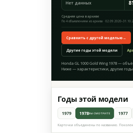
8
Нет данных
Средняя цена в архиве
По 4 объявлениям из архива · 02.09.2020–31.10.
Сравнить с другой моделью
→
Другие годы этой модели
Ар
Honda GL 1000 Gold Wing 1978 — объём 
Ниже — характеристики, другие годы
Годы этой модели
1979
1978
1977
ВЫ СМОТРИТЕ
Карточки объединены по названию. Поколени