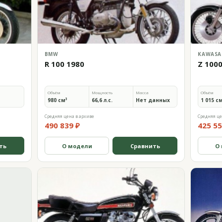
BMW
KAWASA
R 100 1980
Z 100
Объём
Мощность
Масса
Объём
980 см³
66,6 л.с.
Нет данных
1 015 с
Средняя цена в архиве
Средняя це
490 839 ₽
425 55
ть
О модели
Сравнить
О