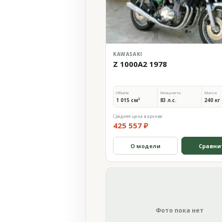
KAWASAKI
Z 1000A2 1978
Объём
Мощность
Масса
1 015 см³
83 л.с.
240 кг
Средняя цена в архиве
425 557 ₽
О модели
Сравни
Фото пока нет