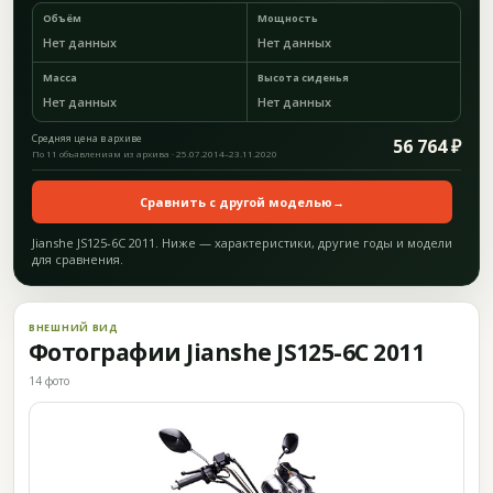
Объём
Мощность
Нет данных
Нет данных
Масса
Высота сиденья
Нет данных
Нет данных
Средняя цена в архиве
56 764 ₽
По 11 объявлениям из архива · 25.07.2014–23.11.2020
Сравнить с другой моделью
→
Jianshe JS125-6C 2011. Ниже — характеристики, другие годы и модели
для сравнения.
ВНЕШНИЙ ВИД
Фотографии Jianshe JS125-6C 2011
14 фото