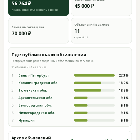
56 764 ₽
45 000 ₽
по архивным объявлениям с ценой
Объявлений в архиве
Самая высокая цена
11
70 000 ₽
с ценой: 11
Где публиковали объявления
Распределение ранее собранных объявлений по регионам.
11 объявлений из архива
1
Санкт-Петербург
27,3%
2
Калининградская обл.
18,2%
3
Тюменская обл.
18,2%
4
Архангельская обл.
9,1%
5
Белгородская обл.
9,1%
6
Нижегородская обл.
9,1%
7
Чувашия
9,1%
Архив объявлений