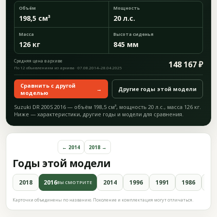
Объём
Мощность
198,5 см³
20 л.с.
Масса
Высота сиденья
126 кг
845 мм
Средняя цена в архиве
148 167 ₽
По 12 объявлениям из архива · 07.08.2014–28.04.2025
Сравнить с другой
→
Другие годы этой модели
моделью
Suzuki DR 200S 2016 — объём 198,5 см³, мощность 20 л.с., масса 126 кг.
Ниже — характеристики, другие годы и модели для сравнения.
← 2014
2018 →
Годы этой модели
2018
2016
2014
1996
1991
1986
19
ВЫ СМОТРИТЕ
Карточки объединены по названию. Поколение и комплектация могут отличаться.