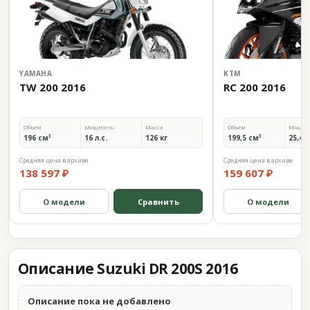
YAMAHA
KTM
TW 200 2016
RC 200 2016
Объём
Мощность
Масса
Объём
Мощно
196 см³
16 л.с.
126 кг
199,5 см³
25,4 л
Средняя цена в архиве
Средняя цена в архиве
138 597 ₽
159 607 ₽
О модели
Сравнить
О модели
Описание Suzuki DR 200S 2016
Описание пока не добавлено