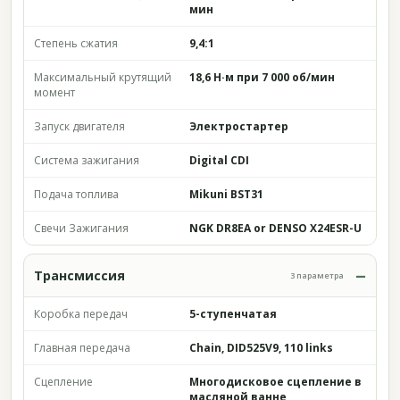
мин
Степень сжатия
9,4:1
Максимальный крутящий
18,6 Н·м при 7 000 об/мин
момент
Запуск двигателя
Электростартер
Система зажигания
Digital CDI
Подача топлива
Mikuni BST31
Свечи Зажигания
NGK DR8EA or DENSO X24ESR-U
Трансмиссия
3 параметра
Коробка передач
5-ступенчатая
Главная передача
Chain, DID525V9, 110 links
Сцепление
Многодисковое сцепление в
масляной ванне