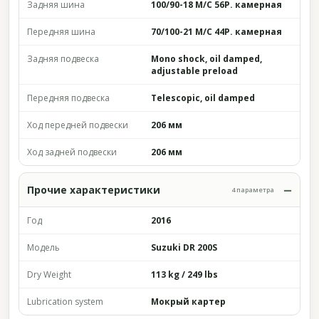
Задняя шина
100/90-18 M/C 56P. камерная
Передняя шина
70/100-21 M/C 44P. камерная
Задняя подвеска
Mono shock, oil damped,
adjustable preload
Передняя подвеска
Telescopic, oil damped
Ход передней подвески
206 мм
Ход задней подвески
206 мм
Прочие характеристики
4 параметра
Год
2016
Модель
Suzuki DR 200S
Dry Weight
113 kg / 249 lbs
Lubrication system
Мокрый картер