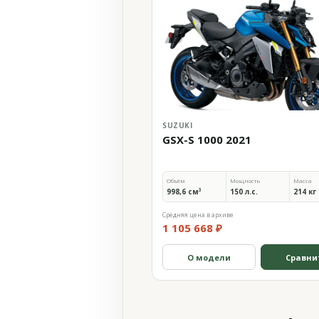
SUZUKI
GSX-S 1000 2021
Объём
Мощность
Масса
998,6 см³
150 л.с.
214 кг
Средняя цена в архиве
1 105 668 ₽
О модели
Сравни