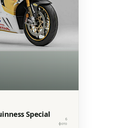
inness Special
6
фото