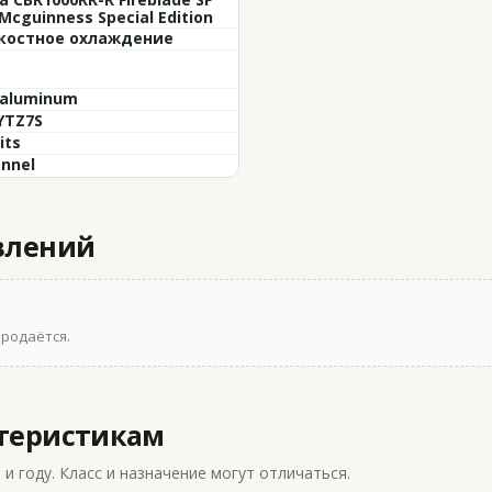
Mcguinness Special Edition
остное охлаждение
 aluminum
YTZ7S
its
annel
влений
продаётся.
ктеристикам
 году. Класс и назначение могут отличаться.