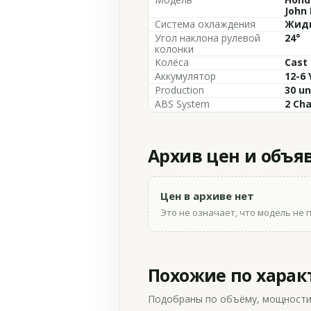
John 
Система охлаждения
Жидк
Угол наклона рулевой
24°
колонки
Колёса
Cast
Аккумулятор
12-6 
Production
30 un
ABS System
2 Ch
Архив цен и объя
Цен в архиве нет
Это не означает, что модель не 
Похожие по хара
Подобраны по объёму, мощности и