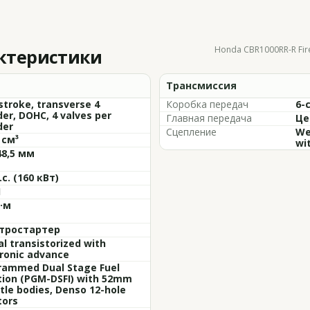
Honda CBR1000RR-R Fire
актеристики
Трансмиссия
stroke, transverse 4
Коробка передач
6-
der, DOHC, 4 valves per
Главная передача
Це
der
Сцепление
We
 см³
wit
48,5 мм
.с. (160 кВт)
1
Н·м
тростартер
al transistorized with
ronic advance
rammed Dual Stage Fuel
tion (PGM-DSFI) with 52mm
tle bodies, Denso 12-hole
tors