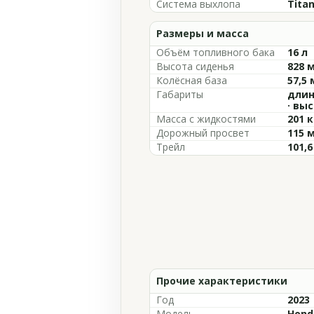
Система выхлопа
Tita
Размеры и масса
Объём топливного бака
16 л
Высота сиденья
828 
Колёсная база
57,5
Габариты
длин
· вы
Масса с жидкостями
201 к
Дорожный просвет
115 
Трейл
101,
Прочие характеристики
Год
2023
Модель
Hond