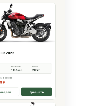
00R 2022
Мощность
Масса
143,5 л.с.
212 кг
на в архиве
8 ₽
 модели
Сравнить