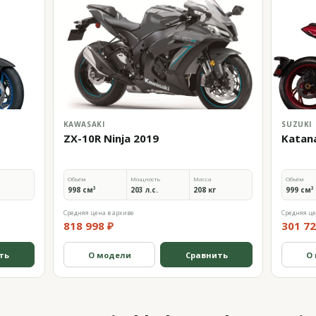
KAWASAKI
SUZUKI
ZX-10R Ninja 2019
Katan
Объём
Мощность
Масса
Объём
998 см³
203 л.с.
208 кг
999 см³
Средняя цена в архиве
Средняя це
818 998 ₽
301 72
ть
О модели
Сравнить
О