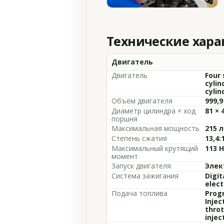
Технические хар
Двигатель
Двигатель
Four 
cylin
cylin
Объём двигателя
999,9
Диаметр цилиндра × ход
81 × 
поршня
Максимальная мощность
215 л
Степень сжатия
13,4:
Максимальный крутящий
113 
момент
Запуск двигателя
Элек
Система зажигания
Digit
elect
Подача топлива
Prog
Injec
throt
injec