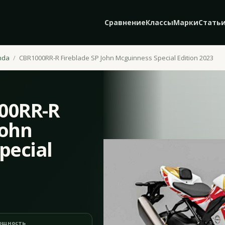
Сравнение
Классы
Марки
Стать
nda
CBR1000RR-R Fireblade SP John Mcguinness Special Edition 2023
00RR-R
John
pecial
ощность