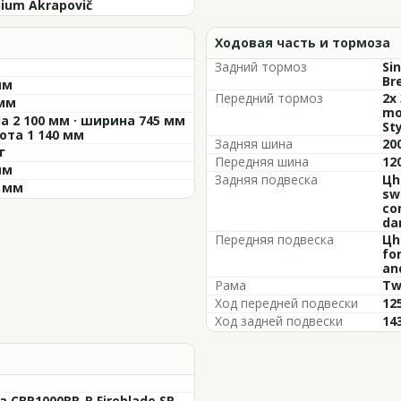
nium Akrapovič
Ходовая часть и тормоза
Задний тормоз
Si
Br
мм
Передний тормоз
2x
 мм
mo
а 2 100 мм · ширина 745 мм
St
сота 1 140 мм
Задняя шина
20
г
Передняя шина
12
мм
Задняя подвеска
Цh
6 мм
sw
co
da
Передняя подвеска
Цh
fo
an
Рама
Tw
Ход передней подвески
12
Ход задней подвески
14
a CBR1000RR-R Fireblade SP