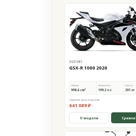
SUZUKI
GSX-R 1000 2020
Объём
Мощность
Масса
998,6 см³
199,2 л.с.
201 кг
Средняя цена в архиве
641 089 ₽
О модели
Сравни