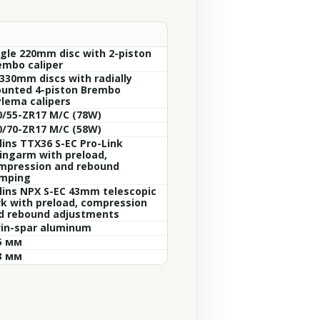
ngle 220mm disc with 2-piston
embo caliper
 330mm discs with radially
unted 4-piston Brembo
ylema calipers
0/55-ZR17 M/C (78W)
0/70-ZR17 M/C (58W)
lins TTX36 S-EC Pro-Link
ingarm with preload,
mpression and rebound
mping
lins NPX S-EC 43mm telescopic
rk with preload, compression
d rebound adjustments
in-spar aluminum
5 мм
3 мм