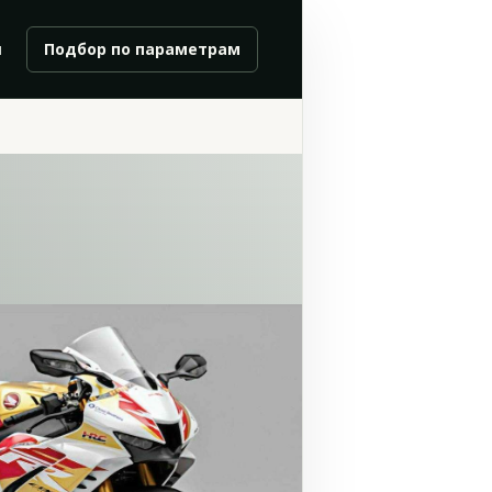
и
Подбор по параметрам