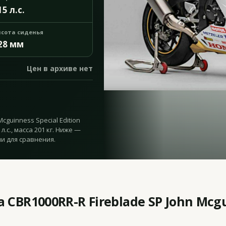
15 л.с.
сота сиденья
28 мм
Цен в архиве нет
cguinness Special Edition
л.с., масса 201 кг. Ниже —
и для сравнения.
CBR1000RR-R Fireblade SP John Mcgu