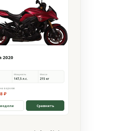
a 2020
Мощность
Масса
147,5 л.с.
215 кг
на в архиве
8 ₽
 модели
Сравнить