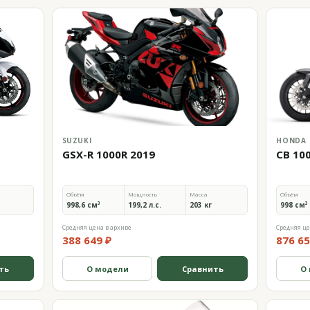
SUZUKI
HONDA
GSX-R 1000R 2019
CB 10
Объём
Мощность
Масса
Объём
998,6 см³
199,2 л.с.
203 кг
998 см³
Средняя цена в архиве
Средняя це
388 649 ₽
876 65
ть
О модели
Сравнить
О