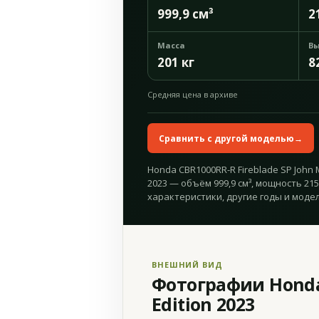
999,9 см³
2
Масса
Вы
201 кг
8
Средняя цена в архиве
Сравнить с другой моделью
→
Honda CBR1000RR-R Fireblade SP John M
2023 — объём 999,9 см³, мощность 215 
характеристики, другие годы и модел
ВНЕШНИЙ ВИД
Фотографии Honda 
Edition 2023