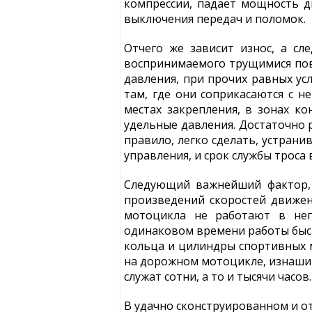
компрессии, падает мощность д
выключения передач и поломок.
Отчего же зависит износ, а сл
воспринимаемого трущимися пове
давления, при прочих равных ус
там, где они соприкасаются с н
местах закрепления, в зонах к
удельные давления. Достаточно р
правило, легко сделать, устрани
управления, и срок службы троса 
Следующий важнейший фактор, 
произведений скоростей движен
мотоцикла не работают в неп
одинаковом времени работы быст
кольца и цилиндры спортивных м
на дорожном мотоцикле, изнашив
служат сотни, а то и тысячи часов.
В удачно сконструированном и о