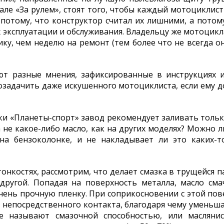
ле «За рулем», стоят того, чтобы каждый мотоциклис
 потому, что конструктор считал их лишними, а потом
 эксплуатации и обслуживания. Владельцу же мотоцикл
ку, чем неделю на ремонт (тем более что не всегда о
ют разные мнения, зафиксированные в инструкциях и
озадачить даже искушенного мотоциклиста, если ему д
ки «Планеты-спорт» завод рекомендует заливать только
а не какое-либо масло, как на других моделях? Можно 
 на бензоколонке, и не накладывает ли это каких-
тонкостях, рассмотрим, что делает смазка в трущейся 
ругой. Попадая на поверхность металла, масло сма
чень прочную пленку. При соприкосновении с этой по
 непосредственного контакта, благодаря чему уменьша
е называют смазочной способностью, или маслянис