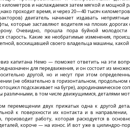
 километров и наслаждаемся затем мягкой и мощной ра
нако проходит время, и через 20—40 тысяч километров 
факторов) двигатель начинает издавать неприятные 
фты, которые заставляют водителя на плохих дорогах 
рону. Очевидно, прошла пора буйной молодости 
ся старость. Какие же необратимые изменения, прои
лепной, восхищавшей своего владельца машины, какой
виз капитана Немо — поможет ответить на эти вопро
едназначен для передвижения, и он состоит из множес
сительно другой, но и несут при этом определенные
ении (не обязательно в горизонтальном, продольном 
отоцикл подскакивает на бугре), аэродинамическое соп
 различными, в том числе движущимися, деталями мот
ном перемещении двух прижатых одна к другой дета
ельной к поверхности их контакта и в направлении
о, производит работу, которая расходуется в основ
еталей, короче — на износ. И вот уже в цилиндро-п