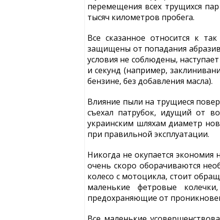
перемещения всех трущихся па
тысяч километров пробега.
Все сказанное относится к та
защищены от попадания абразивн
условия не соблюдены, наступает
и секунд (например, заклиниван
бензине, без добавления масла).
Влияние пыли на трущиеся поверх
съехал патрубок, идущий от в
украинским шляхам диаметр ново
при правильной эксплуатации.
Никогда не окупается экономия н
очень скоро оборачиваются необ
колесо с мотоцикла, стоит обращ
маленькие фетровые колечки
предохраняющие от проникновен
Все маленькие усовершенствова