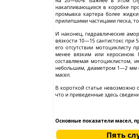
на 20—60%. Важнее в этом слу
накапливающихся в коробке пр
промывка картера более жидким
прилипшими частицами песка, то
И наконец, гидравлические амор
вязкости 10—15 сантистокс при 
его отсутствии мотоциклисту п
менее вязким или керосином. 
составляемая мотоциклистом, и
небольшим, диаметром 1—2 мм о
масел.
В короткой статье невозможно о
что и приведенные здесь сведен
Основные показатели масел, 
Пять сл