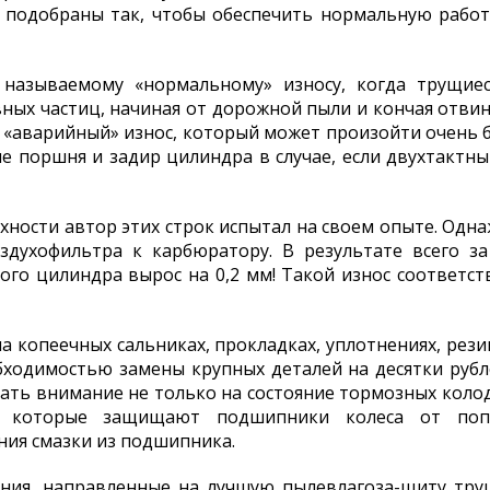
р подобраны так, чтобы обеспечить нормальную рабо
к называемому «нормальному» износу, когда трущие
ых частиц, начиная от дорожной пыли и кончая отвин
 «аварийный» износ, который может произойти очень б
ие поршня и задир цилиндра в случае, если двухтактны
ности автор этих строк испытал на своем опыте. Одна
оздухофильтра к карбюратору. В результате всего з
го цилиндра вырос на 0,2 мм! Такой износ соответст
а копеечных сальниках, прокладках, уплотнениях, рез
ходимостью замены крупных деталей на десятки рубле
ать внимание не только на состояние тормозных колодок
, которые защищают подшипники колеса от попа
ия смазки из подшипника.
ния, направленные на лучшую пылевлагоза-щиту тру