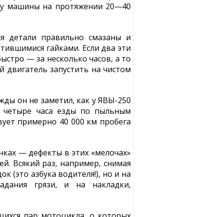
ту машины на протяжении 20—40
ся детали правильно смазаны и
тившимися гайками. Если два эти
ыстро — за несколько часов, а то
й двигатель запустить на чистом
жды он не заметил, как у ЯВЫ-250
а четыре часа езды по пыльным
вует примерно 40 000 км пробега
инках — дефекты в этих «мелочах»
й. Всякий раз, например, снимая
 (это азбука водителя!), но и на
дания грязи, и на накладки,
щихся пар мотоцикла, о которых