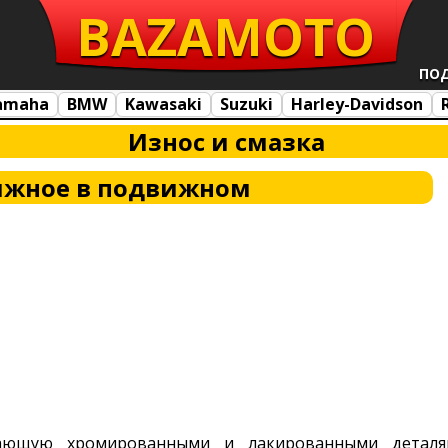
BAZA
MOTO
ПО
amaha
BMW
Kawasaki
Suzuki
Harley-Davidson
Износ и смазка
жное в подвижном
кающую хромированными и лакированными деталя