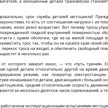
вигателя, а изношенные детали трансмиссии становя
едовательно, срок службы деталей мотоцикла? Прежд
рхностями, то есть от соотношения нагрузки с их пл
ловиях, износ резко возрастает. Вот почему тросы упр
еповрежденной гладкой внутренней поверхностью обо
онтакта с краем оболочки, где из-за малой площади
азместить трос так, чтобы он не касался края своей об
в перекос троса на входе), и обеспечить свободный по
вырастет в несколько раз.
от которого зависит износ, — это «путь трения». Е
ия одной детали относительно другой на время движ
рерывном режиме, как генератор электростанции,
рее изнашиваются детали, двигающиеся с большей ск
отоциклов, средняя относительная скорость движени
аются за несколько десятков часов соревнований, а т
тработанном эксплуатационными испытаниями мотоцик