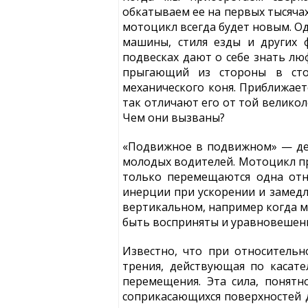
обкатываем ее на первых тысячах
мотоцикл всегда будет новым. Од
машины, стиля езды и других 
подвесках дают о себе знать лю
прыгающий из стороны в сто
механического коня. Приближает
так отличают его от той велико
Чем они вызваны?
«Подвижное в подвижном» — де
молодых водителей. Мотоцикл пр
только перемещаются одна отно
инерции при ускорении и замедл
вертикальном, например когда м
быть восприняты и уравновешены
Известно, что при относитель
трения, действующая по касат
перемещения. Эта сила, понятн
соприкасающихся поверхностей д