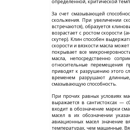
определенной, критической темп
За счет смазывающей способнос
скольжения. При увеличении ск
встречаются), образуется клино
возрастает с ростом скорости 
скутер). Клин способен выдержат
скорости и вязкости масла может
покрывает все микронеровности
масла, непосредственно сопр
относительные перемещения пр
приводят к разрушению этого с
временем разрушают длинные,
смазывающую способность.
При прочих равных условиях ма
выражается в сантистоксах — сС
входит в обозначение марки сма
масел в их обозначении указа
авиационных масел значение вя
температурах, чем машинные. Вя