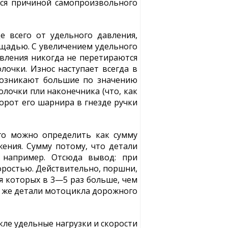
тся причиной самопроизвольного
е всего от удельного давления,
ощадью. С увеличением удельного
авления никогда не перетираются
лочки. Износ наступает всегда в
 возникают большие по значению
олочки пли наконечника (что, как
ворот его шарнира в гнезде ручки
го можно определить как сумму
ения. Сумму потому, что детали
 например. Отсюда вывод: при
оростью. Действительно, поршни,
я которых в 3—5 раз больше, чем
е же детали мотоцикла дорожного
ле удельные нагрузки и скорости