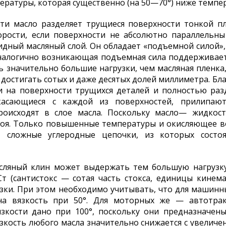
ературы, которая существенно (на 50—70°) ниже темпе
ти масло разделяет трущиеся поверхности тонкой п
орости, если поверхности не абсолютно параллельны
видный масляный слой. Он обладает «подъемной силой»,
(аналогично возникающая подъемная сила поддерживае
ь значительно большие нагрузки, чем масляная пленка
 достигать сотых и даже десятых долей миллиметра. Бл
 на поверхности трущихся деталей и полностью разд
икасающиеся с каждой из поверхностей, прилипа
оисходят в слое масла. Поскольку масло— жидкос
лоя. Только повышенные температуры и окисляющее во
 сложные углеродные цепочки, из которых состоя
сляный клин может выдержать тем большую нагрузку
т (сантистокс — сотая часть стокса, единицы кинем
зки. При этом необходимо учитывать, что для машинн
на вязкость при 50°. Для моторных же — автотрак
зкости дано при 100°, поскольку они предназначен
зкость любого масла значительно снижается с увеличе