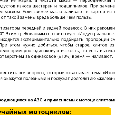
чае не марка, а чистота масла — периодическая 
одуктов износа шестерен и подшипников. При замене
 маслом. Если свежее масло заливают в картер из г
 от такой замены вреда больше, чем пользы.
тизаторы передней и задней подвесок. В них рекоме
50°. Этим требованиям соответствует «Индустриальное-
риходится экспериментально подбирать пропорции сме
При этом нужно добиться, чтобы старое, слитое из
мели примерно одинаковую вязкость, то есть вытекал
тверстием за одинаковое (±10%) время — наливают, 
светить все вопросы, которые охватывает тема «Износ
ия окажутся полезными и послужат долголетию «железны
продающихся на АЗС и применяемых мотоциклистам
учайных мотоциклов: