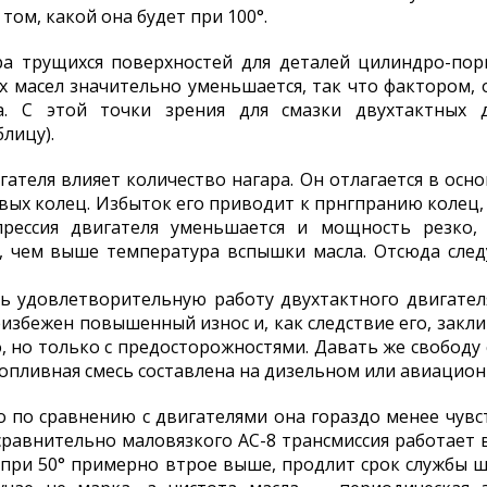
 том, какой она будет при 100°.
ра трущихся поверхностей для деталей цилиндро-пор
ых масел значительно уменьшается, так что фактором,
а. С этой точки зрения для смазки двухтактных 
лицу).
ателя влияет количество нагара. Он отлагается в осн
вых колец. Избыток его приводит к прнгпранию колец, 
рессия двигателя уменьшается и мощность резко, 
 чем выше температура вспышки масла. Отсюда следу
ть удовлетворительную работу двухтактного двигател
избежен повышенный износ и, как следствие его, закл
о, но только с предосторожностями. Давать же свобод
топливная смесь составлена на дизельном или авиацион
то по сравнению с двигателями она гораздо менее чув
сравнительно маловязкого АС-8 трансмиссия работает 
о при 50° примерно втрое выше, продлит срок службы