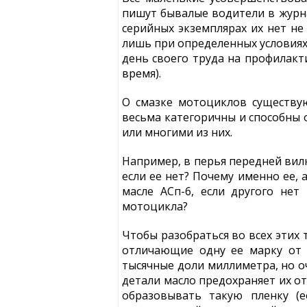
пишут бывалые водители в журна
серийных экземплярах их нет не
лишь при определенных условиях
день своего труда на профилакти
время).
О смазке мотоциклов существу
весьма категоричны и способны 
или многими из них.
Например, в перья передней вил
если ее нет? Почему именно ее, 
масле АСп-6, если другого нет
мотоцикла?
Чтобы разобраться во всех этих 
отличающие одну ее марку от д
тысячные доли миллиметра, но о
детали масло предохраняет их от
образовывать такую пленку (е