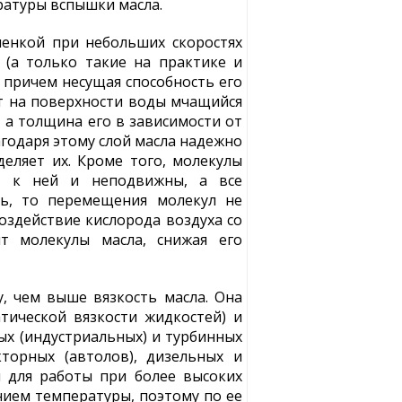
ратуры вспышки масла.
ленкой при небольших скоростях
 (а только такие на практике и
 причем несущая способность его
т на поверхности воды мчащийся
, а толщина его в зависимости от
агодаря этому слой масла надежно
еляет их. Кроме того, молекулы
ют к ней и неподвижны, а все
ть, то перемещения молекул не
здействие кислорода воздуха со
т молекулы масла, снижая его
, чем выше вязкость масла. Она
атической вязкости жидкостей) и
ых (индустриальных) и турбинных
торных (автолов), дизельных и
ы для работы при более высоких
нием температуры, поэтому по ее