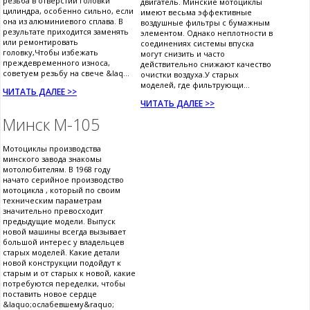
резьба в отверстии головки
двигатель. Минские мотоциклы
цилиндра, особенно сильно, если
имеют весьма эффективные
она из алюминиевого сплава. В
воздушные фильтры с бумажным
результате приходится заменять
элементом. Однако неплотности в
или ремонтировать
соединениях системы впуска
головку,Чтобы избежать
могут снизить и часто
преждевременного износа,
действительно снижают качество
советуем резьбу на свече &laq...
очистки воздуха.У старых
моделей, где фильтрующи...
ЧИТАТЬ ДАЛЕЕ >>
ЧИТАТЬ ДАЛЕЕ >>
Минск М-105
Мотоциклы производства
минского завода знакомы
мотолюбителям. В 1968 году
начато серийное производство
мотоцикла , который по своим
техническим параметрам
значительно превосходит
предыдущие модели. Выпуск
новой машины всегда вызывает
большой интерес у владельцев
старых моделей. Какие детали
новой конструкции подойдут к
старым и от старых к новой, какие
потребуются переделки, чтобы
поставить новое сердце
&laquo;ослабевшему&raquo;