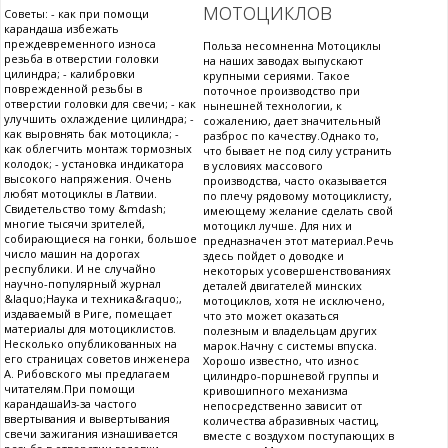
мотоциклов
Советы: - как при помощи
карандаша избежать
преждевременного износа
Польза несомненна Мотоциклы
резьба в отверстии головки
на наших заводах выпускают
цилиндра; - калибровки
крупными сериями. Такое
поврежденной резьбы в
поточное производство при
отверстии головки для свечи; - как
нынешней технологии, к
улучшить охлаждение цилиндра; -
сожалению, дает значительный
как выровнять бак мотоцикла; -
разброс по качеству.Однако то,
как облегчить монтаж тормозных
что бывает не под силу устранить
колодок; - установка индикатора
в условиях массового
высокого напряжения. Очень
производства, часто оказывается
любят мотоциклы в Латвии.
по плечу рядовому мотоциклисту,
Свидетельство тому &mdash;
имеющему желание сделать свой
многие тысячи зрителей,
мотоцикл лучше. Для них и
собирающиеся на гонки, большое
предназначен этот материал.Речь
число машин на дорогах
здесь пойдет о доводке и
республики. И не случайно
некоторых усовершенствованиях
научно-популярный журнал
деталей двигателей минских
&laquo;Наука и техника&raquo;,
мотоциклов, хотя не исключено,
издаваемый в Риге, помещает
что это может оказаться
материалы для мотоциклистов.
полезным и владельцам других
Несколько опубликованных на
марок.Начну с системы впуска.
его страницах советов инженера
Хорошо известно, что износ
А. Рибовского мы предлагаем
цилиндро-поршневой группы и
читателям.При помощи
кривошипного механизма
карандашаИз-за частого
непосредственно зависит от
ввертывания и вывертывания
количества абразивных частиц,
свечи зажигания изнашивается
вместе с воздухом поступающих в