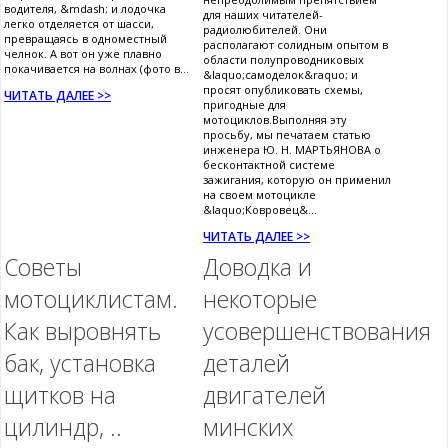
водителя, &mdash; и лодочка
для наших читателей-
легко отделяется от шасси,
радиолюбителей. Они
превращаясь в одноместный
располагают солидным опытом в
челнок. А вот он уже плавно
области полупроводниковых
покачивается на волнах (фото в...
&laquo;самоделок&raquo; и
просят опубликовать схемы,
ЧИТАТЬ ДАЛЕЕ >>
пригодные для
мотоциклов.Выполняя эту
просьбу, мы печатаем статью
инженера Ю. Н. МАРТЬЯНОВА о
бесконтактной системе
зажигания, которую он применил
на своем мотоцикле
&laquo;Ковровец&...
ЧИТАТЬ ДАЛЕЕ >>
Советы
Доводка и
мотоциклистам.
некоторые
Как выровнять
усовершенствования
бак, установка
деталей
щитков на
двигателей
цилиндр, ..
минских