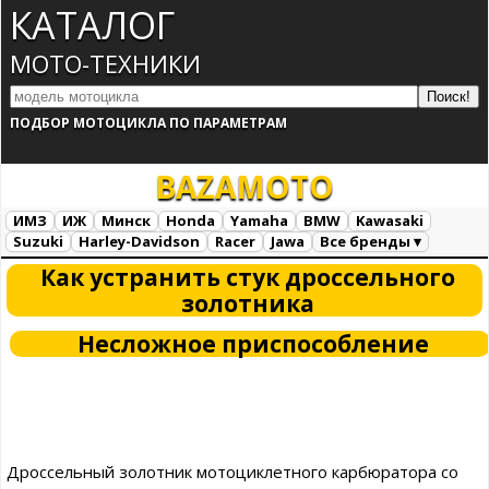
КАТАЛОГ
МОТО-ТЕХНИКИ
ПОДБОР МОТОЦИКЛА ПО ПАРАМЕТРАМ
BAZA
MOTO
ИМЗ
ИЖ
Минск
Honda
Yamaha
BMW
Kawasaki
Suzuki
Harley-Davidson
Racer
Jawa
Все бренды ▾
Все марки
Загрузка...
Как устранить стук дроссельного
золотника
Несложное приспособление
Дроссельный золотник мотоциклетного карбюратора со