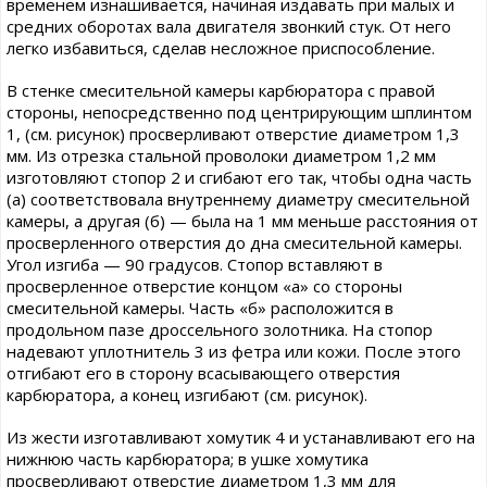
временем изнашивается, начиная издавать при малых и
средних оборотах вала двигателя звонкий стук. От него
легко избавиться, сделав несложное приспособление.
В стенке смесительной камеры карбюратора с правой
стороны, непосредственно под центрирующим шплинтом
1, (см. рисунок) просверливают отверстие диаметром 1,3
мм. Из отрезка стальной проволоки диаметром 1,2 мм
изготовляют стопор 2 и сгибают его так, чтобы одна часть
(а) соответствовала внутреннему диаметру смесительной
камеры, а другая (б) — была на 1 мм меньше расстояния от
просверленного отверстия до дна смесительной камеры.
Угол изгиба — 90 градусов. Стопор вставляют в
просверленное отверстие концом «а» со стороны
смесительной камеры. Часть «б» расположится в
продольном пазе дроссельного золотника. На стопор
надевают уплотнитель 3 из фетра или кожи. После этого
отгибают его в сторону всасывающего отверстия
карбюратора, а конец изгибают (см. рисунок).
Из жести изготавливают хомутик 4 и устанавливают его на
нижнюю часть карбюратора; в ушке хомутика
просверливают отверстие диаметром 1,3 мм для