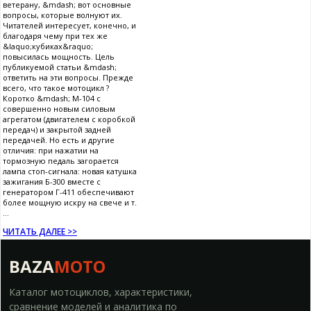
ветерану, &mdash; вот основные
вопросы, которые волнуют их.
Читателей интересует, конечно, и
благодаря чему при тех же
&laquo;кубиках&raquo;
повысилась мощность. Цель
публикуемой статьи &mdash;
ответить на эти вопросы. Прежде
всего, что такое мотоцикл ?
Коротко &mdash; М-104 с
совершенно новым силовым
агрегатом (двигателем с коробкой
передач) и закрытой задней
передачей. Но есть и другие
отличия: при нажатии на
тормозную педаль загорается
лампа стоп-сигнала: новая катушка
зажигания Б-300 вместе с
генератором Г-411 обеспечивают
более мощную искру на свече и т.
...
ЧИТАТЬ ДАЛЕЕ >>
BAZA
MOTO
Каталог мотоциклов, характеристики,
сравнение моделей и аналитика по