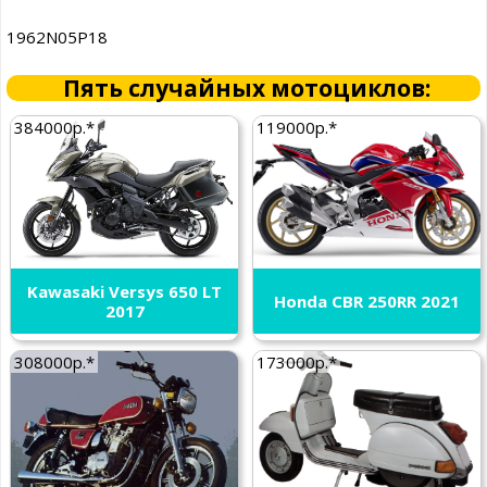
1962N05P18
Пять случайных мотоциклов:
384000р.*
119000р.*
Kawasaki Versys 650 LT
Honda CBR 250RR 2021
2017
308000р.*
173000р.*