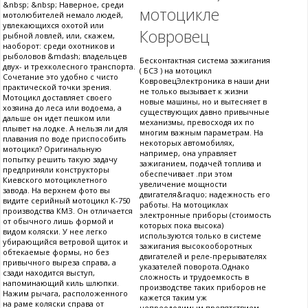
&nbsp; &nbsp; Наверное, среди
мотоцикле
мотолюбителей немало людей,
увлекающихся охотой или
Ковровец
рыбной ловлей, или, скажем,
наоборот: среди охотников и
рыболовов &mdash; владельцев
Бесконтактная система зажигания
двух- и трехколесного транспорта.
( БСЗ ) на мотоцикл
Сочетание это удобно с чисто
КовровецЭлектроника в наши дни
практической точки зрения.
не только вызывает к жизни
Мотоцикл доставляет своего
новые машины, но и вытесняет в
хозяина до леса или водоема, а
существующих давно привычные
дальше он идет пешком или
механизмы, превосходя их по
плывет на лодке. А нельзя ли для
многим важным параметрам. На
плавания по воде приспособить
некоторых автомобилях,
мотоцикл? Оригинальную
например, она управляет
попытку решить такую задачу
зажиганием, подачей топлива и
предприняли конструкторы
обеспечивает .при этом
Киевского мотоциклетного
увеличение мощности
завода. На верхнем фото вы
двигателя&raquo; надежность его
видите серийный мотоцикл К-750
работы. На мотоциклах
производства КМЗ. Он отличается
электронные приборы (стоимость
от обычного лишь формой и
которых пока высока)
видом коляски. У нее легко
используются только в системе
убирающийся ветровой щиток и
зажигания высокооборотных
обтекаемые формы, но без
двигателей и реле-прерывателях
привычного выреза справа, а
указателей поворота.Однако
сзади находится выступ,
сложность и трудоемкость в
напоминающий киль шлюпки.
производстве таких приборов не
Нажим рычага, расположенного
кажется таким уж
на раме коляски справа от
непреодолимым препятствием