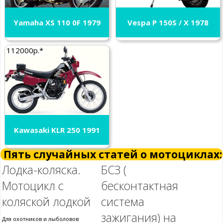
Yamaha XS 110 0F 1979
Vespa P 150S / X 1978
112000р.*
Kawasaki KLR 250 1991
Пять случайных статей о мотоциклах:
Лодка-коляска.
БСЗ (
Мотоцикл с
бесконтактная
коляской лодкой
система
зажигания) на
Для охотников и лыболовов