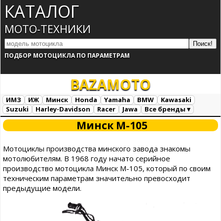
КАТАЛОГ
МОТО-ТЕХНИКИ
ПОДБОР МОТОЦИКЛА ПО ПАРАМЕТРАМ
BAZA
MOTO
ИМЗ
ИЖ
Минск
Honda
Yamaha
BMW
Kawasaki
Suzuki
Harley-Davidson
Racer
Jawa
Все бренды ▾
Все марки
Загрузка...
Минск М-105
Мотоциклы производства минского завода знакомы
мотолюбителям. В 1968 году начато серийное
производство мотоцикла Минск М-105, который по своим
техническим параметрам значительно превосходит
предыдущие модели.