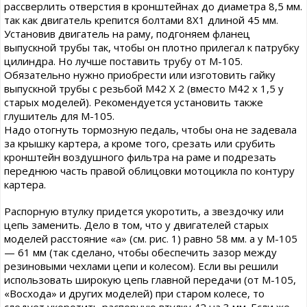
рассверлить отверстия в кронштейнах до диаметра 8,5 мм.
так как двигатель крепится болтами 8X1 длиной 45 мм.
Установив двигатель на раму, подгоняем фланец
выпускной трубы так, чтобы он плотно прилегал к патрубку
цилиндра. Но лучше поставить трубу от М-105.
Обязательно нужно приобрести или изготовить гайку
выпускной трубы с резьбой М42 X 2 (вместо М42 х 1,5 у
старых моделей). Рекомендуется установить также
глушитель для М-105.
Надо отогнуть тормозную педаль, чтобы она не задевала
за крышку картера, а кроме того, срезать или срубить
кронштейн воздушного фильтра на раме и подрезать
переднюю часть правой облицовки мотоцикла по контуру
картера.
Распорную втулку придется укоротить, а звездочку или
цепь заменить. Дело в том, что у двигателей старых
моделей расстояние «а» (см. рис. 1) равно 58 мм. а у М-105
— 61 мм (так сделано, чтобы обеспечить зазор между
резиновыми чехлами цепи и колесом). Если вы решили
использовать широкую цепь главной передачи (от М-105,
«Восхода» и других моделей) при старом колесе, то
следует укоротить распорную втулку 42 на 3 мм. Если же