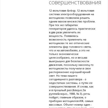
совершенствования
12-вольтовая &nbsp; 12-вольтовая
система электрооборудования на
мотоциклах позволила решить
одним махом множество проблем.
При тех же габаритах
генераторов удалось практически
в два раза увеличить их
мощность. Появилась
возможность применить на
мотоциклах те же оптические
элементы фар головного света,
что и на автомобилях, а это не
только экономически
целесообразно, но и весьма
выигрышно для безопасности
движения, поскольку наконец-то
мотоциклисты получили в свое
распоряжение хороший яркий
свет. Но тема нашего
сегодняшнего разговора - о
недостатках системы, о путях ее
совершенствования. И снова, как
и в прошлый раз (&laquo;За
рулем&raquo;, 1988, № 3), речь
пойдет, главным образом, о
приборах мотоциклов ИЖ, самых
массовых. Объект номер один -