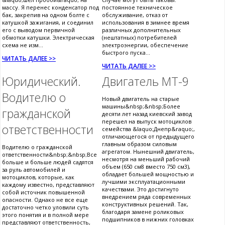
массу. Я перенес конденсатор под
постоянное техническое
бак, закрепив на одном болте с
обслуживание, отказ от
катушкой зажигания, и соединил
использования в зимнее время
его с выводом первичной
различных дополнительных
обмотки катушки. Электрическая
(нештатных) потребителей
схема не изм...
электроэнергии, обеспечение
быстрого пуска...
ЧИТАТЬ ДАЛЕЕ >>
ЧИТАТЬ ДАЛЕЕ >>
Юридический.
Двигатель МТ-9
Водителю о
Новый двигатель на старые
машины&nbsp;&nbsp;Более
гражданской
десяти лет назад киевский завод
перешел на выпуск мотоциклов
ответственности
семейства &laquo;Днепр&raquo;,
отличающегося от предыдущего
главным образом силовым
Водителю о гражданской
агрегатом. Нынешний двигатель,
ответственности&nbsp;&nbsp;Все
несмотря на меньший рабочий
больше и больше людей садятся
объем (650 см8 вместо 750 см3),
за руль автомобилей и
обладает большей мощностью и
мотоциклов, которые, как
лучшими эксплуатационными
каждому известно, представляют
качествами. Это достигнуто
собой источник повышенной
внедрением ряда современных
опасности. Однако не все еще
конструктивных решений. Так,
достаточно четко уловили суть
благодаря замене роликовых
этого понятия и в полной мере
подшипников в нижних головках
представляют ответственность,