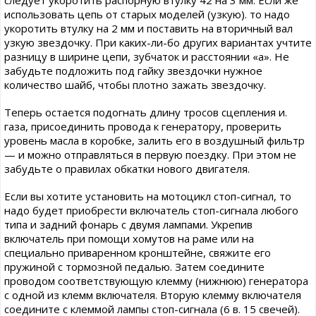
использовать цепь от старых моделей (узкую). то надо
укоротить втулку на 2 мм и поставить на вторичный вал
узкую звездочку. При каких-ли-бо других вариантах учтите
разницу в ширине цепи, зубчаток и расстоянии «а». Не
забудьте подложить под гайку звездочки нужное
количество шайб, чтобы плотно зажать звездочку.
Теперь остается подогнать длину тросов сцепления и.
газа, присоединить провода к генератору, проверить
уровень масла в коробке, залить его в воздушный фильтр
— и можно отправляться в первую поездку. При этом не
забудьте о правилах обкатки нового двигателя.
Если вы хотите установить на мотоцикл стоп-сигнал, то
надо будет приобрести включатель стоп-сигнала любого
типа и задний фонарь с двумя лампами. Укрепив
включатель при помощи хомутов на раме или на
специально приваренном кронштейне, свяжите его
пружиной с тормозной педалью. Затем соедините
проводом соответствующую клемму (нижнюю) генератора
с одной из клемм включателя. Вторую клемму включателя
соедините с клеммой лампы стоп-сигнала (6 в. 15 свечей).