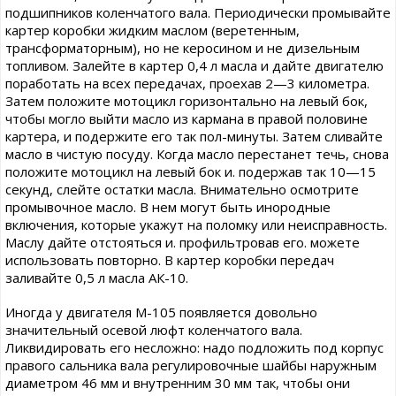
подшипников коленчатого вала. Периодически промывайте
картер коробки жидким маслом (веретенным,
трансформаторным), но не керосином и не дизельным
топливом. Залейте в картер 0,4 л масла и дайте двигателю
поработать на всех передачах, проехав 2—3 километра.
Затем положите мотоцикл горизонтально на левый бок,
чтобы могло выйти масло из кармана в правой половине
картера, и подержите его так пол-минуты. Затем сливайте
масло в чистую посуду. Когда масло перестанет течь, снова
положите мотоцикл на левый бок и. подержав так 10—15
секунд, слейте остатки масла. Внимательно осмотрите
промывочное масло. В нем могут быть инородные
включения, которые укажут на поломку или неисправность.
Маслу дайте отстояться и. профильтровав его. можете
использовать повторно. В картер коробки передач
заливайте 0,5 л масла АК-10.
Иногда у двигателя М-105 появляется довольно
значительный осевой люфт коленчатого вала.
Ликвидировать его несложно: надо подложить под корпус
правого сальника вала регулировочные шайбы наружным
диаметром 46 мм и внутренним 30 мм так, чтобы они