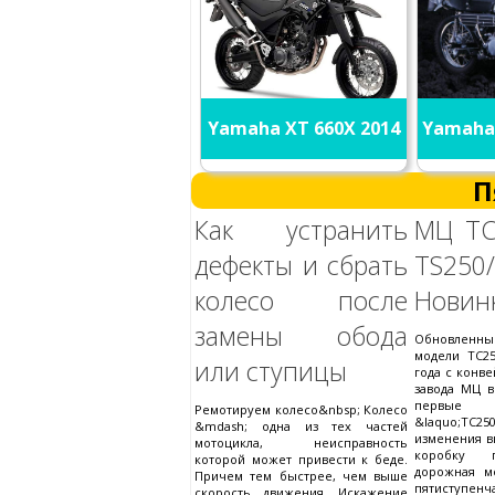
Yamaha XT 660X 2014
Yamaha 
П
Как устранить
МЦ ТС
дефекты и сбрать
TS2
колесо после
Новин
замены обода
Обновленн
модели ТС25
или ступицы
года с конв
завода МЦ в
первые 
Ремотируем колесо&nbsp; Колесо
&laquo;ТС25
&mdash; одна из тех частей
изменения в
мотоцикла, неисправность
коробку п
которой может привести к беде.
дорожная м
Причем тем быстрее, чем выше
пятиступе
скорость движения. Искажение