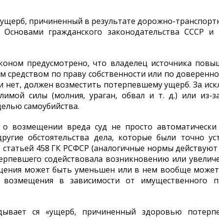
 ущерб, причиненный в результате дорожно-транспор
я Основами гражданского законодательства СССР и 
аконом предусмотрено, что владелец источника повыш
 средством по праву собственности или по довереннос
 нет, должен возместить потерпевшему ущерб. За искл
имой силы (молния, ураган, обвал и т. д.) или из-
целью самоубийства.
 о возмещении вреда суд не просто автоматически 
другие обстоятельства дела, которые были точно ус
со статьей 458 ГК РСФСР (аналогичные нормы действуют 
терпевшего содействовала возникновению или увеличе
щения может быть уменьшен или в нем вообще может б
 возмещения в зависимости от имущественного п
адывает ся «ущерб, причиненный здоровью потерпе