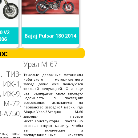
0 V2
Bajaj Pulsar 180 2014
006
х:
Урал М-67
. ТИЗ-
Тяжелые дорожные мотоциклы
ирбитского мотоциклетного
ИЖ-1,
завода давно уже пользуются
хорошей репутацией. Они еще
, ИЖ-9,
раз подтвердили свою высокую
надежность в последних
М-72,
всесоюзных испытаниях на
первенство заводской марки, где
-А750,
&laquo;Урал-3&raquo; М-66
завоевал первое
место.Конструкторы постоянно
совершенствуют машину, чтобы
ее технические и
ИЖ-7, ИЖ-8,
эксплуатационные качества