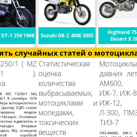
Highland 75
DT-1 250 1968
Suzuki DR-Z 400E 2005
Desert X 2
ять случайных статей о мотоцикла
250/1 ( MZ
Статистическая
Мотоциклы
50/1 ).
оценка
давних лет
ка
количества
АМ600, 
выбрасываемых,
ИЖ-7, ИЖ-8
ый MZ TS250/1 МЦ
0/1 В сентябре 1976
мотоциклами и
ИЖ-12, 
ейера мотоциклетного
 Цшопау (ГДР) сошли
мопедами,
Л-300, ПМЗ
машины модели
0/1&raquo;. Основные
токсических
ТИЗ-7
несены в двигатель и
ередач. Впервые
веществ
одель МЦ оснащена
ТИЗ-АМ600, ИЖ-1, 
нчатой коробкой