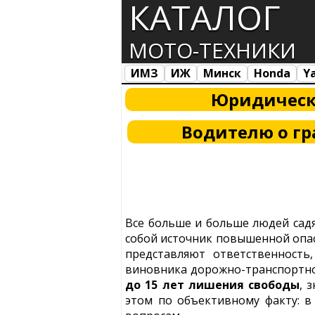
КАТАЛОГ
МОТО-ТЕХНИКИ
ИМЗ
ИЖ
Минск
Honda
Y
Все марки
Загрузка...
Юридически
Водителю о гр
Все больше и больше людей садя
собой источник повышенной опасн
представляют ответственность,
виновника дорожно-транспортног
до 15 лет лишения свободы
, 
этом по объективному факту: 