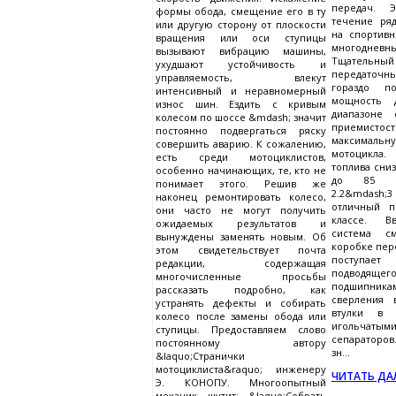
передач. 
формы обода, смещение его в ту
течение ря
или другую сторону от плоскости
на спортив
вращения или оси ступицы
многодневн
вызывают вибрацию машины,
Тщател
ухудшают устойчивость и
передаточн
управляемость, влекут
гораздо по
интенсивный и неравномерный
мощность 
износ шин. Ездить с кривым
диапазоне 
колесом по шоссе &mdash; значит
приемист
постоянно подвергаться ряску
максима
совершить аварию. К сожалению,
мотоцикла
есть среди мотоциклистов,
топлива сниз
особенно начинающих, те, кто не
до 85 км
понимает этого. Решив же
2.2&mdash;
наконец ремонтировать колесо,
отличный п
они часто не могут получить
классе. В
ожидаемых результатов и
система с
вынуждены заменять новым. Об
коробке пере
этом свидетельствует почта
поступает
редакции, содержащая
подводящ
многочисленные просьбы
подшипник
рассказать подробно, как
сверления 
устранять дефекты и собирать
втулки в 
колесо после замены обода или
игольчатым
ступицы. Предоставляем слово
сепараторов
постоянному автору
зн...
&laquo;Странички
мотоциклиста&raquo; инженеру
ЧИТАТЬ ДАЛ
Э. КОНОПУ. Многоопытный
механик шутит: &laquo;Собрать