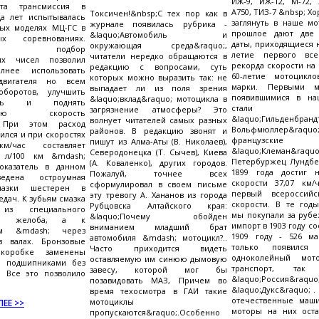
ИЖ-9, ИЖ-12, М-72, 
Эта трансмиссия в
А750, ТИЗ-7 &nbsp; Х
Токсичен!&nbsp;С тех пор как в
да лет испытывалась
заглянуть в наше мо
журнале появилась рубрика -
ных моделях МЦ-ГС в
прошлое дают две
&laquo;Автомобиль и
ых соревнованиях.
даты, приходящиеся на
окружающая среда&raquo;,
ьный подбор
летие первого все
читатели нередко обращаются в
ых чисел позволил
рекорда скорости на
редакцию с вопросами, суть
лнее использовать
60-летие мотоцикл
которых можно выразить так: не
двигателя но всем
марки. Первыми мо
выпадает ли из поля зрения
оборотов, улучшить
появившимися в на
&laquo;вклад&raquo; мотоцикла в
ость и поднять
стали не
загрязнение атмосферы? Это
льную скорость
&laquo;Гильден
волнует читателей самых разных
. При этом расход
Вольфмюллер&
районов. В редакцию звонят и
ился и при скоростях
французские 
пишут из Алма-Аты (В. Николаев),
/час составляет
&laquo;Клеман&raquo
Северодонецка (Т. Сычев), Киева
3 л/100 км &mdash;
Петербуржец Лундбер
(А. Коваленко), других городов.
оказатель в данном
1899 года достиг 
Пожалуй, точнее всех
ведена остроумная
скорости 37,07 км/ч
сформулировал в своем письме
мазки шестерен в
первый всероссийс
эту тревогу А. Хананов из города
дач. К зубьям смазка
скорости. В те год
Рубцовска Алтайского края:
 из специального
мы покупали за рубе
&laquo;Почему обойден
его желоба, а к
импорт в 1903 году сос
вниманием младший брат
ам &mdash; через
1909 году - 526 м
автомобиля &mdash; мотоцикл?..
в валах. Бронзовые
только появился
Часто приходится видеть
коробке заменены
одноколейный мото
оставляемую им синюю дымовую
и подшипниками без
транспорт, та
завесу, которой мог бы
. Все это позволило
&laquo;Россия&
позавидовать МАЗ, Причем во
&laquo;Дукс&raquo; . 
время техосмотра в ГАИ такие
отечественные маши
мотоциклы
ЕЕ >>
моторы на них ост
пропускаются&raquo;.Особенно