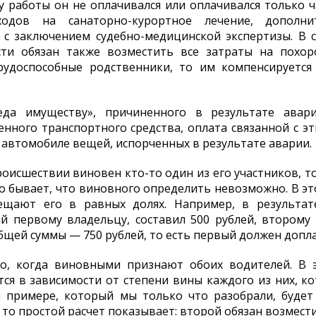
ту работы он не оплачивался или оплачивался только ч
сходов на санаторно-курортное лечение, допол
 с заключением судебно-медицинской экспертизы. В с
ти обязан также возместить все затраты на похор
рудоспособные родственники, то им компенсируется 
еда имуществу», причиненного в результате авари
нного транспортного средства, оплата связанной с эт
 автомобиле вещей, испорченных в результате аварии.
оисшествии виновен кто-то один из его участников, то
но бывает, что виновного определить невозможно. В э
ещают его в равных долях. Например, в результат
й первому владельцу, составил 500 рублей, второму 
бщей суммы — 750 рублей, то есть первый должен допла
ло, когда виновными признают обоих водителей. В э
ся в зависимости от степени вины каждого из них, 
ом примере, который мы только что разобрали, будет
, то простой расчет показывает: второй обязан возмест