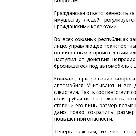
вопросам.
Гражданская ответственность за
имуществу людей, регулируетс
Гражданскими кодексами.
Во всех союзных республиках з
лицо, управляющее транспортным
он виновным в происшествии или
наступил от действия непреодол
бросившегося под автомобиль с 
Конечно, при решении вопроса
автомобиля. Учитывают и все 
следствия. Так, в соответствии 
если грубая неосторожность по
степени его вины размер возме
дано право сократить размер
повышенной опасности.
Теперь поясним, из чего скл