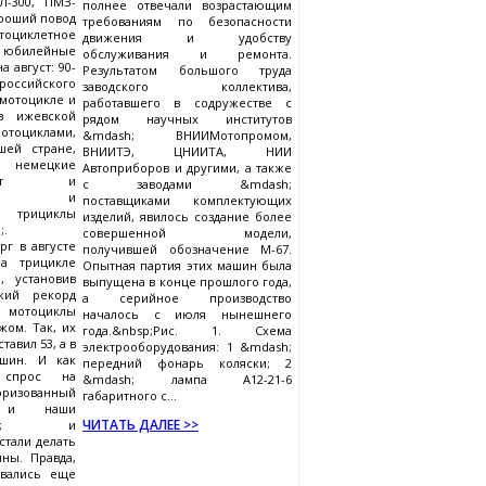
Л-300, ПМЗ-
полнее отвечали возрастающим
ороший повод
требованиям по безопасности
тоциклетное
движения и удобству
 юбилейные
обслуживания и ремонта.
 август: 90-
Результатом большого труда
российского
заводского коллектива,
 мотоцикле и
работавшего в содружестве с
ов ижевской
рядом научных институтов
тоциклами,
&mdash; ВНИИМотопромом,
шей стране,
ВНИИТЭ, ЦНИИТА, НИИ
мецкие
Автоприборов и другими, а также
брандт и
с заводами &mdash;
raquo; и
поставщиками комплектующих
трициклы
изделий, явилось создание более
;.
совершенной модели,
г в августе
получившей обозначение М-67.
на трицикле
Опытная партия этих машин была
, установив
выпущена в конце прошлого года,
кий рекорд
а серийное производство
ы мотоциклы
началось с июля нынешнего
жом. Так, их
года.&nbsp;Рис. 1. Схема
тавил 53, а в
электрооборудования: 1 &mdash;
ашин. И как
передний фонарь коляски; 2
 спрос на
&mdash; лампа А12-21-6
ризованный
габаритного с...
к и наши
ЧИТАТЬ ДАЛЕЕ >>
raquo; и
стали делать
ны. Правда,
авались еще