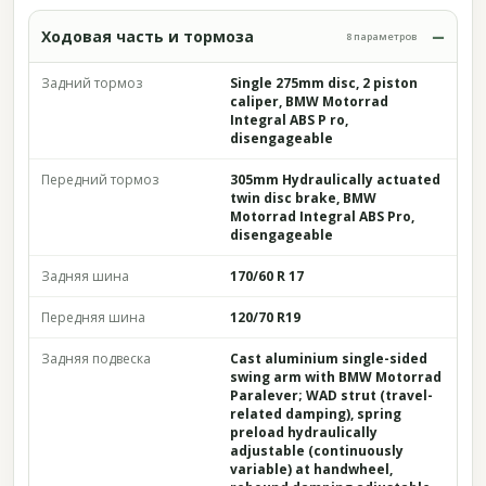
Ходовая часть и тормоза
8 параметров
Задний тормоз
Single 275mm disc, 2 piston
caliper, BMW Motorrad
Integral ABS P ro,
disengageable
Передний тормоз
305mm Hydraulically actuated
twin disc brake, BMW
Motorrad Integral ABS Pro,
disengageable
Задняя шина
170/60 R 17
Передняя шина
120/70 R19
Задняя подвеска
Cast aluminium single-sided
swing arm with BMW Motorrad
Paralever; WAD strut (travel-
related damping), spring
preload hydraulically
adjustable (continuously
variable) at handwheel,