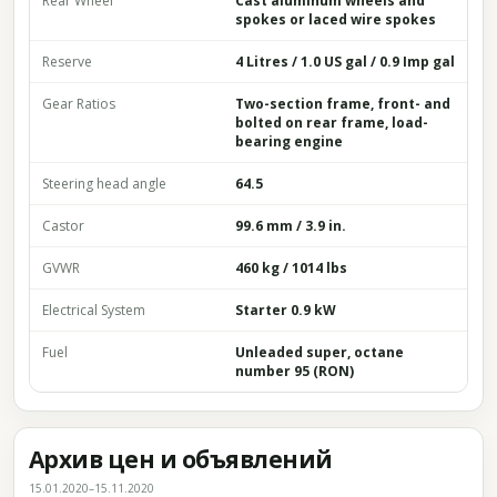
Rear Wheel
Cast aluminum wheels and
spokes or laced wire spokes
Reserve
4 Litres / 1.0 US gal / 0.9 Imp gal
Gear Ratios
Two-section frame, front- and
bolted on rear frame, load-
bearing engine
Steering head angle
64.5
Castor
99.6 mm / 3.9 in.
GVWR
460 kg / 1014 lbs
Electrical System
Starter 0.9 kW
Fuel
Unleaded super, octane
number 95 (RON)
Архив цен и объявлений
15.01.2020–15.11.2020