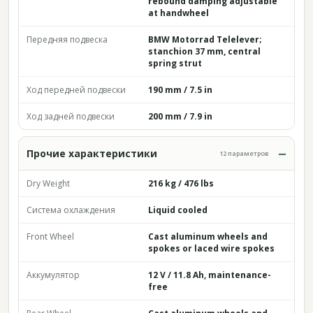
rebound damping adjustable
at handwheel
Передняя подвеска
BMW Motorrad Telelever;
stanchion 37 mm, central
spring strut
Ход передней подвески
190 mm / 7.5 in
Ход задней подвески
200 mm / 7.9 in
Прочие характеристики
12 параметров
Dry Weight
216 kg / 476 lbs
Система охлаждения
Liquid cooled
Front Wheel
Cast aluminum wheels and
spokes or laced wire spokes
Аккумулятор
12 V / 11.8 Ah, maintenance-
free