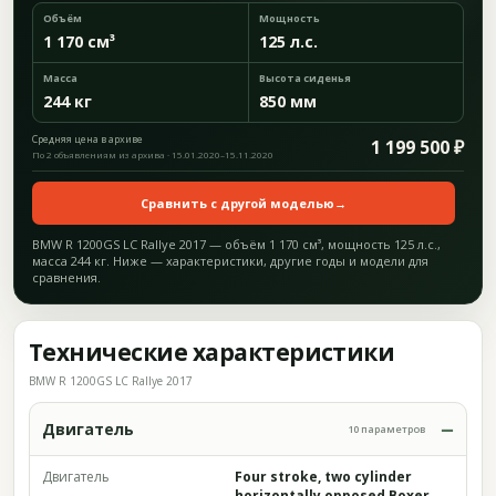
Объём
Мощность
1 170 см³
125 л.с.
Масса
Высота сиденья
244 кг
850 мм
Средняя цена в архиве
1 199 500 ₽
По 2 объявлениям из архива · 15.01.2020–15.11.2020
Сравнить с другой моделью
→
BMW R 1200GS LC Rallye 2017 — объём 1 170 см³, мощность 125 л.с.,
масса 244 кг. Ниже — характеристики, другие годы и модели для
сравнения.
Технические характеристики
BMW R 1200GS LC Rallye 2017
Двигатель
10 параметров
Двигатель
Four stroke, two cylinder
horizontally opposed Boxer,