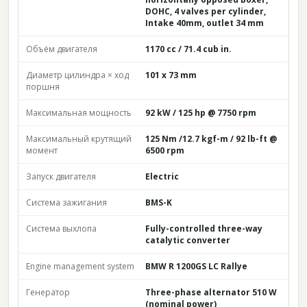
DOHC, 4 valves per cylinder,
Intake 40mm, outlet 34 mm
Объём двигателя
1170 cc / 71.4 cub in.
Диаметр цилиндра × ход
101 x 73 mm
поршня
Максимальная мощность
92 kW / 125 hp @ 7750 rpm
Максимальный крутящий
125 Nm /12.7 kgf-m / 92 lb-ft @
момент
6500 rpm
Запуск двигателя
Electric
Система зажигания
BMS-K
Система выхлопа
Fully-controlled three-way
catalytic converter
Engine management system
BMW R 1200GS LC Rallye
Генератор
Three-phase alternator 510 W
(nominal power)