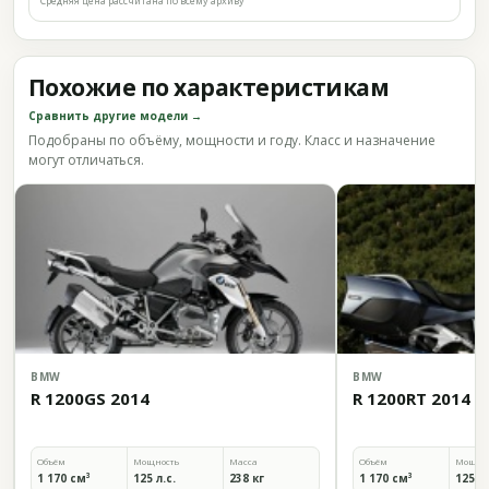
Средняя цена рассчитана по всему архиву
Похожие по характеристикам
Сравнить другие модели →
Подобраны по объёму, мощности и году. Класс и назначение
могут отличаться.
BMW
BMW
R 1200GS 2014
R 1200RT 2014
Объём
Мощность
Масса
Объём
Мощно
1 170 см³
125 л.с.
238 кг
1 170 см³
125 л.