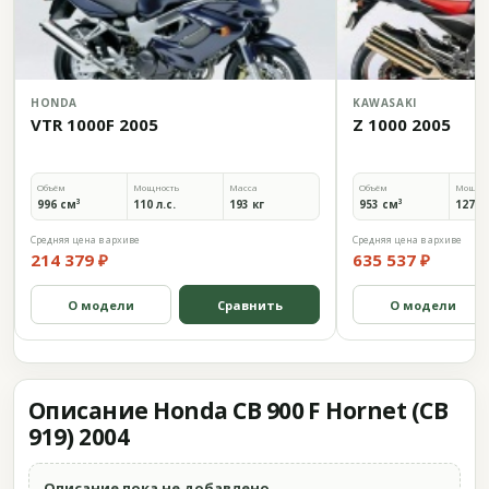
HONDA
KAWASAKI
VTR 1000F 2005
Z 1000 2005
Объём
Мощность
Масса
Объём
Мощно
996 см³
110 л.с.
193 кг
953 см³
127 л.
Средняя цена в архиве
Средняя цена в архиве
214 379 ₽
635 537 ₽
О модели
Сравнить
О модели
Описание Honda CB 900 F Hornet (CB
919) 2004
Описание пока не добавлено