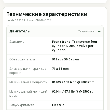
Технические характеристики
Honda CB 900 F Hornet (CB 919) 2004
Двигатель
7 параметров
Двигатель
Four stroke, Transverse four
cylinder, DOHC, 4 valve per
cylinder.
Объём двигателя
919 cc / 56.0 cu-in
Диаметр цилиндра × ход
71 x 58 mm
поршня
Максимальная мощность
81 kW / 108.6 hp @ 9000 rpm
Максимальный крутящий
92 Nm / 67.1 lb-ft @ 6500 rpm
момент
Запуск двигателя
Electric