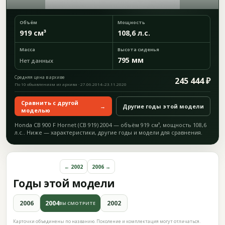
Объём
Мощность
919 см³
108,6 л.с.
Масса
Высота сиденья
795 мм
Нет данных
Средняя цена в архиве
245 444 ₽
По 10 объявлениям из архива · 27.06.2014–23.11.2020
Сравнить с другой
→
Другие годы этой модели
моделью
Honda CB 900 F Hornet (CB 919) 2004 — объём 919 см³, мощность 108,6
л.с.. Ниже — характеристики, другие годы и модели для сравнения.
← 2002
2006 →
Годы этой модели
2006
2004
2002
ВЫ СМОТРИТЕ
Карточки объединены по названию. Поколение и комплектация могут отличаться.