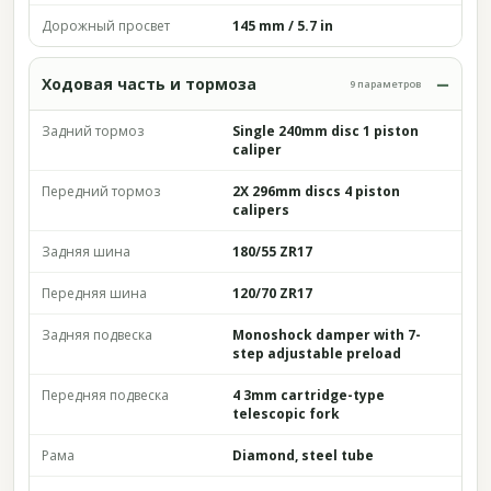
Дорожный просвет
145 mm / 5.7 in
Ходовая часть и тормоза
9 параметров
Задний тормоз
Single 240mm disc 1 piston
caliper
Передний тормоз
2X 296mm discs 4 piston
calipers
Задняя шина
180/55 ZR17
Передняя шина
120/70 ZR17
Задняя подвеска
Monoshock damper with 7-
step adjustable preload
Передняя подвеска
4 3mm cartridge-type
telescopic fork
Рама
Diamond, steel tube