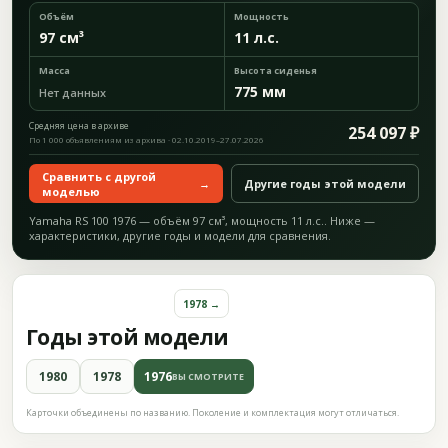
Объём
Мощность
97 см³
11 л.с.
Масса
Высота сиденья
775 мм
Нет данных
Средняя цена в архиве
254 097 ₽
По 1 000 объявлениям из архива · 02.10.2019–27.07.2026
Сравнить с другой
→
Другие годы этой модели
моделью
Yamaha RS 100 1976 — объём 97 см³, мощность 11 л.с.. Ниже —
характеристики, другие годы и модели для сравнения.
1978 →
Годы этой модели
1980
1978
1976
ВЫ СМОТРИТЕ
Карточки объединены по названию. Поколение и комплектация могут отличаться.