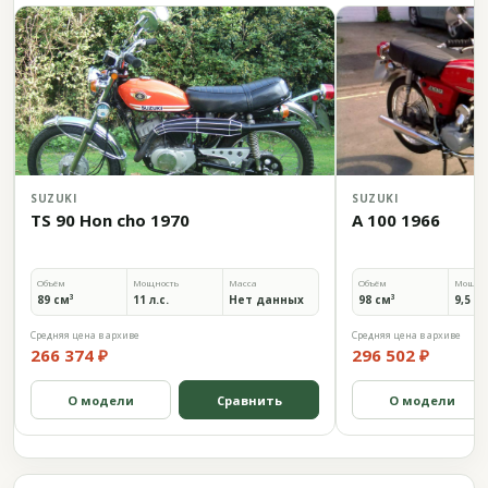
SUZUKI
SUZUKI
TS 90 Hon cho 1970
A 100 1966
Объём
Мощность
Масса
Объём
Мощно
89 см³
11 л.с.
Нет данных
98 см³
9,5 л.
Средняя цена в архиве
Средняя цена в архиве
266 374 ₽
296 502 ₽
О модели
Сравнить
О модели