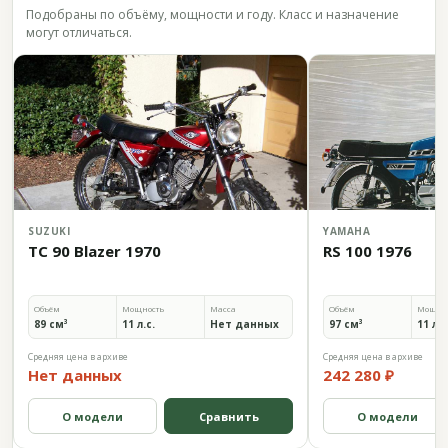
Подобраны по объёму, мощности и году. Класс и назначение
могут отличаться.
SUZUKI
YAMAHA
TC 90 Blazer 1970
RS 100 1976
Объём
Мощность
Масса
Объём
Мощно
89 см³
11 л.с.
Нет данных
97 см³
11 л.с
Средняя цена в архиве
Средняя цена в архиве
Нет данных
242 280 ₽
О модели
Сравнить
О модели