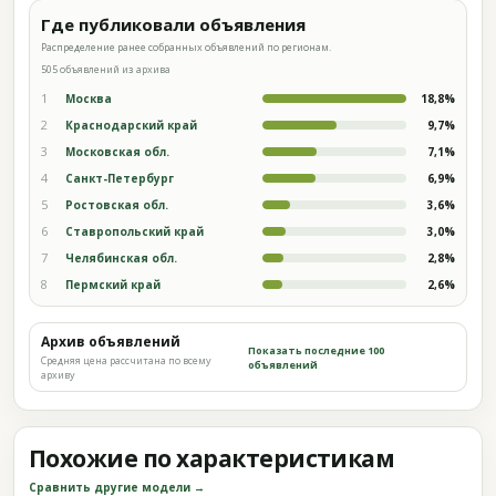
Где публиковали объявления
Распределение ранее собранных объявлений по регионам.
505 объявлений из архива
1
Москва
18,8%
2
Краснодарский край
9,7%
3
Московская обл.
7,1%
4
Санкт-Петербург
6,9%
5
Ростовская обл.
3,6%
6
Ставропольский край
3,0%
7
Челябинская обл.
2,8%
8
Пермский край
2,6%
Архив объявлений
Показать последние 100
Средняя цена рассчитана по всему
объявлений
архиву
Похожие по характеристикам
Сравнить другие модели →