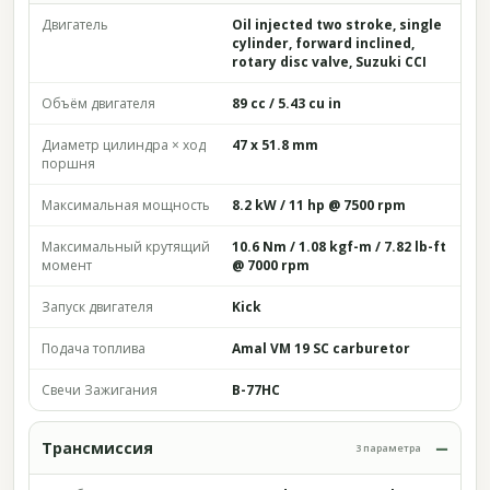
Двигатель
Oil injected two stroke, single
cylinder, forward inclined,
rotary disc valve, Suzuki CCI
Объём двигателя
89 cc / 5.43 cu in
Диаметр цилиндра × ход
47 x 51.8 mm
поршня
Максимальная мощность
8.2 kW / 11 hp @ 7500 rpm
Максимальный крутящий
10.6 Nm / 1.08 kgf-m / 7.82 lb-ft
момент
@ 7000 rpm
Запуск двигателя
Kick
Подача топлива
Amal VM 19 SC carburetor
Свечи Зажигания
B-77HC
Трансмиссия
3 параметра