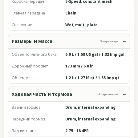
Коробка передач
5-Speed, constant mesh
Главная передача
Chain
Сцепление
Wet, multi-plate
Размеры и масса
3 параметра
Объём топливного бака
6.0 L / 1.58 US gal / 1.32 Imp gal
Дорожный просвет
173 mm / 6.8 in
Объем масла
1.2 L / 1.27 IS qt / 1.55 Imp qt
Ходовая часть и тормоза
6 параметров
Задний тормоз
Drum, internal expanding
Передний тормоз
Drum, internal expanding
Задняя шина
2.75 - 18 4PR