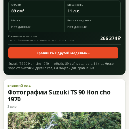
Объём
Мощность
89 см³
11 л.с.
Масса
Высота сиденья
Нет данных
Нет данных
Средняя цена в архиве
266 374 ₽
По 526 объявлениям из архива · 24.06.2014–24.11.2020
Сравнить с другой моделью
→
Suzuki TS 90 Hon cho 1970 — объём 89 см³, мощность 11 л.с.. Ниже —
характеристики, другие годы и модели для сравнения.
ВНЕШНИЙ ВИД
Фотографии Suzuki TS 90 Hon cho
1970
3 фото