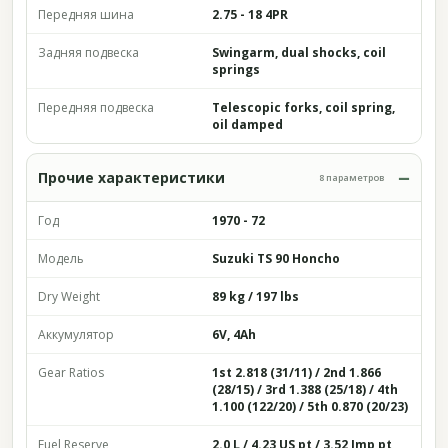
Передняя шина
2.75 - 18 4PR
Задняя подвеска
Swingarm, dual shocks, coil
springs
Передняя подвеска
Telescopic forks, coil spring,
oil damped
Прочие характеристики
8 параметров
Год
1970 - 72
Модель
Suzuki TS 90 Honcho
Dry Weight
89 kg / 197 lbs
Аккумулятор
6V, 4Ah
Gear Ratios
1st 2.818 (31/11) / 2nd 1.866
(28/15) / 3rd 1.388 (25/18) / 4th
1.100 (122/20) / 5th 0.870 (20/23)
Fuel Reserve
2.0 L / 4.23 US pt / 3.52 Imp pt