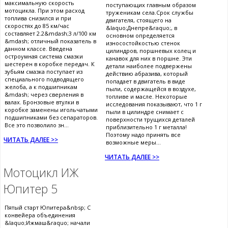
максимальную скорость
поступающих главным образом
мотоцикла. При этом расход
труженикам села.Срок службы
топлива снизился и при
двигателя, стоящего на
скоростях до 85 км/час
&laquo;Днепре&raquo;, в
составляет 2.2&mdash;3 л/100 км
основном определяется
&mdash; отличный показатель в
износостойкостью стенок
данном классе. Введена
цилиндров, поршневых колец и
остроумная система смазки
канавок для них в поршне. Эти
шестерен в коробке передач. К
детали наиболее подвержены
зубьям смазка поступает из
действию абразива, который
специального подводящего
попадает в двигатель в виде
желоба, а к подшипникам
пыли, содержащейся в воздухе,
&mdash; через сверления в
топливе и масле. Некоторые
валах. Бронзовые втулки в
исследования показывают, что 1 г
коробке заменены игольчатыми
пыли в цилиндре снимает с
подшипниками без сепараторов.
поверхности трущихся деталей
Все это позволило зн...
приблизительно 1 г металла!
Поэтому надо принять все
ЧИТАТЬ ДАЛЕЕ >>
возможные меры...
ЧИТАТЬ ДАЛЕЕ >>
Мотоцикл ИЖ
Юпитер 5
Пятый старт Юпитера&nbsp; С
конвейера объединения
&laquo;Ижмаш&raquo; начали