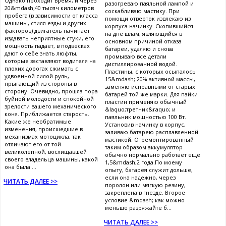
Однако проходит время, и через
разогреваю паяльной лампой и
20&mdash;40 тысяч километров
соскабливаю мастику. При
пробега (в зависимости от класса
помощи отверток извлекаю из
машины, стиля езды и других
корпуса начинку. Скопившийся
факторов) двигатель начинает
на дне шлам, являющийся в
издавать неприятные стуки, его
основном причиной отказа
мощность падает, в подвесках
батареи, удаляю и снова
дают о себе знать люфты,
промываю все детали
которые заставляют водителя на
дистиллированной водой.
плохих дорогах сжимать с
Пластины, с которых осыпалось
удвоенной силой руль,
15&mdash; 20% активной массы,
прыгающий из стороны в
заменяю исправными от старых
сторону. Очевидно, прошла пора
батарей той же марки. Для пайки
буйной молодости и спокойной
пластин применяю обычный
зрелости вашего механического
&laquo;третник&raquo; и
коня. Приближается старость.
паяльник мощностью 100 Вт.
Какие же необратимые
Установив начинку в корпус,
изменения, происшедшие в
заливаю батарею расплавленной
механизмах мотоцикла, так
мастикой. Отремонтированный
отличают его от той
таким образом аккумулятор
великолепной, восхищавшей
обычно нормально работает еще
своего владельца машины, какой
1,5&mdash;2 года.По моему
она была ...
опыту, батарея служит дольше,
если она надежно, через
ЧИТАТЬ ДАЛЕЕ >>
поролон или мягкую резину,
закреплена в гнезде. Второе
условие &mdash; как можно
меньше разряжайте б...
ЧИТАТЬ ДАЛЕЕ >>