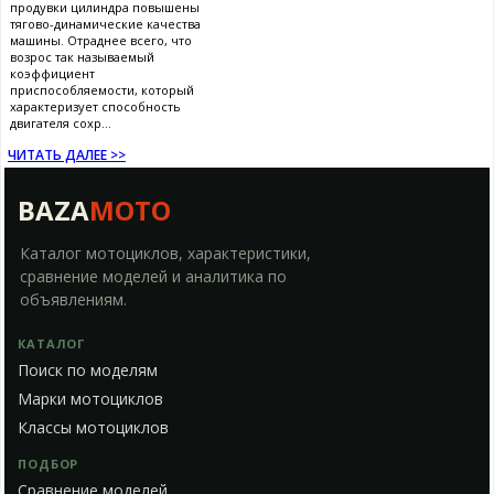
продувки цилиндра повышены
тягово-динамические качества
машины. Отраднее всего, что
возрос так называемый
коэффициент
приспособляемости, который
характеризует способность
двигателя сохр...
ЧИТАТЬ ДАЛЕЕ >>
BAZA
MOTO
Каталог мотоциклов, характеристики,
сравнение моделей и аналитика по
объявлениям.
КАТАЛОГ
Поиск по моделям
Марки мотоциклов
Классы мотоциклов
ПОДБОР
Сравнение моделей