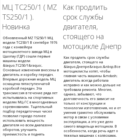
МЦ ТС250/1 ( MZ
Как продлить
TS250/1 ).
срок службы
Новинка
двигателя,
стоящего на
Обновленный MZ TS250/1 МЦ
модели ТС250/1 В сентябре 1976
мотоцикле Днепр
года с конвейера
мотоциклетного завода МЦ в
Цшопау (ГДР) сошли первые
Как продлить срок службы
машины модели
двигателя, стоящего на
&laquo;ТС250/1&raquo;.
&laquo;Днепре&raquo;&nbsp;Все
Основные изменения внесены в
мотоциклисты хотят, чтобы
двигатель и коробку передач.
главная часть машины &mdash;
Впервые дорожная модель МЦ
двигатель всегда работала
оснащена пятиступенчатой
исправно и как можно дольше не
коробкой передач. Эта
требовала ремонта. Многие,
трансмиссия в течение ряда лет
однако, забывают, что
испытывалась на спортивных
долговечность его зависит не
моделях МЦ-ГС в многодневных
только от конструкции и
соревнованиях. Тщательный
технологии изготовления, но и от
подбор передаточных чисел
умения грамотно обслуживать
позволил гораздо полнее
мотор в связи с условиями
использовать мощность
эксплуатации, а это уже дело
двигателя но всем диапазоне
самого владельца мотоцикла. В
оборотов, улучшить
особенности, когда речь идет о
приемистость и поднять
тяжелых машинах с колясками,