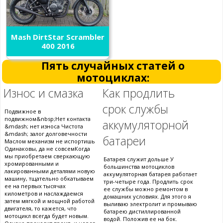
Mash DirtStar Scrambler
400 2016
Пять случайных статей о
мотоциклах:
Износ и смазка
Как продлить
срок службы
Подвижное в
подвижном&nbsp;Нет контакта
аккумуляторной
&mdash; нет износа Чистота
&mdash; залог долговечности
батареи
Маслом механизм не испортишь
Одинаковы, да не совсемКогда
мы приобретаем сверкающую
Батарея служит дольше У
хромированными и
большинства мотоциклов
лакированными деталями новую
аккумуляторная батарея работает
машину, тщательно обкатываем
три-четыре года. Продлить срок
ее на первых тысячах
ее службы можно ремонтом в
километров и наслаждаемся
домашних условиях. Для этого я
затем мягкой и мощной работой
выливаю электролит и промываю
двигателя, то кажется, что
батарею дистиллированной
мотоцикл всегда будет новым.
водой. Положив ее на бок.