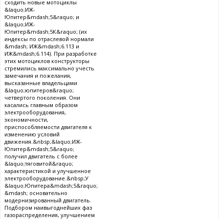
сходить новые мотоциклы
&laquo;ИЖ-
Юпитер&mdash;5&raquo; и
&laquo;ИЖ-
Юпитер&mdash;5К&raquo; (их
индексы по отраслевой нормали
&mdash; ИЖ&mdash;6.113 и
ИЖ&mdash;6.114). При разработке
этих мотоциклов конструкторы
стремились максимально учесть
замечания и пожелания,
высказанные владельцами
&laquo;юпитеров&raquo;
четвертого поколения. Они
касались главным образом
электрооборудования,
экономичности,
приспособляемости двигателя к
изменению условий
движения.&nbsp;&laquo;ИЖ-
Юпитер&mdash;5&raquo;
получил двигатель с более
&laquo;тяговитой&raquo;
характеристикой и улучшенное
электрооборудование.&nbsp;У
&laquo;Юпитера&mdash;5&raquo;
&mdash; основательно
модернизированный двигатель.
Подбором наивыгоднейших фаз
газораспределения, улучшением