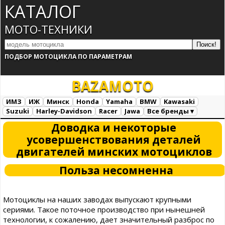
КАТАЛОГ
МОТО-ТЕХНИКИ
ПОДБОР МОТОЦИКЛА ПО ПАРАМЕТРАМ
BAZA
MOTO
ИМЗ
ИЖ
Минск
Honda
Yamaha
BMW
Kawasaki
Suzuki
Harley-Davidson
Racer
Jawa
Все бренды ▾
Все марки
Загрузка...
Доводка и некоторые
усовершенствования деталей
двигателей минских мотоциклов
Польза несомненна
Мотоциклы на наших заводах выпускают крупными
сериями. Такое поточное производство при нынешней
технологии, к сожалению, дает значительный разброс по