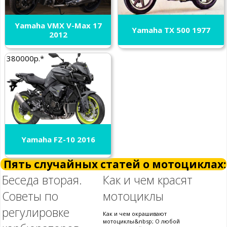
Yamaha VMX V-Max 17
Yamaha TX 500 1977
2012
380000р.*
Yamaha FZ-10 2016
Пять случайных статей о мотоциклах:
Беседа вторая.
Как и чем красят
Советы по
мотоциклы
регулировке
Как и чем окрашивают
мотоциклы&nbsp; О любой