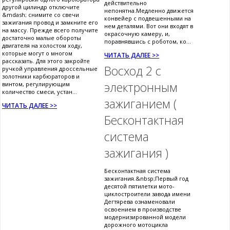
действительно
другой цилиндр отключите
непонятна.Медленно движется
&mdash; снимите со свечи
конвейер с подвешенными на
зажигания провод и замкните его
нем деталями. Вот они входят в
на массу. Прежде всего получите
окрасочную камеру, и,
достаточно малые обороты
поравнявшись с роботом, ко...
двигателя на холостом ходу,
которые могут о многом
ЧИТАТЬ ДАЛЕЕ >>
рассказать. Для этого закройте
Восход 2 с
ручкой управления дроссельные
золотники карбюраторов и
электронным
винтом, регулирующим
количество смеси, устан...
зажиганием (
ЧИТАТЬ ДАЛЕЕ >>
Бесконтактная
система
зажигания )
Бесконтактная система
зажигания.&nbsp;Первый год
десятой пятилетки мото-
циклостроители завода имени
Дегтярева ознаменовали
освоением в производстве
модернизированной модели
дорожного мотоцикла