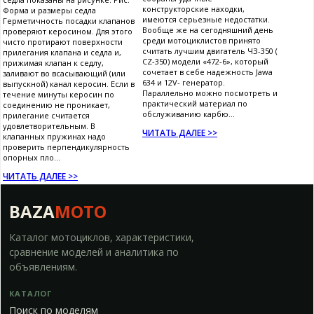
конструкторские находки,
Форма и размеры седла
имеются серьезные недостатки.
Герметичность посадки клапанов
Вообще же на сегодняшний день
проверяют керосином. Для этого
среди мотоциклистов принято
чисто протирают поверхности
считать лучшим двигатель ЧЗ-350 (
прилегания клапана и седла и,
CZ-350) модели «472-6», который
прижимая клапан к седлу,
сочетает в себе надежность Jawa
заливают во всасывающий (или
634 и 12V- генератор.
выпускной) канал керосин. Если в
Параллельно можно посмотреть и
течение минуты керосин по
практический материал по
соединению не проникает,
обслуживанию карбю...
прилегание считается
удовлетворительным. В
ЧИТАТЬ ДАЛЕЕ >>
клапанных пружинах надо
проверить перпендикулярность
опорных пло...
ЧИТАТЬ ДАЛЕЕ >>
BAZA
MOTO
Каталог мотоциклов, характеристики,
сравнение моделей и аналитика по
объявлениям.
КАТАЛОГ
Поиск по моделям