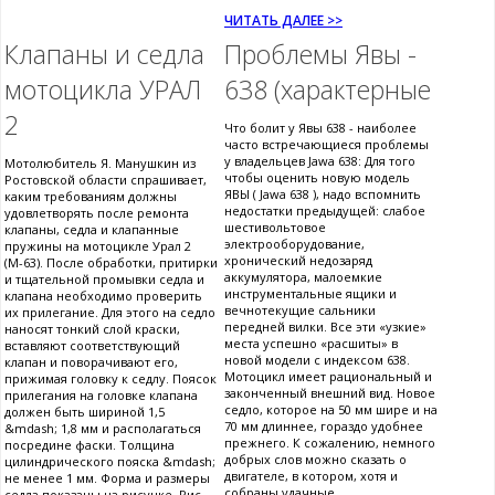
ЧИТАТЬ ДАЛЕЕ >>
Клапаны и седла
Проблемы Явы -
мотоцикла УРАЛ
638 (характерные
2
Что болит у Явы 638 - наиболее
часто встречающиеся проблемы
у владельцев Jawa 638: Для того
Мотолюбитель Я. Манушкин из
чтобы оценить новую модель
Ростовской области спрашивает,
ЯВЫ ( Jawa 638 ), надо вспомнить
каким требованиям должны
недостатки предыдущей: слабое
удовлетворять после ремонта
шестивольтовое
клапаны, седла и клапанные
электрооборудование,
пружины на мотоцикле Урал 2
хронический недозаряд
(М-63). После обработки, притирки
аккумулятора, малоемкие
и тщательной промывки седла и
инструментальные ящики и
клапана необходимо проверить
вечнотекущие сальники
их прилегание. Для этого на седло
передней вилки. Все эти «узкие»
наносят тонкий слой краски,
места успешно «расшиты» в
вставляют соответствующий
новой модели с индексом 638.
клапан и поворачивают его,
Мотоцикл имеет рациональный и
прижимая головку к седлу. Поясок
законченный внешний вид. Новое
прилегания на головке клапана
седло, которое на 50 мм шире и на
должен быть шириной 1,5
70 мм длиннее, гораздо удобнее
&mdash; 1,8 мм и располагаться
прежнего. К сожалению, немного
посредине фаски. Толщина
добрых слов можно сказать о
цилиндрического пояска &mdash;
двигателе, в котором, хотя и
не менее 1 мм. Форма и размеры
собраны удачные
седла показаны на рисунке. Рис.