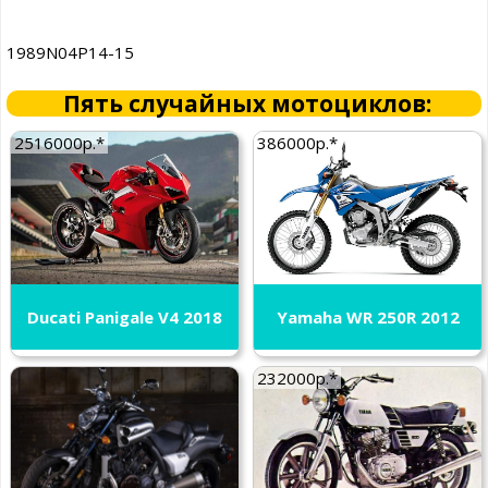
1989N04P14-15
Пять случайных мотоциклов:
2516000р.*
386000р.*
Ducati Panigale V4 2018
Yamaha WR 250R 2012
232000р.*