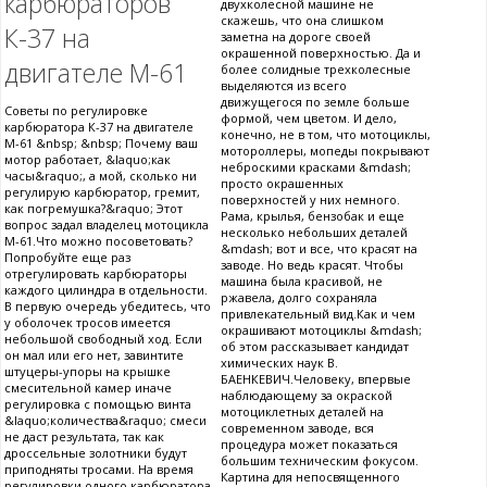
карбюраторов
двухколесной машине не
скажешь, что она слишком
К-37 на
заметна на дороге своей
окрашенной поверхностью. Да и
двигателе М-61
более солидные трехколесные
выделяются из всего
движущегося по земле больше
Советы по регулировке
формой, чем цветом. И дело,
карбюратора К-37 на двигателе
конечно, не в том, что мотоциклы,
М-61 &nbsp; &nbsp; Почему ваш
мотороллеры, мопеды покрывают
мотор работает, &laquo;как
неброскими красками &mdash;
часы&raquo;, а мой, сколько ни
просто окрашенных
регулирую карбюратор, гремит,
поверхностей у них немного.
как погремушка?&raquo; Этот
Рама, крылья, бензобак и еще
вопрос задал владелец мотоцикла
несколько небольших деталей
М-61.Что можно посоветовать?
&mdash; вот и все, что красят на
Попробуйте еще раз
заводе. Но ведь красят. Чтобы
отрегулировать карбюраторы
машина была красивой, не
каждого цилиндра в отдельности.
ржавела, долго сохраняла
В первую очередь убедитесь, что
привлекательный вид.Как и чем
у оболочек тросов имеется
окрашивают мотоциклы &mdash;
небольшой свободный ход. Если
об этом рассказывает кандидат
он мал или его нет, завинтите
химических наук В.
штуцеры-упоры на крышке
БАЕНКЕВИЧ.Человеку, впервые
смесительной камер иначе
наблюдающему за окраской
регулировка с помощью винта
мотоциклетных деталей на
&laquo;количества&raquo; смеси
современном заводе, вся
не даст результата, так как
процедура может показаться
дроссельные золотники будут
большим техническим фокусом.
приподняты тросами. На время
Картина для непосвященного
регулировки одного карбюратора