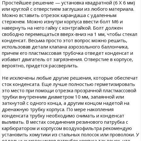
Простейшее решение — установка квадратной (6 Х 6 мм)
или круглой с отверстием заглушки из любого материала.
Можно вставить отрезок карандаша с удаленным
стержнем. Можно изнутри корпуса ввести болт М6 и
навернуть на него гайку с контргайкой. Болт должен
свободно перемещаться вверх-вниз на 1 мм, чтобы стекал
конденсат. Весьма просто этот вопрос можно решить,
использовав детали клапана аэрозольного баллончика,
причем его пластмассовая трубочка отведет конденсат и
избавит двигатель от загрязнения. Отверстие в корпусе,
вероятно, придется рассверлить.
Не исключены любые другие решения, которые обеспечат
сток конденсата. Еще лучше полностью герметизировать
это место при помощи отрезка прозрачной пластмассовой
трубки внутренним диаметром 10 мм, запаянной или
заткнутой с одного конца, а другим концом надетой на
дренажную трубку корпуса. По мере накопления
конденсата трубку необходимо снимать и конденсат
выливать. В местах соединения резинового патрубка с
карбюратором и корпусом воздухофильтра рекомендую
установить хомутики из стальных полосок или проволоки. У
отдельных мотоциклов патрубок корпуса так тонок, что