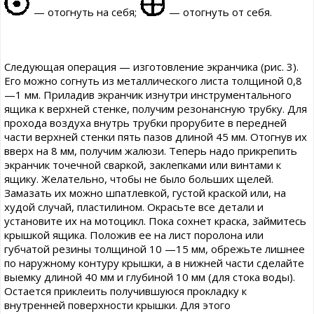
— отогнуть на себя;
— отогнуть от себя.
Следующая операция — изготовление экранчика (рис. 3).
Его можно согнуть из металлического листа толщиной 0,8
—1 мм. Приладив экранчик изнутри инструментального
ящика к верхней стенке, получим резонансную трубку. Для
прохода воздуха внутрь трубки прорубите в передней
части верхней стенки пять пазов длиной 45 мм. Отогнув их
вверх на 8 мм, получим жалюзи. Теперь надо прикрепить
экранчик точечной сваркой, заклепками или винтами к
ящику. Желательно, чтобы не было больших щелей.
Замазать их можно шпатлевкой, густой краской или, на
худой случай, пластилином. Окрасьте все детали и
установите их на мотоцикл. Пока сохнет краска, займитесь
крышкой ящика. Положив ее на лист поролона или
губчатой резины толщиной 10 —15 мм, обрежьте лишнее
по наружному контуру крышки, а в нижней части сделайте
выемку длиной 40 мм и глубиной 10 мм (для стока воды).
Остается приклеить получившуюся прокладку к
внутренней поверхности крышки. Для этого