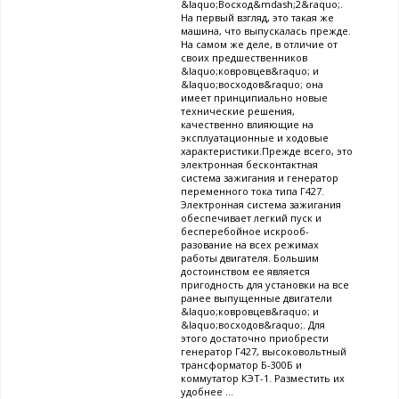
&laquo;Восход&mdash;2&raquo;.
На первый взгляд, это такая же
машина, что выпускалась прежде.
На самом же деле, в отличие от
своих предшественников
&laquo;ковровцев&raquo; и
&laquo;восходов&raquo; она
имеет принципиально новые
технические решения,
качественно влияющие на
эксплуатационные и ходовые
характеристики.Прежде всего, это
электронная бесконтактная
система зажигания и генератор
переменного тока типа Г427.
Электронная система зажигания
обеспечивает легкий пуск и
бесперебойное искрооб-
разование на всех режимах
работы двигателя. Большим
достоинством ее является
пригодность для установки на все
ранее выпущенные двигатели
&laquo;ковровцев&raquo; и
&laquo;восходов&raquo;. Для
этого достаточно приобрести
генератор Г427, высоковольтный
трансформатор Б-300Б и
коммутатор КЭТ-1. Разместить их
удобнее ...