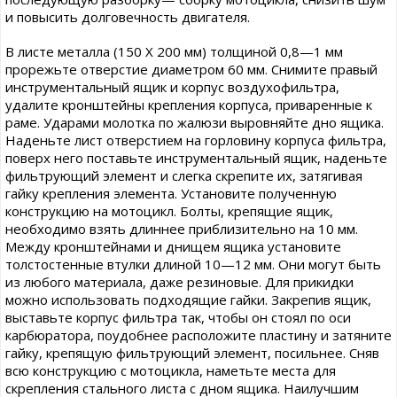
и повысить долговечность двигателя.
В листе металла (150 X 200 мм) толщиной 0,8—1 мм
прорежьте отверстие диаметром 60 мм. Снимите правый
инструментальный ящик и корпус воздухофильтра,
удалите кронштейны крепления корпуса, приваренные к
раме. Ударами молотка по жалюзи выровняйте дно ящика.
Наденьте лист отверстием на горловину корпуса фильтра,
поверх него поставьте инструментальный ящик, наденьте
фильтрующий элемент и слегка скрепите их, затягивая
гайку крепления элемента. Установите полученную
конструкцию на мотоцикл. Болты, крепящие ящик,
необходимо взять длиннее приблизительно на 10 мм.
Между кронштейнами и днищем ящика установите
толстостенные втулки длиной 10—12 мм. Они могут быть
из любого материала, даже резиновые. Для прикидки
можно использовать подходящие гайки. Закрепив ящик,
выставьте корпус фильтра так, чтобы он стоял по оси
карбюратора, поудобнее расположите пластину и затяните
гайку, крепящую фильтрующий элемент, посильнее. Сняв
всю конструкцию с мотоцикла, наметьте места для
скрепления стального листа с дном ящика. Наилучшим