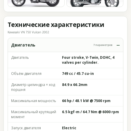
Технические характеристики
Kawasaki VN 750 Vulcan 2002
Двигатель
7 параметров
Двигатель
Four stroke, V-Twin, DOHC, 4
valves per cylinder.
Объём двигателя
749 cc / 45.7 cu-in
Диаметр цилиндра × ход
84.9 x 66.2mm
поршня
Максимальная мощность
66 hp / 48.1 kW @ 7500 rpm
Максимальный крутящий
6.5 kgf-m / 64.7 Nm @ 6000 rpm
момент
Запуск двигателя
Electric