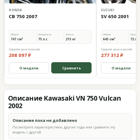
HONDA
SUZUKI
CB 750 2007
SV 650 2001
Объём
Мощность
Масса
Объём
Мощно
747 см³
75 л.с.
215 кг
645 см³
72 л.с
Средняя цена в архиве
Средняя цена в архиве
208 097 ₽
277 312 ₽
О модели
Сравнить
О модели
Описание Kawasaki VN 750 Vulcan
2002
Описание пока не добавлено
Посмотрите характеристики, другие годы или сравните эту
модель с другой.