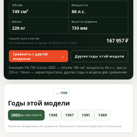
Объём
Мощность
749 см³
66 л.с.
Масса
Высота сиденья
226 кг
730 мм
Средняя цена в архиве
167 957 ₽
По 23 объявлениям из архива · 07.08.2014–17.11.2020
Сравнить с другой
→
Другие годы этой модели
моделью
Kawasaki VN 750 Vulcan 2002 — объём 749 см³, мощность 66 л.с., масса
226 кг. Ниже — характеристики, другие годы и модели для сравнения.
← 1998
Годы этой модели
2002
1998
1997
1991
1989
ВЫ СМОТРИТЕ
Карточки объединены по названию. Поколение и комплектация могут отличаться.