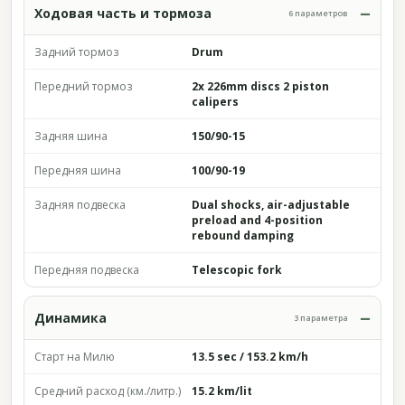
Ходовая часть и тормоза
6 параметров
Задний тормоз
Drum
Передний тормоз
2x 226mm discs 2 piston
calipers
Задняя шина
150/90-15
Передняя шина
100/90-19
Задняя подвеска
Dual shocks, air-adjustable
preload and 4-position
rebound damping
Передняя подвеска
Telescopic fork
Динамика
3 параметра
Старт на Милю
13.5 sec / 153.2 km/h
Средний расход (км./литр.)
15.2 km/lit