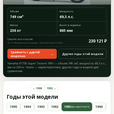
Объём
Мощность
749 см³
69,3 л.с.
Масса
Высота сиденья
236 кг
865 мм
Средняя цена в архиве
230 121 ₽
По 91 объявлению из архива · 28.06.2014–06.11.2020
Сравнить с другой
→
Другие годы этой модели
моделью
Yamaha XT750 Super Tenere 1991 — объём 749 см³, мощность 69,3 л.с.,
масса 236 кг. Ниже — характеристики, другие годы и модели для
сравнения.
← 1990
1992 →
Годы этой модели
1995
1994
1993
1992
1991
1990
19
ВЫ СМОТРИТЕ