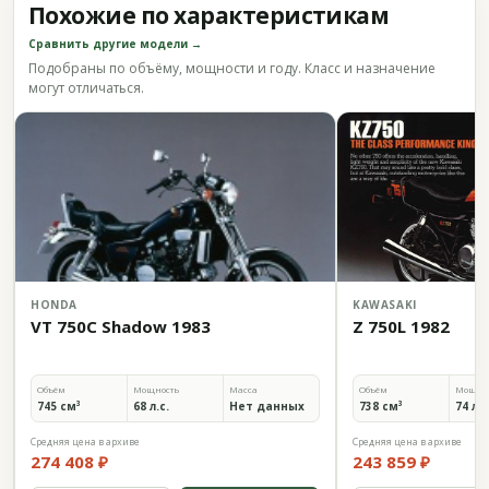
Похожие по характеристикам
Сравнить другие модели →
Подобраны по объёму, мощности и году. Класс и назначение
могут отличаться.
HONDA
KAWASAKI
VT 750C Shadow 1983
Z 750L 1982
Объём
Мощность
Масса
Объём
Мощно
745 см³
68 л.с.
Нет данных
738 см³
74 л.с
Средняя цена в архиве
Средняя цена в архиве
274 408 ₽
243 859 ₽