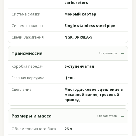
carburetors
Система смазки
Мокрый картер
Система выхлопа
Single stainless steel pipe
Свечи Зажигания
NGK, DPR8EA-9
Трансмиссия
3 параметра
Коробка передач
5-ступенчатая
Главная передача
Цепь
Сцепление
Многодисковое сцепление в
масляной ванне, тросовый
привод
Размеры и масса
5 параметров
Объём топливного бака
26 л