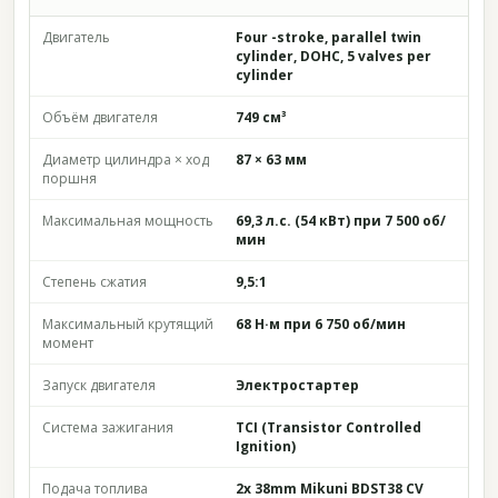
Двигатель
Four -stroke, parallel twin
cylinder, DOHC, 5 valves per
cylinder
Объём двигателя
749 см³
Диаметр цилиндра × ход
87 × 63 мм
поршня
Максимальная мощность
69,3 л.с. (54 кВт) при 7 500 об/
мин
Степень сжатия
9,5:1
Максимальный крутящий
68 Н·м при 6 750 об/мин
момент
Запуск двигателя
Электростартер
Система зажигания
TCI (Transistor Controlled
Ignition)
Подача топлива
2x 38mm Mikuni BDST38 CV