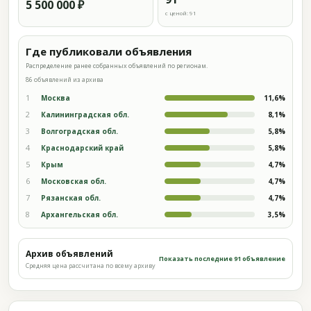
5 500 000 ₽
с ценой: 91
Где публиковали объявления
Распределение ранее собранных объявлений по регионам.
86 объявлений из архива
1
Москва
11,6%
2
Калининградская обл.
8,1%
3
Волгоградская обл.
5,8%
4
Краснодарский край
5,8%
5
Крым
4,7%
6
Московская обл.
4,7%
7
Рязанская обл.
4,7%
8
Архангельская обл.
3,5%
Архив объявлений
Показать последние 91 объявление
Средняя цена рассчитана по всему архиву