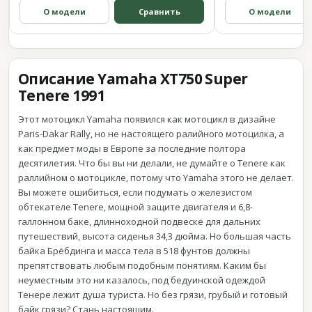
О модели
Сравнить
О модели
Описание Yamaha XT750 Super
Tenere 1991
Этот мотоцикл Yamaha появился как мотоцикл в дизайне
Paris-Dakar Rally, но не настоящего ралийного мотоцилка, а
как предмет моды в Европе за последние полтора
десятилетия. Что бы вы ни делали, не думайте о Tenere как
раллийном о мотоцикле, потому что Yamaha этого не делает.
Вы можете ошибиться, если подумать о железистом
обтекателе Tenere, мощной защите двигателя и 6,8-
галлонном баке, длинноходной подвеске для дальних
путешествий, высота сиденья 34,3 дюйма. Но большая часть
байка Брёбдинга и масса тела в 518 фунтов должны
препятствовать любым подобным понятиям. Каким бы
неуместным это ни казалось, под бедуинской одеждой
Тенере лежит душа туриста. Но без грязи, грубый и готовый
байк грязи? Стань настоящим.