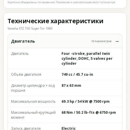
Карточки объединены по названию. Поколение и комплектация могут отличаться.
Технические характеристики
Yamaha XTZ 750 Super Tnr 1989
Двигатель
10 параметров
Двигатель
Four -stroke, parallel twin
cylinder, DOHC, 5 valves per
cylinder
Объём двигателя
749 cc / 45.7 cu-in
Диаметр цилиндра × ход
87 x 63 mm
поршня
Максимальная мощность
69.3 hp / 54 kW @ 7500 rpm
Максимальный крутящий
68 Nm / 50.2 lb-fts @ 6750 rpm
момент
Запуск двигателя
Electric