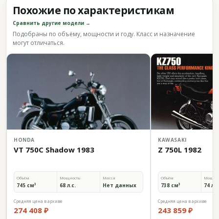
Похожие по характеристикам
Сравнить другие модели →
Подобраны по объёму, мощности и году. Класс и назначение
могут отличаться.
HONDA
KAWASAKI
VT 750C Shadow 1983
Z 750L 1982
Объём
Мощность
Масса
Объём
Мощно
745 см³
68 л.с.
Нет данных
738 см³
74 л.с
Средняя цена в архиве
Средняя цена в архиве
274 408 ₽
243 859 ₽