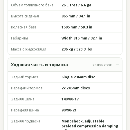
Объём топливного бака
26 Litres / 6.6 gal
Высота сиденья
865 mm / 34.1 in
Колёсная база
1505 mm / 59.3 in
Габариты
Width 815 mm / 32.1 in
Масса с жидкостями
236 kg / 520.3 lbs
Ходовая часть и тормоза
9 параметров
Задний тормоз
Single 236mm disc
Передний тормоз
2x 245mm discs
Задняя шина
140/80-17
Передняя шина
90/90-21
Задняя подвеска
Monoshock, adjustable
preload compression damping