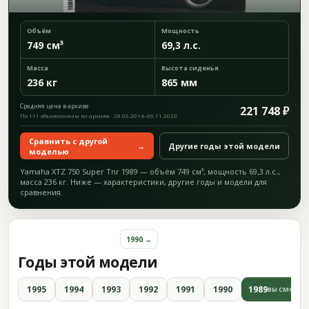
Объём
Мощность
749 см³
69,3 л.с.
Масса
Высота сиденья
236 кг
865 мм
Средняя цена в архиве
221 748 ₽
По 111 объявлениям из архива · 28.06.2014–06.11.2020
Сравнить с другой
→
Другие годы этой модели
моделью
Yamaha XTZ 750 Super Tnr 1989 — объём 749 см³, мощность 69,3 л.с.,
масса 236 кг. Ниже — характеристики, другие годы и модели для
сравнения.
1990 →
Годы этой модели
1995
1994
1993
1992
1991
1990
1989
ВЫ СМОТРИ