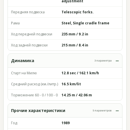
adjustment
Передняя подвеска
Telescopic forks.
Рама
Steel, Single cradle frame
Ход передней подвески
235 mm / 9.2 in
Ход задней подвески
215 mm / 8.4 in
Динамика
3 параметра
Старт на Милю
12.8 sec / 162.1 km/h
Средний расход (км./литр.)
16.5 km/lit
Торможение 60 - 0 / 100 - 0
14.25 m / 42.06 m
Прочие характеристики
5 параметров
Год
1989