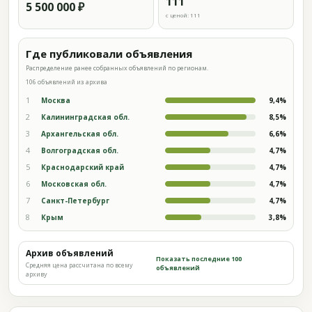
111
5 500 000 ₽
с ценой: 111
Где публиковали объявления
Распределение ранее собранных объявлений по регионам.
106 объявлений из архива
1
Москва
9,4%
2
Калининградская обл.
8,5%
3
Архангельская обл.
6,6%
4
Волгоградская обл.
4,7%
5
Краснодарский край
4,7%
6
Московская обл.
4,7%
7
Санкт-Петербург
4,7%
8
Крым
3,8%
Архив объявлений
Показать последние 100
Средняя цена рассчитана по всему
объявлений
архиву