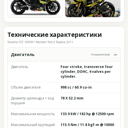
Технические характеристики
Yamaha YZF 1000R1 Monster Tech3 Replica 2011
Двигатель
9 параметров
Двигатель
Four stroke, transverse four
cylinder, DOHC, 4 valves per
cylinder.
Объём двигателя
998 cc / 60.9 cu-in
Диаметр цилиндра × ход
78 X 52.2 mm
поршня
Максимальная мощность
133.9 kW / 182 hp @ 12500 rpm
Максимальный крутящий
115.5 Nm / 11.8 kgf-m @ 10000