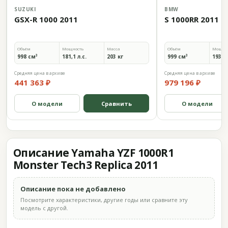
SUZUKI
BMW
GSX-R 1000 2011
S 1000RR 2011
Объём
Мощность
Масса
Объём
Мощно
998 см³
181,1 л.с.
203 кг
999 см³
193 л.
Средняя цена в архиве
Средняя цена в архиве
441 363 ₽
979 196 ₽
О модели
Сравнить
О модели
Описание Yamaha YZF 1000R1
Monster Tech3 Replica 2011
Описание пока не добавлено
Посмотрите характеристики, другие годы или сравните эту
модель с другой.