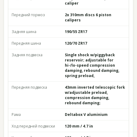
caliper
Передний тормоз
2x 310mm discs 6 piston
calipers
Задняя шина
190/55 ZR17
Передняя шина
120/70 ZR17
Задняя подвеска
Single shock w/piggyback
reservoir; adjustable for
hi-/lo-speed compression
damping, rebound damping,
spring preload,
Передняя подвеска
43mm inverted telescopic fork
w/adjustable preload,
compression damping,
rebound damping;
Рама
Deltabox V aluminium
Ход передней подвески
120 mm / 4.7 in