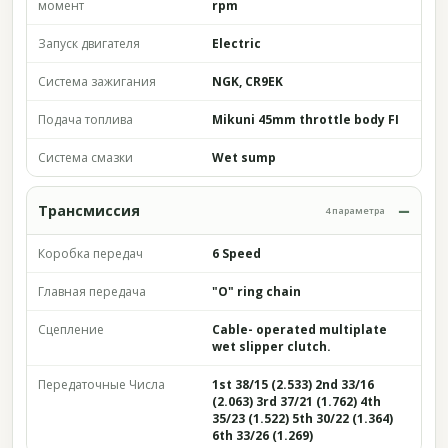
момент
rpm
Запуск двигателя
Electric
Система зажигания
NGK, CR9EK
Подача топлива
Mikuni 45mm throttle body FI
Система смазки
Wet sump
Трансмиссия
4 параметра
Коробка передач
6 Speed
Главная передача
"O" ring chain
Сцепление
Cable- operated multiplate
wet slipper clutch.
Передаточные Числа
1st 38/15 (2.533) 2nd 33/16
(2.063) 3rd 37/21 (1.762) 4th
35/23 (1.522) 5th 30/22 (1.364)
6th 33/26 (1.269)