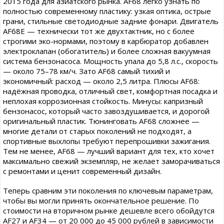
2015 года для азиатского рынка. AF68 легко узнать по
полностью современному пластику: узкая оптика, острые
грани, стильные светодиодные задние фонари. Двигатель
AF68E — технически тот же двухтактник, но с более
строгими эко-нормами, поэтому в карбюратор добавлен
электроклапан (обогатитель) и более сложная вакуумная
система бензонасоса. Мощность упала до 5,8 л.с., скорость
— около 75–78 км/ч. Зато AF68 самый тихий и
экономичный: расход — около 2,5 литра. Плюсы AF68:
надёжная проводка, отличный свет, комфортная посадка и
неплохая коррозионная стойкость. Минусы: капризный
бензонасос, который часто завоздушивается, и дорогой
оригинальный пластик. Тюнинговать AF68 сложнее —
многие детали от старых поколений не подходят, а
спортивные выхлопы требуют перепрошивки зажигания.
Тем не менее, AF68 — лучший вариант для тех, кто хочет
максимально свежий экземпляр, не желает заморачиваться
с ремонтами и ценит современный дизайн.
Теперь сравним эти поколения по ключевым параметрам,
чтобы вы могли принять окончательное решение. По
стоимости на вторичном рынке дешевле всего обойдутся
AF27 и AF34 — от 20 000 до 45 000 рублей в зависимости