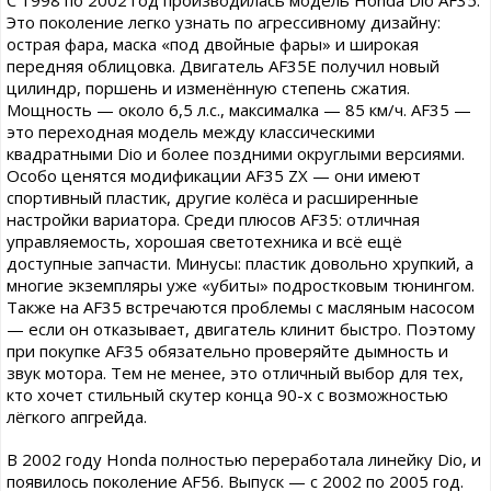
С 1998 по 2002 год производилась модель Honda Dio AF35.
Это поколение легко узнать по агрессивному дизайну:
острая фара, маска «под двойные фары» и широкая
передняя облицовка. Двигатель AF35E получил новый
цилиндр, поршень и изменённую степень сжатия.
Мощность — около 6,5 л.с., максималка — 85 км/ч. AF35 —
это переходная модель между классическими
квадратными Dio и более поздними округлыми версиями.
Особо ценятся модификации AF35 ZX — они имеют
спортивный пластик, другие колёса и расширенные
настройки вариатора. Среди плюсов AF35: отличная
управляемость, хорошая светотехника и всё ещё
доступные запчасти. Минусы: пластик довольно хрупкий, а
многие экземпляры уже «убиты» подростковым тюнингом.
Также на AF35 встречаются проблемы с масляным насосом
— если он отказывает, двигатель клинит быстро. Поэтому
при покупке AF35 обязательно проверяйте дымность и
звук мотора. Тем не менее, это отличный выбор для тех,
кто хочет стильный скутер конца 90-х с возможностью
лёгкого апгрейда.
В 2002 году Honda полностью переработала линейку Dio, и
появилось поколение AF56. Выпуск — с 2002 по 2005 год.