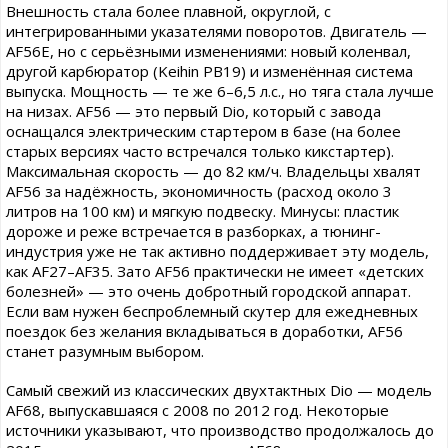
Внешность стала более плавной, округлой, с
интегрированными указателями поворотов. Двигатель —
AF56E, но с серьёзными изменениями: новый коленвал,
другой карбюратор (Keihin PB19) и изменённая система
выпуска. Мощность — те же 6–6,5 л.с., но тяга стала лучше
на низах. AF56 — это первый Dio, который с завода
оснащался электрическим стартером в базе (на более
старых версиях часто встречался только кикстартер).
Максимальная скорость — до 82 км/ч. Владельцы хвалят
AF56 за надёжность, экономичность (расход около 3
литров на 100 км) и мягкую подвеску. Минусы: пластик
дороже и реже встречается в разборках, а тюнинг-
индустрия уже не так активно поддерживает эту модель,
как AF27–AF35. Зато AF56 практически не имеет «детских
болезней» — это очень добротный городской аппарат.
Если вам нужен беспроблемный скутер для ежедневных
поездок без желания вкладываться в доработки, AF56
станет разумным выбором.
Самый свежий из классических двухтактных Dio — модель
AF68, выпускавшаяся с 2008 по 2012 год. Некоторые
источники указывают, что производство продолжалось до