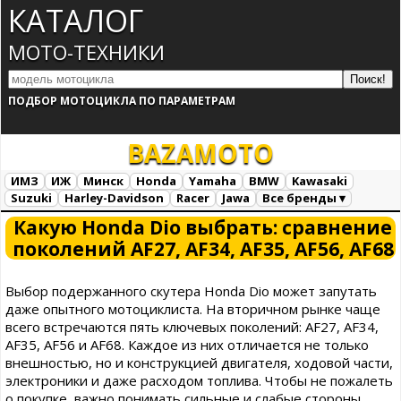
КАТАЛОГ
МОТО-ТЕХНИКИ
ПОДБОР МОТОЦИКЛА ПО ПАРАМЕТРАМ
BAZA
MOTO
ИМЗ
ИЖ
Минск
Honda
Yamaha
BMW
Kawasaki
Suzuki
Harley-Davidson
Racer
Jawa
Все бренды ▾
Все марки
Загрузка...
Какую Honda Dio выбрать: сравнение
поколений AF27, AF34, AF35, AF56, AF68
Выбор подержанного скутера Honda Dio может запутать
даже опытного мотоциклиста. На вторичном рынке чаще
всего встречаются пять ключевых поколений: AF27, AF34,
AF35, AF56 и AF68. Каждое из них отличается не только
внешностью, но и конструкцией двигателя, ходовой части,
электроники и даже расходом топлива. Чтобы не пожалеть
о покупке, важно понимать сильные и слабые стороны