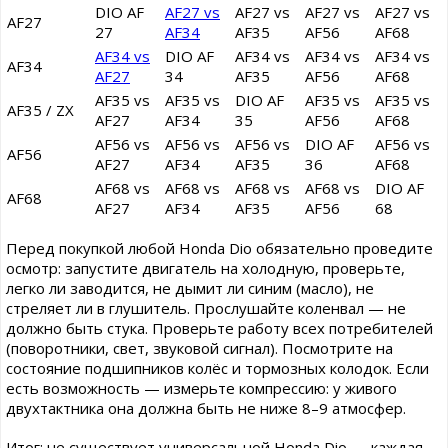
DIO AF
AF27 vs
AF27 vs
AF27 vs
AF27 vs
AF27
27
AF34
AF35
AF56
AF68
AF34 vs
DIO AF
AF34 vs
AF34 vs
AF34 vs
AF34
AF27
34
AF35
AF56
AF68
AF35 vs
AF35 vs
DIO AF
AF35 vs
AF35 vs
AF35 / ZX
AF27
AF34
35
AF56
AF68
AF56 vs
AF56 vs
AF56 vs
DIO AF
AF56 vs
AF56
AF27
AF34
AF35
36
AF68
AF68 vs
AF68 vs
AF68 vs
AF68 vs
DIO AF
AF68
AF27
AF34
AF35
AF56
68
Перед покупкой любой Honda Dio обязательно проведите
осмотр: запустите двигатель на холодную, проверьте,
легко ли заводится, не дымит ли синим (масло), не
стреляет ли в глушитель. Прослушайте коленвал — не
должно быть стука. Проверьте работу всех потребителей
(поворотники, свет, звуковой сигнал). Посмотрите на
состояние подшипников колёс и тормозных колодок. Если
есть возможность — измерьте компрессию: у живого
двухтактника она должна быть не ниже 8–9 атмосфер.
Итог: не существует универсальной Honda Dio — каждая