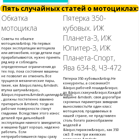
Пять случайных статей о мотоциклах:
Обкатка
Пятерка 350-
мотоцикла
кубовых. ИЖ
Планета-3, ИЖ
Советы по обкатке
мотоцикла&nbsp; На первых
Юпитер-3, ИЖ
порах эксплуатации мотоцикла
или автомобиля, когда детали еще
Планета-Спорт,
прирабатываются, нужно принять
ряд мер и соблюдать
Ява 634-8, ЧЗ-472
определенные ограничения до
тех пор, пока состояние машины
не позволит их отменить.Все
Пятерка 350-кубовых&nbsp;Не
трущиеся механические пары,
конкуренты, а союзникиОт
такие, как &laquo;палец &mdash;
&laquo;рабочей лошади&raquo;
втулка шатуна&raquo;,
до &laquo;скакуна&raquo;Каждой
&laquo;поршень&mdash;цилиндр&raquo;
машине &mdash; своя дорогаПри
, должны постепенно взаимно
скромных параметрах завидная
притираться &mdash; тогда их
выносливостьНи один класс
рабочие поверхности станут
мотоциклов, продаваемых в
гладкими. Вследствие этого износ
нашей стране, не представлен
деталей при дальнейшей
столь богато разнообразием
эксплуатации намного замедлится,
моделей и
и машина будет хорошо, надежно
&laquo;тиражом&raquo;, как 350
работать. Если
смЗ. В нем три ижевских
неприработавшиеся пары сразу
мотоцикла &mdash;