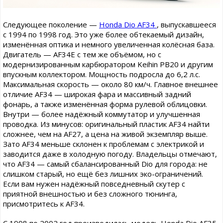
Следующее поколение —
Honda Dio AF34
, выпускавшееся
с 1994 по 1998 год. Это уже более обтекаемый дизайн,
изменённая оптика и немного увеличенная колёсная база.
Двигатель — AF34E с тем же объёмом, но с
модернизированным карбюратором Keihin PB20 и другим
впускным коллектором. Мощность подросла до 6,2 л.с.
Максимальная скорость — около 80 км/ч. Главное внешнее
отличие AF34 — широкая фара и массивный задний
фонарь, а также изменённая форма рулевой облицовки.
Внутри — более надёжный коммутатор и улучшенная
проводка. Из минусов: оригинальный пластик AF34 найти
сложнее, чем на AF27, а цена на живой экземпляр выше.
Зато AF34 меньше склонен к проблемам с электрикой и
заводится даже в холодную погоду. Владельцы отмечают,
что AF34 — самый сбалансированный Dio для города: не
слишком старый, но ещё без лишних эко-ограничений.
Если вам нужен надёжный повседневный скутер с
приятной внешностью и без сложного тюнинга,
присмотритесь к AF34.