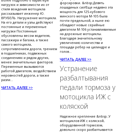
Более подробно о характере
форсировки. &nbsp;Девять
нагрузок и зависимости их от
лошадиных сил!Еще недавно эта
стиля вождения мотоцикла
мощность для 125-кубового
рассказывает инженер Ю.
минского мотора М-105 была
ВРУБЕЛЬ. Нагружение мотоцикла.
почти предельной, а ныне ею
На его детали и узлы действуют
обладают новые серийные
постоянные и переменные
двигатели М-106 устанавливаемые
нагрузки Постоянные
на дорожные мотоциклы.
обусловлены весом водителя,
Благодаря значительному
пассажира и багажа, а также
увеличению количества и
самого мотоцикла,
площади ребер на цилиндре и
сопротивлением дороги, трением
голов...
в подшипниках, подвижных
соединениях и рядом других,
ЧИТАТЬ ДАЛЕЕ >>
менее значительных факторов.
Устранение
Переменные вызываются
работой двигателя, воздействием
неровностей дороги, а также
разбалтывания
разли...
педали тормоза у
ЧИТАТЬ ДАЛЕЕ >>
мотоцикла ИЖ с
коляской
Надежное крепление &nbsp; У
мотоциклов ИЖ с коляской,
оборудованной тормозом,
довольно скоро разбалтывается