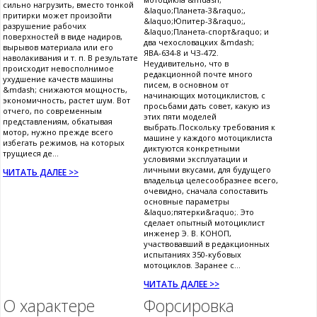
сильно нагрузить, вместо тонкой
&laquo;Планета-3&raquo;,
притирки может произойти
&laquo;Юпитер-3&raquo;,
разрушение рабочих
&laquo;Планета-спорт&raquo; и
поверхностей в виде надиров,
два чехословацких &mdash;
вырывов материала или его
ЯВА-634-8 и ЧЗ-472.
наволакивания и т. п. В результате
Неудивительно, что в
происходит невосполнимое
редакционной почте много
ухудшение качеств машины
писем, в основном от
&mdash; снижаются мощность,
начинающих мотоциклистов, с
экономичность, растет шум. Вот
просьбами дать совет, какую из
отчего, по современным
этих пяти моделей
представлениям, обкатывая
выбрать.Поскольку требования к
мотор, нужно прежде всего
машине у каждого мотоциклиста
избегать режимов, на которых
диктуются конкретными
трущиеся де...
условиями эксплуатации и
личными вкусами, для будущего
ЧИТАТЬ ДАЛЕЕ >>
владельца целесообразнее всего,
очевидно, сначала сопоставить
основные параметры
&laquo;пятерки&raquo;. Это
сделает опытный мотоциклист
инженер Э. В. КОНОП,
участвовавший в редакционных
испытаниях 350-кубовых
мотоциклов. Заранее с...
ЧИТАТЬ ДАЛЕЕ >>
О характере
Форсировка