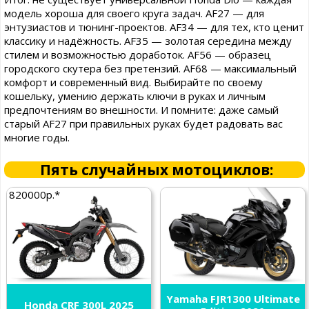
модель хороша для своего круга задач. AF27 — для
энтузиастов и тюнинг-проектов. AF34 — для тех, кто ценит
классику и надёжность. AF35 — золотая середина между
стилем и возможностью доработок. AF56 — образец
городского скутера без претензий. AF68 — максимальный
комфорт и современный вид. Выбирайте по своему
кошельку, умению держать ключи в руках и личным
предпочтениям во внешности. И помните: даже самый
старый AF27 при правильных руках будет радовать вас
многие годы.
Пять случайных мотоциклов:
820000р.*
Yamaha FJR1300 Ultimate
Honda CRF 300L 2025