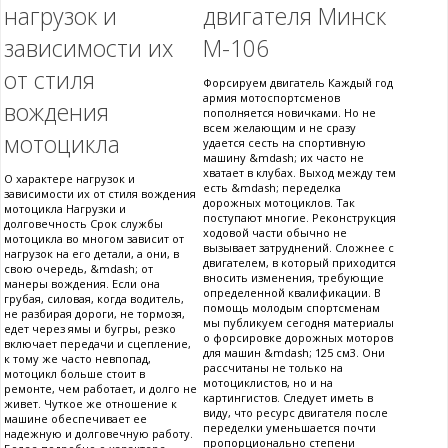
нагрузок и
двигателя Минск
зависимости их
М-106
от стиля
Форсируем двигатель Каждый год
армия мотоспортсменов
вождения
пополняется новичками. Но не
всем желающим и не сразу
мотоцикла
удается сесть на спортивную
машину &mdash; их часто не
хватает в клубах. Выход между тем
О характере нагрузок и
есть &mdash; переделка
зависимости их от стиля вождения
дорожных мотоциклов. Так
мотоцикла Нагрузки и
поступают многие. Реконструкция
долговечность Срок службы
ходовой части обычно не
мотоцикла во многом зависит от
вызывает затруднений. Сложнее с
нагрузок на его детали, а они, в
двигателем, в который приходится
свою очередь, &mdash; от
вносить изменения, требующие
манеры вождения. Если она
определенной квалификации. В
грубая, силовая, когда водитель,
помощь молодым спортсменам
не разбирая дороги, не тормозя,
мы публикуем сегодня материалы
едет через ямы и бугры, резко
о форсировке дорожных моторов
включает передачи и сцепление,
для машин &mdash; 125 см3. Они
к тому же часто невпопад,
рассчитаны не только на
мотоцикл больше стоит в
мотоциклистов, но и на
ремонте, чем работает, и долго не
картингистов. Следует иметь в
живет. Чуткое же отношение к
виду, что ресурс двигателя после
машине обеспечивает ее
переделки уменьшается почти
надежную и долговечную работу.
пропорционально степени