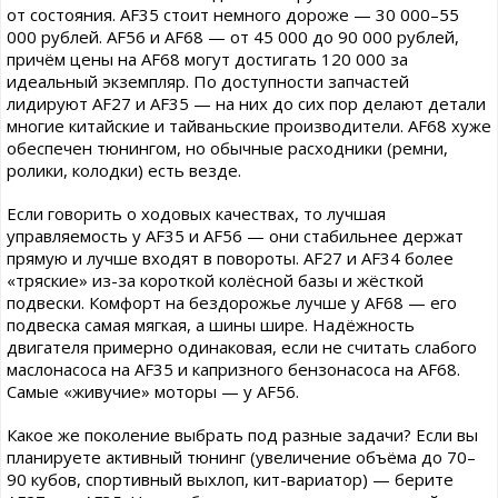
от состояния. AF35 стоит немного дороже — 30 000–55
000 рублей. AF56 и AF68 — от 45 000 до 90 000 рублей,
причём цены на AF68 могут достигать 120 000 за
идеальный экземпляр. По доступности запчастей
лидируют AF27 и AF35 — на них до сих пор делают детали
многие китайские и тайваньские производители. AF68 хуже
обеспечен тюнингом, но обычные расходники (ремни,
ролики, колодки) есть везде.
Если говорить о ходовых качествах, то лучшая
управляемость у AF35 и AF56 — они стабильнее держат
прямую и лучше входят в повороты. AF27 и AF34 более
«тряские» из-за короткой колёсной базы и жёсткой
подвески. Комфорт на бездорожье лучше у AF68 — его
подвеска самая мягкая, а шины шире. Надёжность
двигателя примерно одинаковая, если не считать слабого
маслонасоса на AF35 и капризного бензонасоса на AF68.
Самые «живучие» моторы — у AF56.
Какое же поколение выбрать под разные задачи? Если вы
планируете активный тюнинг (увеличение объёма до 70–
90 кубов, спортивный выхлоп, кит-вариатор) — берите