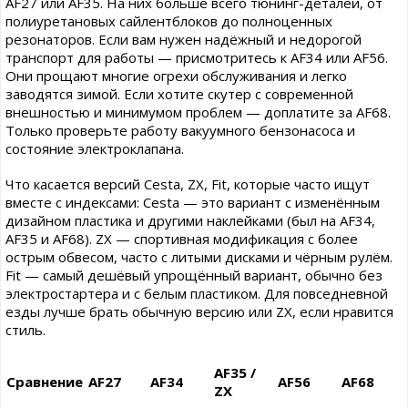
AF27 или AF35. На них больше всего тюнинг-деталей, от
полиуретановых сайлентблоков до полноценных
резонаторов. Если вам нужен надёжный и недорогой
транспорт для работы — присмотритесь к AF34 или AF56.
Они прощают многие огрехи обслуживания и легко
заводятся зимой. Если хотите скутер с современной
внешностью и минимумом проблем — доплатите за AF68.
Только проверьте работу вакуумного бензонасоса и
состояние электроклапана.
Что касается версий Cesta, ZX, Fit, которые часто ищут
вместе с индексами: Cesta — это вариант с изменённым
дизайном пластика и другими наклейками (был на AF34,
AF35 и AF68). ZX — спортивная модификация с более
острым обвесом, часто с литыми дисками и чёрным рулём.
Fit — самый дешёвый упрощённый вариант, обычно без
электростартера и с белым пластиком. Для повседневной
езды лучше брать обычную версию или ZX, если нравится
стиль.
AF35 /
Сравнение
AF27
AF34
AF56
AF68
ZX