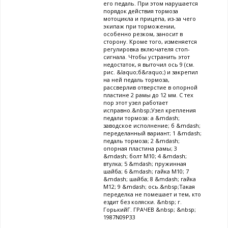
его педаль. При этом нарушается
порядок действия тормоза
мотоцикла и прицепа, из-за чего
экипаж при торможении,
особенно резком, заносит в
сторону. Кроме того, изменяется
регулировка включателя стоп-
сигнала. Чтобы устранить этот
недостаток, я выточил ось 9 (см.
рис. &laquo;б&raquo;) и закрепил
на ней педаль тормоза,
рассверлив отверстие в опорной
пластине 2 рамы до 12 мм. С тех
пор этот узел работает
исправно.&nbsp;Узел крепления
педали тормоза: а &mdash;
заводское исполнение; б &mdash;
переделанный вариант; 1 &mdash;
педаль тормоза; 2 &mdash;
опорная пластина рамы; 3
&mdash; болт М10; 4 &mdash;
втулка; 5 &mdash; пружинная
шайба; 6 &mdash; гайка М10; 7
&mdash; шайба; 8 &mdash; гайка
М12; 9 &mdash; ось.&nbsp;Такая
переделка не помешает и тем, кто
ездит без коляски. &nbsp; г.
ГорькийГ. ГРАЧЕВ &nbsp; &nbsp;
1987N09P33