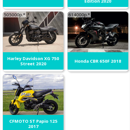
Edition 2020
505000р.*
614000р.*
Harley Davidson XG 750
Honda CBR 650F 2018
Street 2020
CFMOTO ST Papio 125
2017