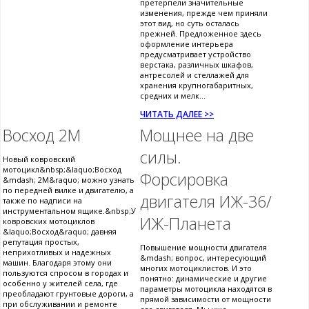
претерпели значительные
изменения, прежде чем приняли
этот вид, но суть осталась
прежней. Предложенное здесь
оформление интерьера
предусматривает устройство
верстака, различных шкафов,
антресолей и стеллажей для
хранения крупногабаритных,
средних и мелк...
ЧИТАТЬ ДАЛЕЕ >>
Восход 2М
Мощнее на две
силы.
Новый ковровский
мотоцикл&nbsp;&laquo;Восход
Форсировка
&mdash; 2М&raquo; можно узнать
по передней вилке и двигателю, а
двигателя ИЖ-36/
также по надписи на
инструментальном ящике.&nbsp;У
ИЖ-Планета
ковровских мотоциклов
&laquo;Восход&raquo; давняя
репутация простых,
Повышение мощности двигателя
неприхотливых и надежных
&mdash; вопрос, интересующий
машин. Благодаря этому они
многих мотоциклистов. И это
пользуются спросом в городах и
понятно: динамические и другие
особенно у жителей села, где
параметры мотоцикла находятся в
преобладают грунтовые дороги, а
прямой зависимости от мощности
при обслуживании и ремонте