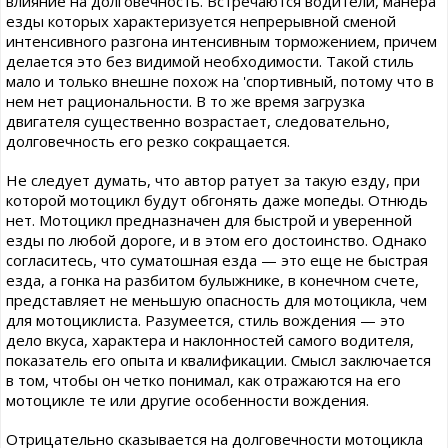
влияние на долговечность. Встречаются водители, манера
езды которых характеризуется непрерывной сменой
интенсивного разгона интенсивным торможением, причем
делается это без видимой необходимости. Такой стиль
мало и только внешне похож на 'спортивный, потому что в
нем нет рациональности. В то же время загрузка
двигателя существенно возрастает, следовательно,
долговечность его резко сокращается.
Не следует думать, что автор ратует за такую езду, при
которой мотоцикл будут обгонять даже мопеды. Отнюдь
нет. Мотоцикл предназначен для быстрой и уверенной
езды по любой дороге, и в этом его достоинство. Однако
согласитесь, что суматошная езда — это еще не быстрая
езда, а гонка на разбитом булыжнике, в конечном счете,
представляет не меньшую опасность для мотоцикла, чем
для мотоциклиста. Разумеется, стиль вождения — это
дело вкуса, характера и наклонностей самого водителя,
показатель его опыта и квалификации. Смысл заключается
в том, чтобы он четко понимал, как отражаются на его
мотоцикле те или другие особенности вождения.
Отрицательно сказывается на долговечности мотоцикла