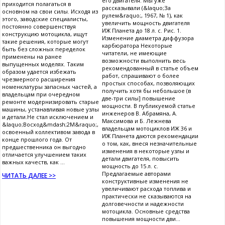
его двигателя. Мы уже
приходится полагаться в
рассказывали (&laquo;За
основном на свои силы. Исходя из
рулем&raquo;, 1967, № 1), как
этого, заводские специалисты,
увеличить мощность двигателя
постоянно совершенствуя
ИЖ Планета до 18 л. с. Рис. 1.
конструкцию мотоцикла, ищут
Изменение диаметра диффузора
такие решения, которые могут
карбюратора Некоторые
быть без сложных переделок
читатели, не имеющие
применены на ранее
возможности выполнить весь
выпущенных моделях. Таким
рекомендованный в статье объем
образом удается избежать
работ, спрашивают о более
чрезмерного расширения
простых способах, позволяющих
номенклатуры запасных частей, а
получить хотя бы небольшое (в
владельцам при очередном
две-три силы] повышение
ремонте модернизировать старые
мощности. В публикуемой статье
машины, устанавливая новые узлы
инженеров В. Абрамяна, А.
и детали.Не стал исключением и
Максимова и Б. Лежнева
&laquo;Восход&mdash;2М&raquo;,
владельцам мотоциклов ИЖ 36 и
освоенный коллективом завода в
ИЖ Планета даются рекомендации
конце прошлого года. От
о том, как, внеся незначительные
предшественника он выгодно
изменения в некоторые узлы и
отличается улучшением таких
детали двигателя, повысить
важных качеств, как ...
мощность до 15 л. с.
Предлагаемые авторами
ЧИТАТЬ ДАЛЕЕ >>
конструктивные изменения не
увеличивают расхода топлива и
практически не сказываются на
долговечности и надежности
мотоцикла. Основные средства
повышения мощности дви...