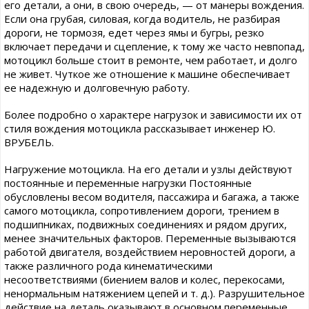
его детали, а они, в свою очередь, — от манеры вождения.
Если она грубая, силовая, когда водитель, не разбирая
дороги, не тормозя, едет через ямы и бугры, резко
включает передачи и сцепление, к тому же часто невпопад,
мотоцикл больше стоит в ремонте, чем работает, и долго
не живет. Чуткое же отношение к машине обеспечивает
ее надежную и долговечную работу.
Более подробно о характере нагрузок и зависимости их от
стиля вождения мотоцикла рассказывает инженер Ю.
ВРУБЕЛЬ.
Нагружение мотоцикла. На его детали и узлы действуют
постоянные и переменные нагрузки Постоянные
обусловлены весом водителя, пассажира и багажа, а также
самого мотоцикла, сопротивлением дороги, трением в
подшипниках, подвижных соединениях и рядом других,
менее значительных факторов. Переменные вызываются
работой двигателя, воздействием неровностей дороги, а
также различного рода кинематическими
несоответствиями (биением валов и колес, перекосами,
ненормальным натяжением цепей и т. д.). Разрушительное
действие на деталь оказывают в основном переменные