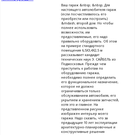
Ваш гараж &nbsp; &nbsp; Для
настоящего автолюбителя гараж
(если посчастливилось его
приобрести или построить)
&mdash; второй дом. Но чтобы
полнее использовать
возможности, им
предоставляемые, его надо
правильно оборудовать. Об этом
на примере стандартного
помещения 6,5X3,4X2,5 м
рассказывает кандидат
технических наук Э. САЙБЕЛЬ из
Подмосковья. Прежде чем
приступить к работам по
оборудованию гаража,
необходимо полнее определить
его функциональное назначение,
которое не должно
ограничиваться только
обслуживанием автомобиля, его
укрытием и хранением запчастей,
хотя это и главное. На
представленном рисунке
изображен интерьер моего
гаража. Надо сказать, что за
предыдущие 10 лет эксплуатации
архитектурно-планировочные и
конструктивные решения