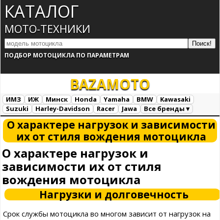
КАТАЛОГ
МОТО-ТЕХНИКИ
ПОДБОР МОТОЦИКЛА ПО ПАРАМЕТРАМ
BAZA
MOTO
ИМЗ
ИЖ
Минск
Honda
Yamaha
BMW
Kawasaki
Suzuki
Harley-Davidson
Racer
Jawa
Все бренды ▾
Все марки
Загрузка...
О характере нагрузок и зависимости
их от стиля вождения мотоцикла
О характере нагрузок и
зависимости их от стиля
вождения мотоцикла
Нагрузки и долговечность
Срок службы мотоцикла во многом зависит от нагрузок на