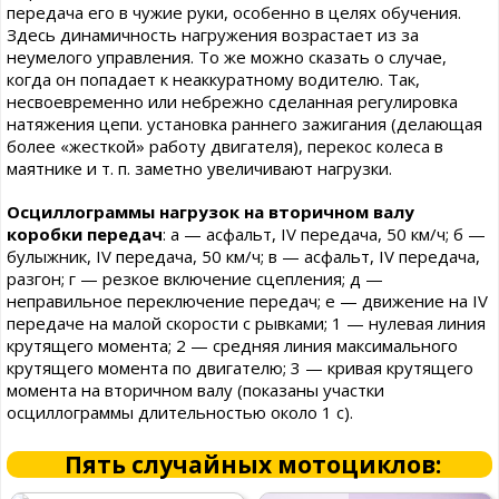
передача его в чужие руки, особенно в целях обучения.
Здесь динамичность нагружения возрастает из за
неумелого управления. То же можно сказать о случае,
когда он попадает к неаккуратному водителю. Так,
несвоевременно или небрежно сделанная регулировка
натяжения цепи. установка раннего зажигания (делающая
более «жесткой» работу двигателя), перекос колеса в
маятнике и т. п. заметно увеличивают нагрузки.
Осциллограммы нагрузок на вторичном валу
коробки передач
: а — асфальт, IV передача, 50 км/ч; б —
булыжник, IV передача, 50 км/ч; в — асфальт, IV передача,
разгон; г — резкое включение сцепления; д —
неправильное переключение передач; е — движение на IV
передаче на малой скорости с рывками; 1 — нулевая линия
крутящего момента; 2 — средняя линия максимального
крутящего момента по двигателю; 3 — кривая крутящего
момента на вторичном валу (показаны участки
осциллограммы длительностью около 1 с).
Пять случайных мотоциклов: