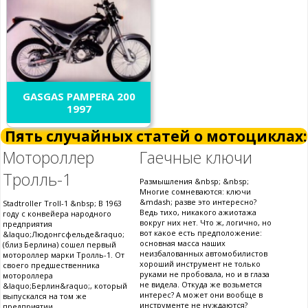
GASGAS PAMPERA 200
1997
Пять случайных статей о мотоциклах:
Мотороллер
Гаечные ключи
Тролль-1
Размышления &nbsp; &nbsp;
Многие сомневаются: ключи
&mdash; разве это интересно?
Stadtroller Troll-1 &nbsp; В 1963
Ведь тихо, никакого ажиотажа
году с конвейера народного
вокруг них нет. Что ж, логично, но
предприятия
вот какое есть предположение:
&laquo;Людонгсфельде&raquo;
основная масса наших
(близ Берлина) сошел первый
неизбалованных автомобилистов
мотороллер марки Тролль-1. От
хороший инструмент не только
своего предшественника
руками не пробовала, но и в глаза
мотороллера
не видела. Откуда же возьмется
&laquo;Берлин&raquo;, который
интерес? А может они вообще в
выпускался на том же
инструменте не нуждаются?
предприятии.