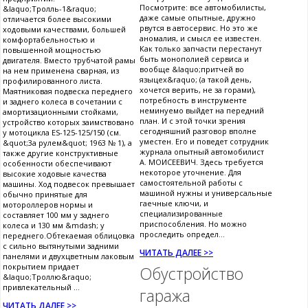
Посмотрите: все автомобилисты,
&laquo;Тролль-1&raquo;
даже самые опытные, дружно
отличается более высокими
рвутся в автосервис. Но это же
ходовыми качествами, большей
аномалия, и смысл ее известен.
комфортабельностью и
Как только запчасти перестанут
повышенной мощностью
быть монополией сервиса и
двигателя. Вместо трубчатой рамы
вообще &laquo;притчей во
на нем применена сварная, из
языцех&raquo; (а такой день,
профилированного листа.
хочется верить, не за горами),
Маятниковая подвеска переднего
потребность в инструменте
и заднего колеса в сочетании с
неминуемо выйдет на передний
амортизационными стойками,
план. И с этой точки зрения
устройство которых заимствовано
сегодняшний разговор вполне
у мотоцикла ES-125-125/150 (см.
уместен. Его и поведет сотрудник
&quot;3а рулем&quot; 1963 № 1), а
журнала опытный автомобилист
также другие конструктивные
А. МОИСЕЕВИЧ. Здесь требуется
особенности обеспечивают
некоторое уточнение. Для
высокие ходовые качества
самостоятельной работы с
машины. Ход подвесок превышает
машиной нужны и универсальные
обычно принятые для
гаечные ключи, и
мотороллеров нормы и
специализированные
составляет 100 мм у заднего
приспособления. Но можно
колеса и 130 мм &mdash; у
проследить определ...
переднего.Обтекаемая облицовка
с сильно вытянутыми задними
ЧИТАТЬ ДАЛЕЕ >>
панелями и двухцветным лаковым
покрытием придает
Обустройство
&laquo;Троллю&raquo;
привлекательный ...
гаража
ЧИТАТЬ ДАЛЕЕ >>