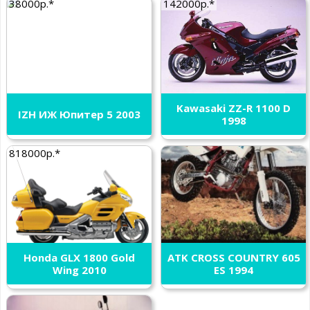
38000р.*
142000р.*
Kawasaki ZZ-R 1100 D
IZH ИЖ Юпитер 5 2003
1998
818000р.*
Honda GLX 1800 Gold
ATK CROSS COUNTRY 605
Wing 2010
ES 1994