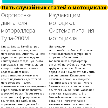
Пять случайных статей о мотоциклах:
Форсировка
Изучающим
двигателя
мотоцикл.
мотороллера
Система питания
Тула-200М
мотоцикла
&nbsp; &nbsp; Такой вопрос
Изучающим
волнует многих владельцев
мотоцикл&nbsp;&nbsp;К системе
мотороллеров. Ответить на него
питания двигателя внутреннего
редакция попросила ведущего
сгорания обычно относят
конструктора завода Тульского
топливный бак, карбюратор,
совнархоза В. Лопухина, статья
впускной патрубок, выпускную
которого публикуется ниже.
трубу и глушитель. В таком
Содержащиеся в ней
порядке мы и будем эти элементы
рекомендации основаны на
рассматривать. Как явствует из
опыте подготовки двигателей
названия, в баке на мотоцикле
мотороллеров Т-200М,
хранится запас топлива: чистого
испытывавшихся в многодневных
бензина для четырехтактного
соревнованиях на первенство
двигателя или бензино-масля-ной
заводской марки. Перед тем как
смеси для двухтактного. Это
приступить к форсированию
&mdash; основное назначение
двигателя, его разбирают,
бака. Но он является также
определяют износ деталей и
важным элементом эстетического
заменяют наиболее изношенные.
оформления. Его форма, размеры