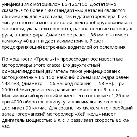
унификация с мотоциклом Е5-125/150. Достаточно
сказать, что более 180 стандартных деталей являются
общими как для мотоцикла, так и для мотороллера. К их
числу относится много деталей электрооборудования и. в
частности, указатели поворота, расположенные на концах
руля, а также фара. Диаметр ее равен 136 мм, она имеет
лампочку 40 ватт и дает асимметричный свет,
предохраняющий встречных водителей от ослепления.
По мощности «Тролль-1» превосходит все известные
мотороллеры этого класса. Его двухтактный
одноцилиндровый двигатель также унифицирован с
мотоциклетным Е5-150. Рабочий объем цилиндра равен
143 см3, (диаметр — 56 мм. ход поршня — 58 мм). При
5500 об/мин двигатель развивает мощность 9.5 л. с.
Максимальный крутящий момент его составляет 1,25 кгм
при 4000 оборотов в минуту, а максимальная скорость
достигает 90 км/час. Для сравнения скажем. что новейший
западногерманский мотороллер «Хейнкель» имеет
двигатель мощностью 9 л. с. и развивает скорость 85 км/
час.