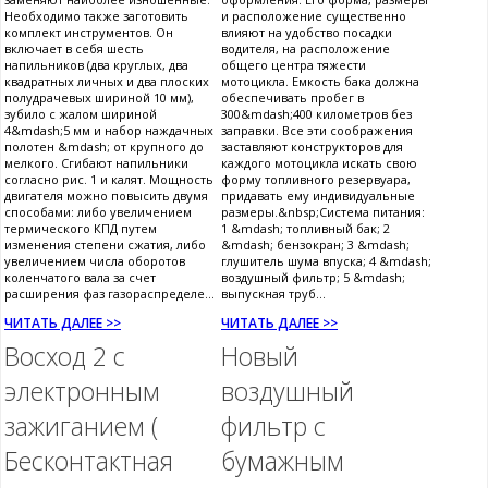
Необходимо также заготовить
и расположение существенно
комплект инструментов. Он
влияют на удобство посадки
включает в себя шесть
водителя, на расположение
напильников (два круглых, два
общего центра тяжести
квадратных личных и два плоских
мотоцикла. Емкость бака должна
полудрачевых шириной 10 мм),
обеспечивать пробег в
зубило с жалом шириной
300&mdash;400 километров без
4&mdash;5 мм и набор наждачных
заправки. Все эти соображения
полотен &mdash; от крупного до
заставляют конструкторов для
мелкого. Сгибают напильники
каждого мотоцикла искать свою
согласно рис. 1 и калят. Мощность
форму топливного резервуара,
двигателя можно повысить двумя
придавать ему индивидуальные
способами: либо увеличением
размеры.&nbsp;Система питания:
термического КПД путем
1 &mdash; топливный бак; 2
изменения степени сжатия, либо
&mdash; бензокран; 3 &mdash;
увеличением числа оборотов
глушитель шума впуска; 4 &mdash;
коленчатого вала за счет
воздушный фильтр; 5 &mdash;
расширения фаз газораспределе...
выпускная труб...
ЧИТАТЬ ДАЛЕЕ >>
ЧИТАТЬ ДАЛЕЕ >>
Восход 2 с
Новый
электронным
воздушный
зажиганием (
фильтр с
Бесконтактная
бумажным