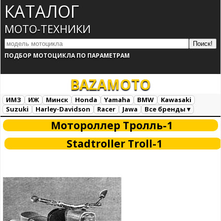
КАТАЛОГ
МОТО-ТЕХНИКИ
ПОДБОР МОТОЦИКЛА ПО ПАРАМЕТРАМ
BAZA
MOTO
ИМЗ
ИЖ
Минск
Honda
Yamaha
BMW
Kawasaki
Suzuki
Harley-Davidson
Racer
Jawa
Все бренды ▾
Все марки
Загрузка...
Мотороллер Тролль-1
Stadtroller Troll-1