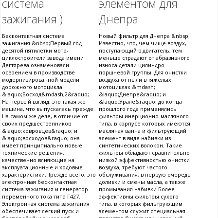
система
элементом для
зажигания )
Днепра
Бесконтактная система
Новый фильтр для Днепра &nbsp;
зажигания.&nbsp;Первый год
Известно, что, чем чище воздух,
десятой пятилетки мото-
поступающий в двигатель, тем
циклостроители завода имени
меньше страдают от абразивного
Дегтярева ознаменовали
износа детали цилиндро-
освоением в производстве
поршневой группы. Для очистки
модернизированной модели
воздуха от пыли в тяжелых
дорожного мотоцикла
мотоциклах &mdash;
&laquo;Восход&mdash;2&raquo;.
&laquo;Днепре&raquo; и
На первый взгляд, это такая же
&laquo;Урале&raquo; до конца
машина, что выпускалась прежде.
прошлого года применялись
На самом же деле, в отличие от
фильтры инерционно-масляного
своих предшественников
типа, в корпусе которых имеются
&laquo;ковровцев&raquo; и
масляная ванна и фильтрующий
&laquo;восходов&raquo; она
элемент в виде набивки из
имеет принципиально новые
синтетических волокон. Такие
технические решения,
фильтры обладают сравнительно
качественно влияющие на
низкой эффективностью очистки
эксплуатационные и ходовые
воздуха, требуют частого
характеристики.Прежде всего, это
обслуживания, в первую очередь
электронная бесконтактная
доливки и смены масла, а также
система зажигания и генератор
промывания набивки.Более
переменного тока типа Г427.
эффективны фильтры сухого
Электронная система зажигания
типа, в которых фильтрующим
обеспечивает легкий пуск и
элементом служит специальная