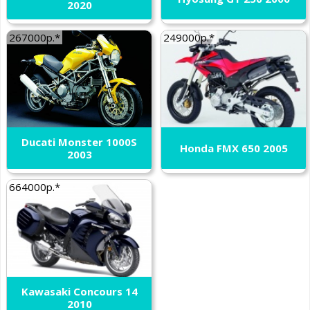
2020
267000р.*
249000р.*
Ducati Monster 1000S
Honda FMX 650 2005
2003
664000р.*
Kawasaki Concours 14
2010