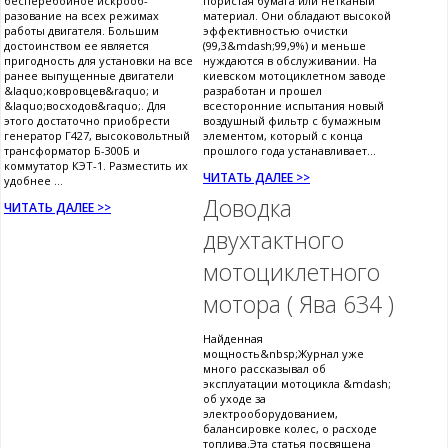
бесперебойное искрооб-
пористая бумага или нетканый
разование на всех режимах
материал. Они обладают высокой
работы двигателя. Большим
эффективностью очистки
достоинством ее является
(99,3&mdash;99,9%) и меньше
пригодность для установки на все
нуждаются в обслуживании. На
ранее выпущенные двигатели
киевском мотоциклетном заводе
&laquo;ковровцев&raquo; и
разработан и прошел
&laquo;восходов&raquo;. Для
всесторонние испытания новый
этого достаточно приобрести
воздушный фильтр с бумажным
генератор Г427, высоковольтный
элементом, который с конца
трансформатор Б-300Б и
прошлого года устанавливает...
коммутатор КЭТ-1. Разместить их
ЧИТАТЬ ДАЛЕЕ >>
удобнее ...
Доводка
ЧИТАТЬ ДАЛЕЕ >>
двухтактного
мотоциклетного
мотора ( Ява 634 )
Найденная
мощность&nbsp;Журнал уже
много рассказывал об
эксплуатации мотоцикла &mdash;
об уходе за
электрооборудованием,
балансировке колес, о расходе
топлива.Эта статья посвящена