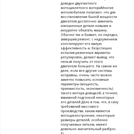
доводке двухтактного
мотоциклетного мотораМногие
мотолюбители полагают, что для
восстановления былой мощности
двигателя достаточно заменить
изношенные детали новыми и
аккуратно обкатать машину.
Обычно так и бывает, но нередко,
завершив ремонт, с недоумением
констатируют его малую
эффективность и, безуспешно
испытав различные варианты
регулировок, делают вывод, что
нельзя получить от этого
двигателя большего. На самом же
деле, если все другие системы
исправны, очень часто можно
заметно повысить основные
параметры (мощность,
приемистость, экономичность)
такого мотора доводкой, а точнее,
взаимной подгонкой некоторых
его деталей.Дело в том, что, в силу
требований массового
производства, каким является
мотоциклостроение, некоторые
размеры деталей, особенно
получаемых литьем, имеют
довольно значительный разброс.
Ес...