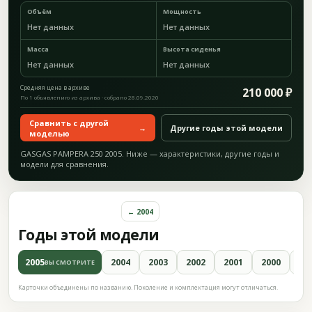
Объём
Мощность
Нет данных
Нет данных
Масса
Высота сиденья
Нет данных
Нет данных
Средняя цена в архиве
210 000 ₽
По 1 объявлению из архива · собрано 28.09.2020
Сравнить с другой
→
Другие годы этой модели
моделью
GASGAS PAMPERA 250 2005. Ниже — характеристики, другие годы и
модели для сравнения.
← 2004
Годы этой модели
2005
2004
2003
2002
2001
2000
19
ВЫ СМОТРИТЕ
Карточки объединены по названию. Поколение и комплектация могут отличаться.