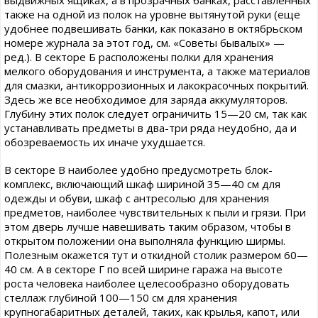
выдвижных ящиках, а в прозрачных банках, расставленных
также на одной из полок на уровне вытянутой руки (еще
удобнее подвешивать банки, как показано в октябрьском
номере журнала за этот год, см. «Советы бывалых» —
ред.). В секторе Б расположены полки для хранения
мелкого оборудования и инструмента, а также материалов
для смазки, антикоррозионных и лакокрасочных покрытий.
Здесь же все необходимое для заряда аккумуляторов.
Глубину этих полок следует ограничить 15—20 см, так как
устанавливать предметы в два-три ряда неудобно, да и
обозреваемость их иначе ухудшается.
В секторе В наиболее удобно предусмотреть блок-
комплекс, включающий шкаф шириной 35—40 см для
одежды и обуви, шкаф с антресолью для хранения
предметов, наиболее чувствительных к пыли и грязи. При
этом дверь лучше навешивать таким образом, чтобы в
открытом положении она выполняла функцию ширмы.
Полезным окажется тут и откидной столик размером 60—
40 см. А в секторе Г по всей ширине гаража на высоте
роста человека наиболее целесообразно оборудовать
стеллаж глубиной 100—150 см для хранения
крупногабаритных деталей, таких, как крылья, капот, или