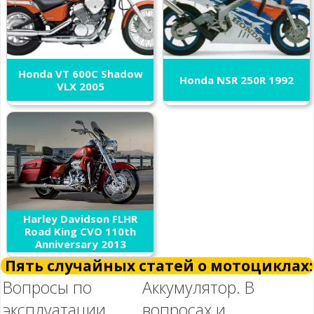
Honda VT 600C Shadow
Honda NSR 250R 1992
VLX 2005
Harley Davidson FLHR
Road King CVO 110th
Anniversary 2013
Пять случайных статей о мотоциклах:
Вопросы по
Аккумулятор. В
эксплуатации
вопросах и