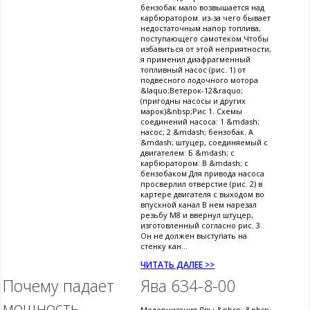
бензобак мало возвышается над
карбюратором. из-за чего бывает
недостаточным напор топлива,
поступающего самотеком.Чтобы
избавиться от этой неприятности,
я применил диафрагменный
топливный насос (рис. 1) от
подвесного лодочного мотора
&laquo;Ветерок-12&raquo;
(пригодны насосы и других
марок)&nbsp;Рис 1. Схемы
соединений насоса: 1 &mdash;
насос; 2 &mdash; бензобак. А
&mdash; штуцер, соединяемый с
двигателем: Б &mdash; с
карбюратором: В &mdash; с
бензобаком.Для привода насоса
просверлил отверстие (рис. 2) в
картере двигателя с выходом во
впускной канал В нем нарезал
резьбу М8 и ввернул штуцер,
изготовленный согласно рис. 3.
Он не должен выступать на
стенку кан...
ЧИТАТЬ ДАЛЕЕ >>
Почему падает
Ява 634-8-00
мощность
Модернизация Явы &nbsp; &nbsp;