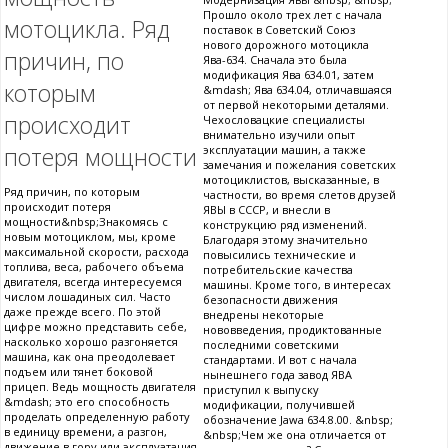
Прошло около трех лет с начала
мотоцикла. Ряд
поставок в Советский Союз
нового дорожного мотоцикла
причин, по
Ява-634. Сначала это была
модификация Ява 634.01, затем
которым
&mdash; Ява 634.04, отличавшаяся
от первой некоторыми деталями.
происходит
Чехословацкие специалисты
внимательно изучили опыт
потеря мощности
эксплуатации машин, а также
замечания и пожелания советских
мотоциклистов, высказанные, в
Ряд причин, по которым
частности, во время слетов друзей
происходит потеря
ЯВЫ в СССР, и внесли в
мощности&nbsp;Знакомясь с
конструкцию ряд изменений.
новым мотоциклом, мы, кроме
Благодаря этому значительно
максимальной скорости, расхода
повысились технические и
топлива, веса, рабочего объема
потребительские качества
двигателя, всегда интересуемся
машины. Кроме того, в интересах
числом лошадиных сил. Часто
безопасности движения
даже прежде всего. По этой
внедрены некоторые
цифре можно представить себе,
нововведения, продиктованные
насколько хорошо разгоняется
последними советскими
машина, как она преодолевает
стандартами. И вот с начала
подъем или тянет боковой
нынешнего года завод ЯВА
прицеп. Ведь мощность двигателя
приступил к выпуску
&mdash; это его способность
модификации, получившей
проделать определенную работу
обозначение Jawa 634.8.00. &nbsp;
в единицу времени, а разгон,
&nbsp;Чем же она отличается от
движение в гору или эксплуатация