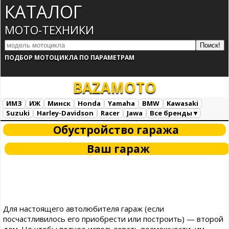
КАТАЛОГ
МОТО-ТЕХНИКИ
ПОДБОР МОТОЦИКЛА ПО ПАРАМЕТРАМ
BAZA
MOTO
ИМЗ
ИЖ
Минск
Honda
Yamaha
BMW
Kawasaki
Suzuki
Harley-Davidson
Racer
Jawa
Все бренды ▾
Все марки
Загрузка...
Обустройство гаража
Ваш гараж
Для настоящего автолюбителя гараж (если
посчастливилось его приобрести или построить) — второй