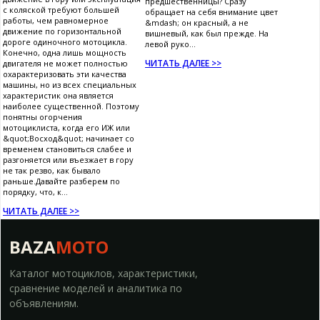
предшественницы? Сразу
с коляской требуют большей
обращает на себя внимание цвет
работы, чем равномерное
&mdash; он красный, а не
движение по горизонтальной
вишневый, как был прежде. На
дороге одиночного мотоцикла.
левой руко...
Конечно, одна лишь мощность
ЧИТАТЬ ДАЛЕЕ >>
двигателя не может полностью
охарактеризовать эти качества
машины, но из всех специальных
характеристик она является
наиболее существенной. Поэтому
понятны огорчения
мотоциклиста, когда его ИЖ или
&quot;Восход&quot; начинает со
временем становиться слабее и
разгоняется или въезжает в гору
не так резво, как бывало
раньше.Давайте разберем по
порядку, что, к...
ЧИТАТЬ ДАЛЕЕ >>
BAZA
MOTO
Каталог мотоциклов, характеристики,
сравнение моделей и аналитика по
объявлениям.