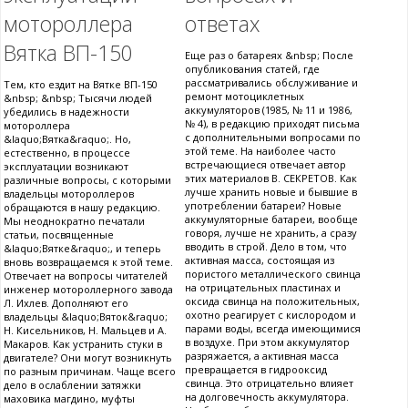
мотороллера
ответах
Вятка ВП-150
Еще раз о батареях &nbsp; После
опубликования статей, где
рассматривались обслуживание и
Тем, кто ездит на Вятке ВП-150
ремонт мотоциклетных
&nbsp; &nbsp; Тысячи людей
аккумуляторов (1985, № 11 и 1986,
убедились в надежности
№ 4), в редакцию приходят письма
мотороллера
с дополнительными вопросами по
&laquo;Вятка&raquo;. Но,
этой теме. На наиболее часто
естественно, в процессе
встречающиеся отвечает автор
эксплуатации возникают
этих материалов В. СЕКРЕТОВ. Как
различные вопросы, с которыми
лучше хранить новые и бывшие в
владельцы мотороллеров
употреблении батареи? Новые
обращаются в нашу редакцию.
аккумуляторные батареи, вообще
Мы неоднократно печатали
говоря, лучше не хранить, а сразу
статьи, посвященные
вводить в строй. Дело в том, что
&laquo;Вятке&raquo;, и теперь
активная масса, состоящая из
вновь возвращаемся к этой теме.
пористого металлического свинца
Отвечает на вопросы читателей
на отрицательных пластинах и
инженер мотороллерного завода
оксида свинца на положительных,
Л. Ихлев. Дополняют его
охотно реагирует с кислородом и
владельцы &laquo;Вяток&raquo;
парами воды, всегда имеющимися
Н. Кисельников, Н. Мальцев и А.
в воздухе. При этом аккумулятор
Макаров. Как устранить стуки в
разряжается, а активная масса
двигателе? Они могут возникнуть
превращается в гидрооксид
по разным причинам. Чаще всего
свинца. Это отрицательно влияет
дело в ослаблении затяжки
на долговечность аккумулятора.
маховика магдино, муфты