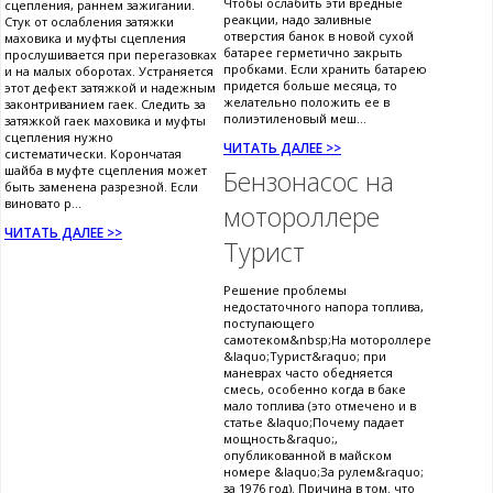
Чтобы ослабить эти вредные
сцепления, раннем зажигании.
реакции, надо заливные
Стук от ослабления затяжки
отверстия банок в новой сухой
маховика и муфты сцепления
батарее герметично закрыть
прослушивается при перегазовках
пробками. Если хранить батарею
и на малых оборотах. Устраняется
придется больше месяца, то
этот дефект затяжкой и надежным
желательно положить ее в
законтриванием гаек. Следить за
полиэтиленовый меш...
затяжкой гаек маховика и муфты
сцепления нужно
ЧИТАТЬ ДАЛЕЕ >>
систематически. Корончатая
шайба в муфте сцепления может
Бензонасос на
быть заменена разрезной. Если
виновато р...
мотороллере
ЧИТАТЬ ДАЛЕЕ >>
Турист
Решение проблемы
недостаточного напора топлива,
поступающего
самотеком&nbsp;На мотороллере
&laquo;Турист&raquo; при
маневрах часто обедняется
смесь, особенно когда в баке
мало топлива (это отмечено и в
статье &laquo;Почему падает
мощность&raquo;,
опубликованной в майском
номере &laquo;За рулем&raquo;
за 1976 год). Причина в том. что