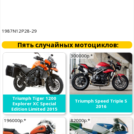
1987N12P28-29
Пять случайных мотоциклов:
300000р.*
Triumph Tiger 1200
Triumph Speed Triple S
Explorer XC Special
2016
Edition Limited 2015
196000р.*
82000р.*