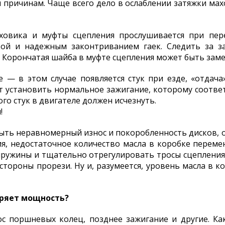
 причинам. Чаще всего дело в ослаблении затяжки мах
аховика и муфты сцепления прослушивается при пере
жкой и надежным законтриванием гаек. Следить за з
. Корончатая шайба в муфте сцепления может быть заме
 — в этом случае появляется стук при езде, «отдача
ет установить нормальное зажигание, которому соотве
го стук в двигателе должен исчезнуть.
!
ыть неравномерный износ и покоробленность дисков, 
, недостаточное количество масла в коробке перемен
пружины и тщательно отрегулировать тросы сцеплени
 стороны прорези. Ну и, разумеется, уровень масла в 
еряет мощность?
 поршневых колец, позднее зажигание и другие. Как