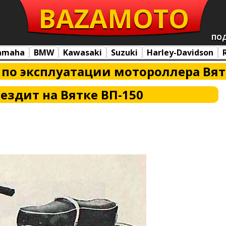
BAZA
MOTO
ПО
amaha
BMW
Kawasaki
Suzuki
Harley-Davidson
 по эксплуатации мотороллера Вят
 ездит на Вятке ВП-150