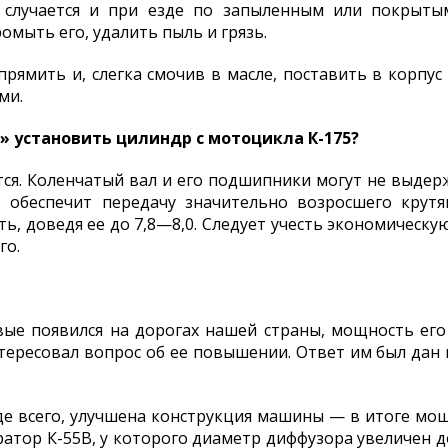
 случается и при езде по запыленным или покрыты
омыть его, удалить пыль и грязь.
прямить и, слегка смочив в масле, поставить в корпус
ми.
» установить цилиндр с мотоцикла К-175?
ся. Коленчатый вал и его подшипники могут не выдер
е обеспечит передачу значительно возросшего крут
ть, доведя ее до 7,8—8,0. Следует учесть экономичес
го.
ые появился на дорогах нашей страны, мощность его дв
тересовал вопрос об ее повышении. Ответ им был дан в
е всего, улучшена конструкция машины — в итоге мощн
атор К-55В, у которого диаметр диффузора увеличен до