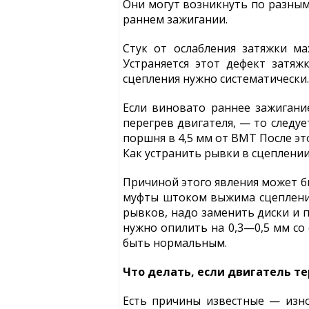
Они могут возникнуть по разным
раннем зажигании.
Стук от ослабления затяжки м
Устраняется этот дефект затя
сцепления нужно систематически
Если виновато раннее зажигание
перегрев двигателя, — то следу
поршня в 4,5 мм от ВМТ После это
Как устранить рывки в сцеплении
Причиной этого явления может б
муфты штоком выжима сцепления
рывков, надо заменить диски и 
нужно опилить на 0,3—0,5 мм со
быть нормальным.
Что делать, если двигатель т
Есть причины известные — износ