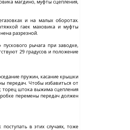
овика магдино, муфты сцепления,
газовках и на малых оборотах.
атяжкой гаек маховика и муфты
нена разрезной.
» пускового рычага при заводке,
тствуют 29 градусов и положение
оседание пружин, касание крышки
ы передач. Чтобы избавиться от
я; торец штока выжима сцепления
коробке перемены передач должен
 поступать в этих случаях, тоже