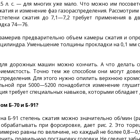
,5 л. с. — для многих уже мало. Что можно им посовет
атия и изменение фаз газораспределения. Рассмотрим 
 степени сжатия до 7,1—7,2 требует применения в д
ядка 74—76.
 замерив предварительно объем камеры сжатия и опре
 цилиндра. Уменьшение толщины прокладки на 0,1 мм 
 для дорожных машин можно кончить. А что делать с
риемистость. Точно тем же способом они могут довес
аспределения. Для этого нужно опилить верхнюю кромку
ьной при 5000—5200 понадобится изменение глушите
ация требует специальных навыков, которыми обладает 
м Б-70 и Б-91?
на Б-91 степень сжатия можно значительно об/мин (рис
 обрабатывать при форсировке, дает рис. 2. Это торе
мерно равны по величине, но каждый не более 0,8—0,9
ечить правильную постановку головки. Не следует забы