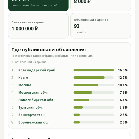
8 000 ₽
по архивным объявлениям с ценой
Объявлений в архиве
Самая высокая цена
93
1 000 000 ₽
с ценой: 91
Где публиковали объявления
Распределение ранее собранных объявлений по регионам.
79 объявлений из архива
1
Краснодарский край
16,5%
2
Крым
12,7%
3
Москва
10,1%
4
Московская обл.
7,6%
5
Новосибирская обл.
6,3%
6
Тульская обл.
3,8%
7
Башкортостан
2,5%
8
Воронежская обл.
2,5%