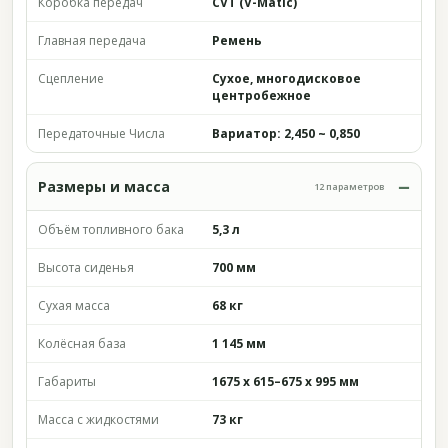
Коробка передач
CVT (V-Matic)
Главная передача
Ремень
Сцепление
Сухое, многодисковое
центробежное
Передаточные Числа
Вариатор: 2,450 ~ 0,850
Размеры и масса
12 параметров
Объём топливного бака
5,3 л
Высота сиденья
700 мм
Сухая масса
68 кг
Колёсная база
1 145 мм
Габариты
1675 x 615–675 x 995 мм
Масса с жидкостями
73 кг