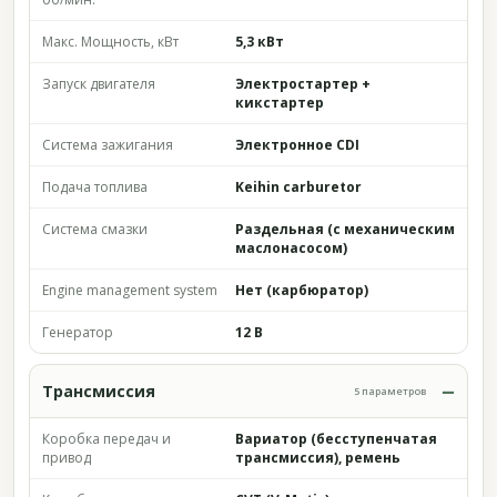
Макс. Мощность, кВт
5,3 кВт
Запуск двигателя
Электростартер +
кикстартер
Система зажигания
Электронное CDI
Подача топлива
Keihin carburetor
Система смазки
Раздельная (с механическим
маслонасосом)
Engine management system
Нет (карбюратор)
Генератор
12 В
Трансмиссия
5 параметров
Коробка передач и
Вариатор (бесступенчатая
привод
трансмиссия), ремень