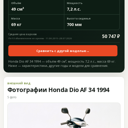
Объём
Мощность
49 см³
7,2 л.с.
Масса
Высота сиденья
69 кг
700 мм
Средняя цена в архиве
50 747 ₽
По 93 объявлениям из архива · 11.06.2019–28.07.2026
Сравнить с другой моделью
→
Honda Dio AF 34 1994 — объём 49 см³, мощность 7,2 л.с., масса 69 кг.
Ниже — характеристики, другие годы и модели для сравнения.
ВНЕШНИЙ ВИД
Фотографии Honda Dio AF 34 1994
5 фото