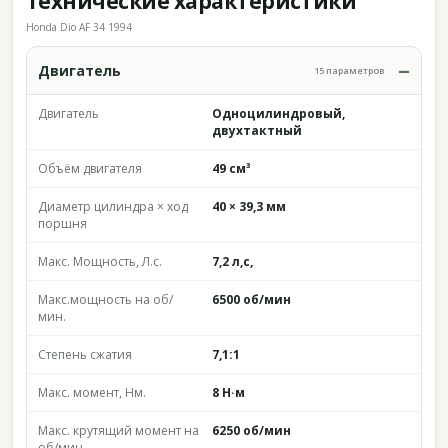
Технические характеристики
Honda Dio AF 34 1994
Двигатель
15 параметров
Двигатель
Одноцилиндровый,
двухтактный
Объём двигателя
49 см³
Диаметр цилиндра × ход
40 × 39,3 мм
поршня
Макс. Мощность, Л.с.
7,2 л,с,
Макс.мощность на об/
6500 об/мин
мин.
Степень сжатия
7,1:1
Макс. момент, Нм.
8 Н·м
Макс. крутящий момент на
6250 об/мин
об/мин.