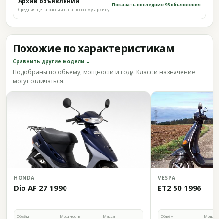
Архив объявлений
Показать последние 93 объявления
Средняя цена рассчитана по всему архиву
Похожие по характеристикам
Сравнить другие модели →
Подобраны по объёму, мощности и году. Класс и назначение
могут отличаться.
HONDA
VESPA
Dio AF 27 1990
ET2 50 1996
Объём
Мощность
Масса
Объём
Мощно