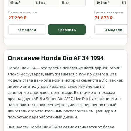
49 см³
6,8 л.с.
63 кг
49,3 см³
5,1 л.
Средняя цена в архиве
Средняя цена в архиве
27 299 ₽
71 873 ₽
О модели
Сравнить
О модели
Описание Honda Dio AF 34 1994
Honda Dio AF34 — это третье поколение легендарной серии
японских скутеров, выпускавшееся с 1994 по 2004 год. Эта
модель стала важной вехой в истории семейства Dio, так как
именно она получила кардинальные изменения по
сравнению с предшественниками. В отличие от похожих
друг на друга AF18 и Super Dio AF27, Live Dio (так официально
называлось это поколение) получила совершенно новый
двигатель с горизонтальным расположением цилиндра и
полностью переработанный дизайн.
Внешность Honda Dio AF34 заметно отличается от более