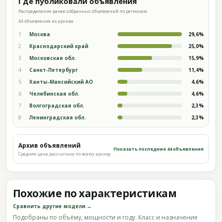
Где публиковали объявления
Распределение ранее собранных объявлений по регионам.
44 объявления из архива
1
Москва
29,6%
2
Краснодарский край
25,0%
3
Московская обл.
15,9%
4
Санкт-Петербург
11,4%
5
Ханты-Мансийский АО
4,6%
6
Челябинская обл.
4,6%
7
Волгоградская обл.
2,3%
8
Ленинградская обл.
2,3%
Архив объявлений
Показать последние 44 объявления
Средняя цена рассчитана по всему архиву
Похожие по характеристикам
Сравнить другие модели →
Подобраны по объёму, мощности и году. Класс и назначение