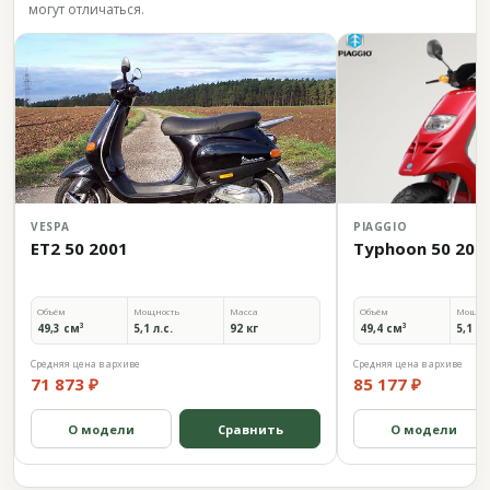
могут отличаться.
VESPA
PIAGGIO
ET2 50 2001
Typhoon 50 200
Объём
Мощность
Масса
Объём
Мощно
49,3 см³
5,1 л.с.
92 кг
49,4 см³
5,1 л.
Средняя цена в архиве
Средняя цена в архиве
71 873 ₽
85 177 ₽
О модели
Сравнить
О модели