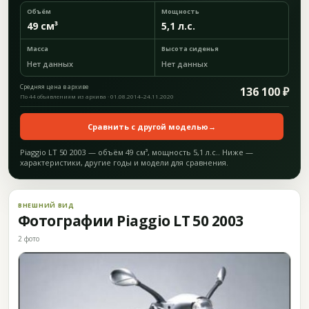
Объём
Мощность
49 см³
5,1 л.с.
Масса
Высота сиденья
Нет данных
Нет данных
Средняя цена в архиве
136 100 ₽
По 44 объявлениям из архива · 01.08.2014–24.11.2020
Сравнить с другой моделью
→
Piaggio LT 50 2003 — объём 49 см³, мощность 5,1 л.с.. Ниже —
характеристики, другие годы и модели для сравнения.
ВНЕШНИЙ ВИД
Фотографии Piaggio LT 50 2003
2 фото