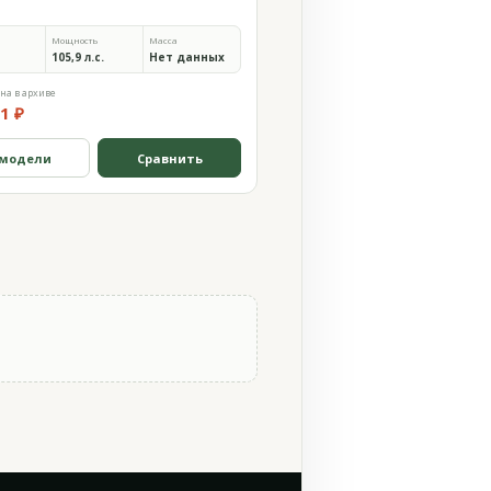
Мощность
Масса
105,9 л.с.
Нет данных
на в архиве
1 ₽
 модели
Сравнить