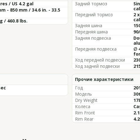
tres / US 4.2 gal
Задний тормоз
Si
cal
m - 850 mm / 34.6 in. - 33.5
Передний тормоз
2 
cal
g / 460.8 lbs.
Задняя шина
150
Передняя шина
90/
Задняя подвеска
Do
al
Передняя подвеска
∅ 
fo
Ход передней подвески
230
Ход задней подвески
215
Прочие характеристики
sec
Год
20
Модель
30
Dry Weight
178
Колёса
Ca
Rim Front
2.1
Rim Rear
4.2