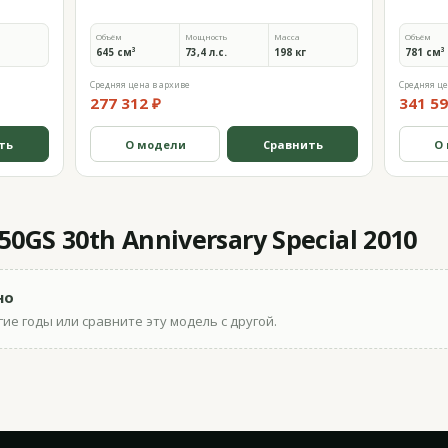
Объём
Мощность
Масса
Объём
645 см³
73,4 л.с.
198 кг
781 см³
Средняя цена в архиве
Средняя це
277 312 ₽
341 59
ть
О модели
Сравнить
О
GS 30th Anniversary Special 2010
но
ие годы или сравните эту модель с другой.