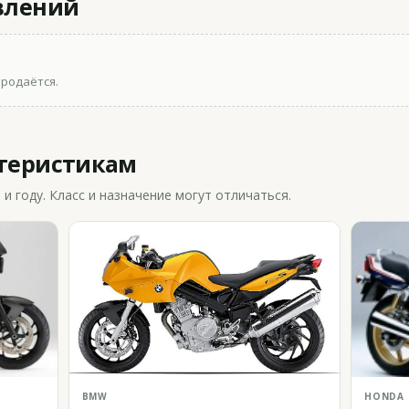
влений
продаётся.
ктеристикам
 году. Класс и назначение могут отличаться.
BMW
HONDA