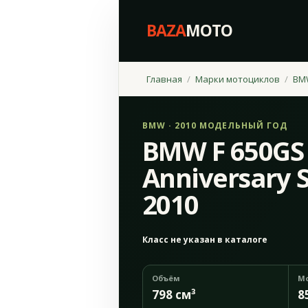
BAZA
MOTO
Главная
Марки мотоциклов
BM
BMW · 2010 МОДЕЛЬНЫЙ ГОД
BMW F 650GS
Anniversary S
2010
Класс не указан в каталоге
Объём
М
798 см³
8