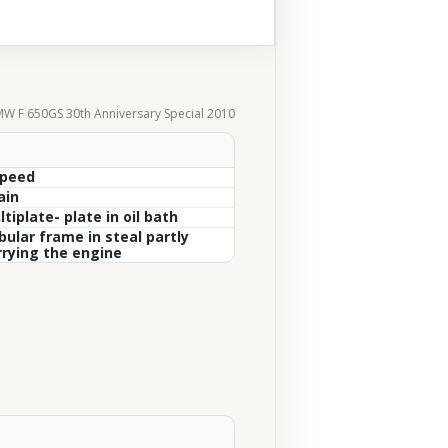
W F 650GS 30th Anniversary Special 2010
Speed
ain
tiplate- plate in oil bath
bular frame in steal partly
rrying the engine