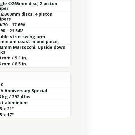
ngle ∅265mm disc, 2 piston
iper
x ∅300mm discs, 4 piston
ipers
/70 - 17 69V
90 - 21 54V
uble strut swing arm
uminium coast in one piece,
43mm Marzocchi. Upside down
rks
 mm / 9.1 in.
 mm / 8.5 in.
10
th Anniversary Special
 kg / 392.4 lbs.
st aluminium
5 x 21"
5 x 17"