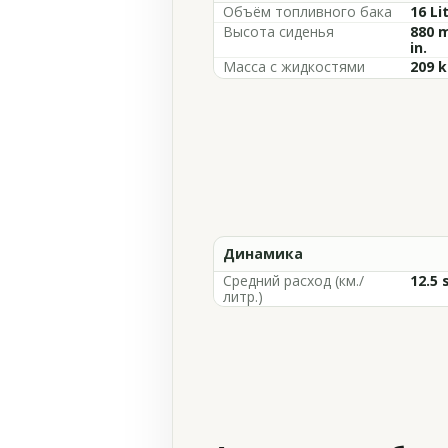
Объём топливного бака
16 Li
Высота сиденья
880 m
in.
Масса с жидкостями
209 k
Динамика
Средний расход (км./
12.5 
литр.)