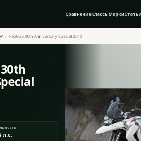
Сравнение
Классы
Марки
Стать
W
F 650GS 30th Anniversary Special 2010
 30th
pecial
ощность
5 л.с.