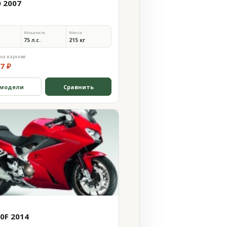
0 2007
Мощность
Масса
75 л.с.
215 кг
на в архиве
7 ₽
 модели
Сравнить
00F 2014