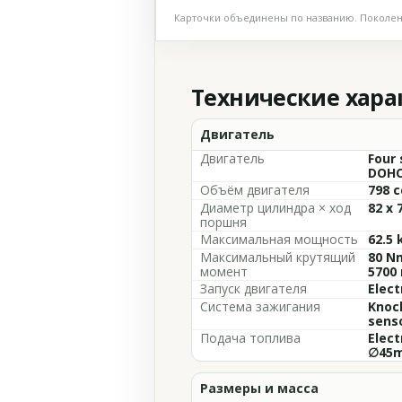
Карточки объединены по названию. Поколени
Технические хар
Двигатель
Двигатель
Four 
DOHC,
Объём двигателя
798 cc
Диаметр цилиндра × ход
82 x 
поршня
Максимальная мощность
62.5 
Максимальный крутящий
80 Nm
момент
5700
Запуск двигателя
Elect
Система зажигания
Knoc
senso
Подача топлива
Elect
∅45m
Размеры и масса