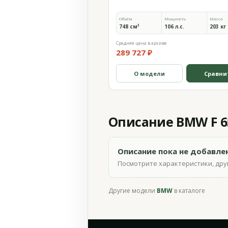
Объём
Мощность
Масса
748 см³
106 л.с.
203 кг
Средняя цена в архиве
289 727 ₽
О модели
Сравни
Описание BMW F 650
Описание пока не добавле
Посмотрите характеристики, друг
Другие модели
BMW
в каталоге