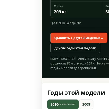
Масса
Вы
209 кг
8
Средняя цена в архиве
Сравнить с другой моделью
→
Другие годы этой модели
BMW F 650GS 30th Anniversary Special 
мощность 85 л.с., масса 209 кг. Ниже
годы и модели для сравнения.
Годы этой модели
2010
2008
ВЫ СМОТРИТЕ