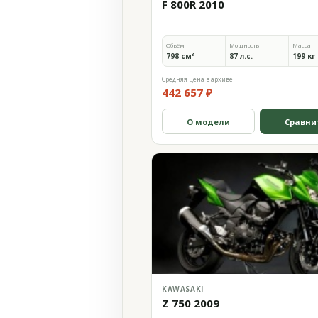
F 800R 2010
Объём
Мощность
Масса
798 см³
87 л.с.
199 кг
Средняя цена в архиве
442 657 ₽
О модели
Сравни
KAWASAKI
Z 750 2009