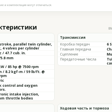
е и комплектация могут отличаться.
актеристики
BM
Трансмиссия
stroke, parallel twin cylinder,
Коробка передач
6 
 4 valves per cylinder
Главная передача
Ch
 / 47.7 cub. in.
Сцепление
Mul
75.8 mm
Передаточные Числа
Tu
ca
kW / 85 hp @ 7500 rpm
 / 8.2 kgf-m / 59 lb/ft. @
 rpm
ric
k control and oxygen
rs.
ronic intake injection,
m throttle bodies
Ходовая часть и тормоза