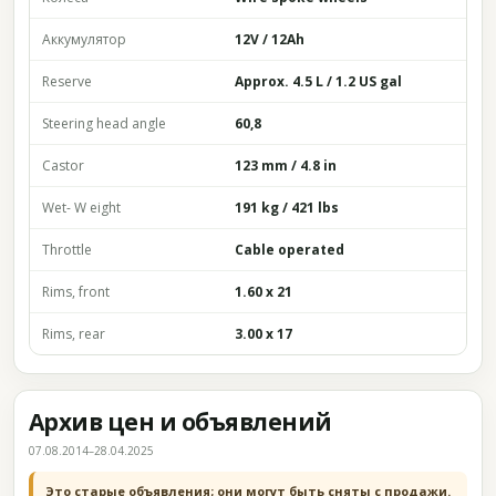
Аккумулятор
12V / 12Ah
Reserve
Approx. 4.5 L / 1.2 US gal
Steering head angle
60,8
Castor
123 mm / 4.8 in
Wet- W eight
191 kg / 421 lbs
Throttle
Cable operated
Rims, front
1.60 x 21
Rims, rear
3.00 x 17
Архив цен и объявлений
07.08.2014–28.04.2025
Это старые объявления; они могут быть сняты с продажи.