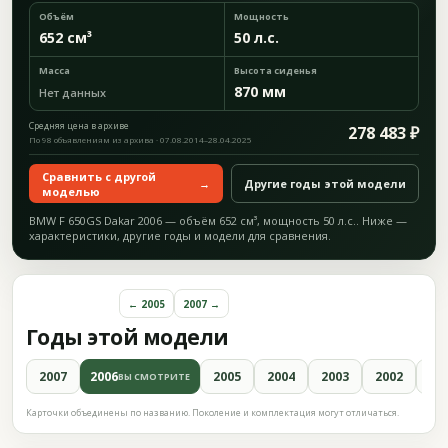
Объём
Мощность
652 см³
50 л.с.
Масса
Высота сиденья
870 мм
Нет данных
Средняя цена в архиве
278 483 ₽
По 98 объявлениям из архива · 07.08.2014–28.04.2025
Сравнить с другой
→
Другие годы этой модели
моделью
BMW F 650GS Dakar 2006 — объём 652 см³, мощность 50 л.с.. Ниже —
характеристики, другие годы и модели для сравнения.
← 2005
2007 →
Годы этой модели
2007
2006
2005
2004
2003
2002
20
ВЫ СМОТРИТЕ
Карточки объединены по названию. Поколение и комплектация могут отличаться.