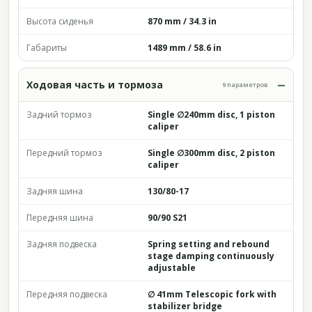
Высота сиденья
870 mm / 34.3 in
Габариты
1489 mm / 58.6 in
Ходовая часть и тормоза
9 параметров
Задний тормоз
Single ∅240mm disc, 1 piston
caliper
Передний тормоз
Single ∅300mm disc, 2 piston
caliper
Задняя шина
130/80-17
Передняя шина
90/90 S21
Задняя подвеска
Spring setting and rebound
stage damping continuously
adjustable
Передняя подвеска
∅ 41mm Telescopic fork with
stabilizer bridge