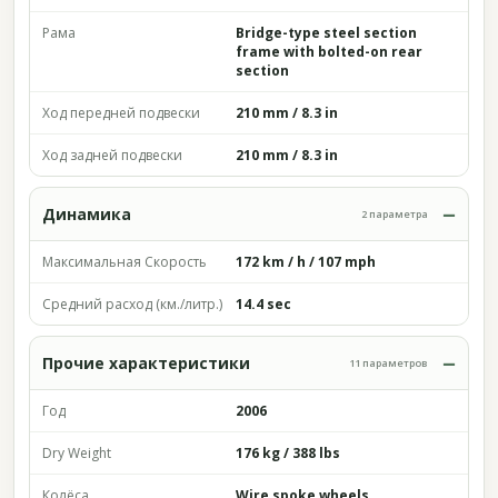
Рама
Bridge-type steel section
frame with bolted-on rear
section
Ход передней подвески
210 mm / 8.3 in
Ход задней подвески
210 mm / 8.3 in
Динамика
2 параметра
Максимальная Скорость
172 km / h / 107 mph
Средний расход (км./литр.)
14.4 sec
Прочие характеристики
11 параметров
Год
2006
Dry Weight
176 kg / 388 lbs
Колёса
Wire spoke wheels