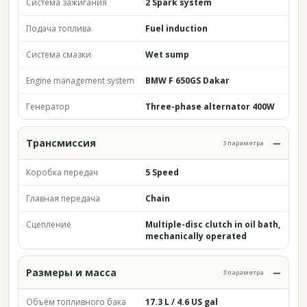
Система зажигания
2 Spark system
Подача топлива
Fuel induction
Система смазки
Wet sump
Engine management system
BMW F 650GS Dakar
Генератор
Three-phase alternator 400W
Трансмиссия
3 параметра
Коробка передач
5 Speed
Главная передача
Chain
Сцепление
Multiple-disc clutch in oil bath,
mechanically operated
Размеры и масса
3 параметра
Объём топливного бака
17.3 L / 4.6 US gal