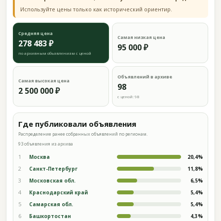
Используйте цены только как исторический ориентир.
Средняя цена
Самая низкая цена
278 483 ₽
95 000 ₽
по архивным объявлениям с ценой
Объявлений в архиве
Самая высокая цена
98
2 500 000 ₽
с ценой: 98
Где публиковали объявления
Распределение ранее собранных объявлений по регионам.
93 объявления из архива
1
Москва
20,4%
2
Санкт-Петербург
11,8%
3
Московская обл.
6,5%
4
Краснодарский край
5,4%
5
Самарская обл.
5,4%
6
Башкортостан
4,3%