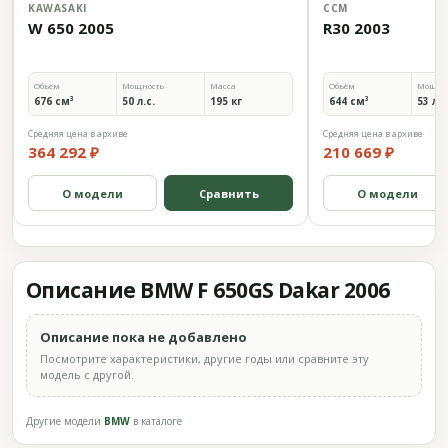
KAWASAKI
CCM
W 650 2005
R30 2003
Объём
Мощность
Масса
Объём
Мощно
676 см³
50 л.с.
195 кг
644 см³
53 л.с
Средняя цена в архиве
Средняя цена в архиве
364 292 ₽
210 669 ₽
О модели
Сравнить
О модели
Описание BMW F 650GS Dakar 2006
Описание пока не добавлено
Посмотрите характеристики, другие годы или сравните эту
модель с другой.
Другие модели
BMW
в каталоге