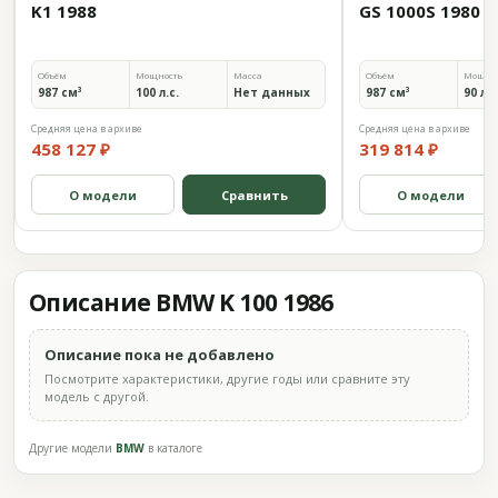
K1 1988
GS 1000S 1980
Объём
Мощность
Масса
Объём
Мощно
987 см³
100 л.с.
Нет данных
987 см³
90 л.с
Средняя цена в архиве
Средняя цена в архиве
458 127 ₽
319 814 ₽
О модели
Сравнить
О модели
Описание BMW K 100 1986
Описание пока не добавлено
Посмотрите характеристики, другие годы или сравните эту
модель с другой.
Другие модели
BMW
в каталоге