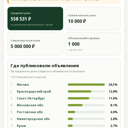
Средняя цена
Самая низкая цена
558 531 ₽
10 000 ₽
по архивным объявлениям с ценой
Объявлений в архиве
Самая высокая цена
1 000
5 000 000 ₽
с ценой: 982
Где публиковали объявления
Распределение ранее собранных объявлений по регионам.
1 015 объявлений из архива
1
Москва
20,3%
2
Краснодарский край
12,8%
3
Санкт-Петербург
11,6%
4
Московская обл.
8,1%
5
Ростовская обл.
4,0%
6
Нижегородская обл.
2,8%
7
Крым
2,7%