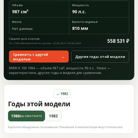
Объём
Мощность
987 см³
90 л.с.
Масса
Высота сиденья
810 мм
Нет данных
Средняя цена в архиве
558 531 ₽
По 1 000 объявлениям из архива · 22.06.2019–02.08.2026
Сравнить с другой
→
Другие годы этой модели
моделью
BMW K 100 1986 — объём 987 см³, мощность 90 л.с.. Ниже —
характеристики, другие годы и модели для сравнения.
← 1982
Годы этой модели
1986
1982
ВЫ СМОТРИТЕ
Карточки объединены по названию. Поколение и комплектация могут отличаться.