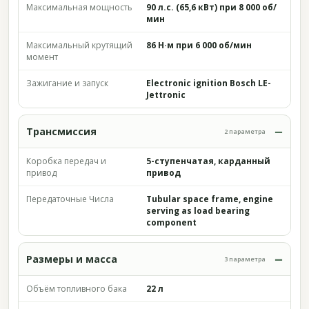
Максимальная мощность
90 л.с. (65,6 кВт) при 8 000 об/
мин
Максимальный крутящий
86 Н·м при 6 000 об/мин
момент
Зажигание и запуск
Electronic ignition Bosch LE-
Jettronic
Трансмиссия
2 параметра
Коробка передач и
5-ступенчатая, карданный
привод
привод
Передаточные Числа
Tubular space frame, engine
serving as load bearing
component
Размеры и масса
3 параметра
Объём топливного бака
22 л