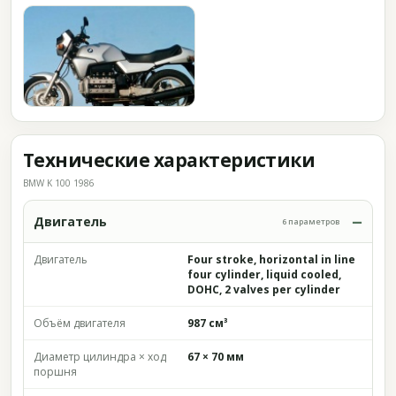
Технические характеристики
BMW K 100 1986
Двигатель
6 параметров
Двигатель
Four stroke, horizontal in line
four cylinder, liquid cooled,
DOHC, 2 valves per cylinder
Объём двигателя
987 см³
Диаметр цилиндра × ход
67 × 70 мм
поршня