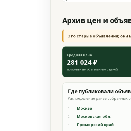
Архив цен и объя
Это старые объявления; они 
Средняя цена
281 024 ₽
по архивным объявлениям с ценой
Где публиковали объя
Распределение ранее собранных о
Москва
1
Московская обл.
2
Приморский край
3