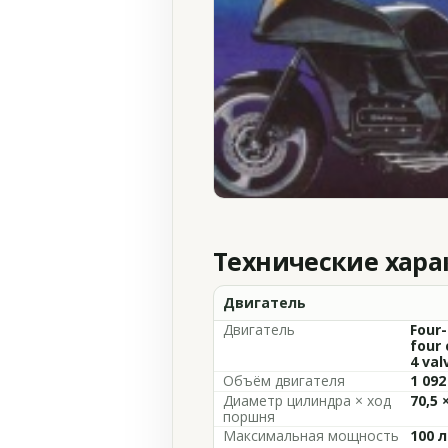
Технические хар
Двигатель
Двигатель
Four-
four 
4 val
Объём двигателя
1 092
Диаметр цилиндра × ход
70,5 
поршня
Максимальная мощность
100 л