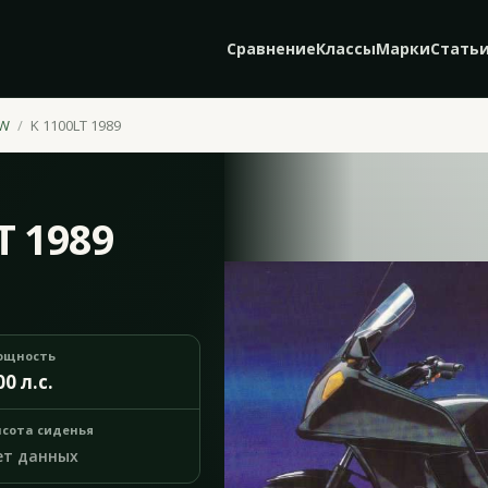
Сравнение
Классы
Марки
Стать
W
K 1100LT 1989
T 1989
ощность
00 л.с.
сота сиденья
ет данных