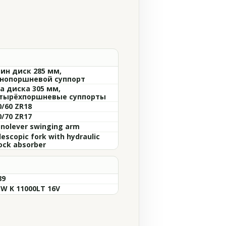
ин диск 285 мм,
нопоршневой суппорт
а диска 305 мм,
тырёхпоршневые суппорты
0/60 ZR18
0/70 ZR17
nolever swinging arm
lescopic fork with hydraulic
ock absorber
89
W K 11000LT 16V