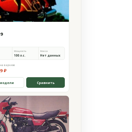
89
Мощность
Масса
100 л.с.
Нет данных
на в архиве
9 ₽
 модели
Сравнить