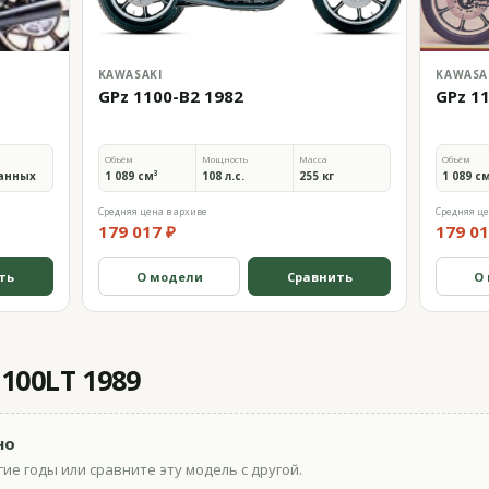
KAWASAKI
KAWASA
GPz 1100-B2 1982
GPz 1
Объём
Мощность
Масса
Объём
анных
1 089 см³
108 л.с.
255 кг
1 089 с
Средняя цена в архиве
Средняя це
179 017 ₽
179 01
ть
О модели
Сравнить
О
100LT 1989
но
ие годы или сравните эту модель с другой.