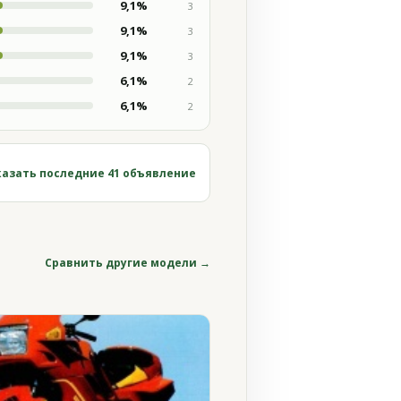
9,1%
3
9,1%
3
9,1%
3
6,1%
2
6,1%
2
азать последние 41 объявление
Сравнить другие модели →