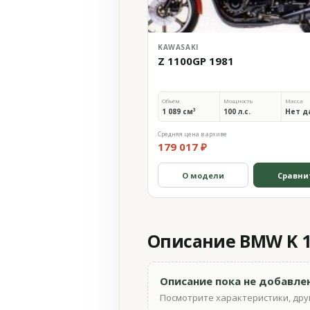
KAWASAKI
Z 1100GP 1981
Объём
Мощность
Масса
1 089 см³
100 л.с.
Нет д
Средняя цена в архиве
179 017 ₽
О модели
Сравни
Описание BMW K 1
Описание пока не добавле
Посмотрите характеристики, друг