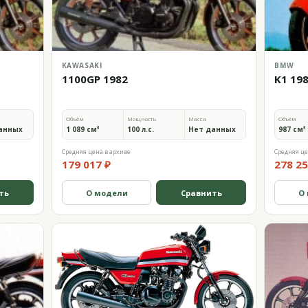
KAWASAKI
BMW
1100GP 1982
K1 19
Объём
Мощность
Масса
Объём
анных
1 089 см³
100 л.с.
Нет данных
987 см³
Средняя цена в архиве
Средняя це
179 017 ₽
278 25
ть
О модели
Сравнить
О