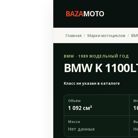
BAZA
MOTO
Главная
Марки мотоциклов
BM
BMW · 1989 МОДЕЛЬНЫЙ ГОД
BMW K 1100L
Класс не указан в каталоге
Объём
М
1 092 см³
1
Масса
Вы
Нет данных
Н