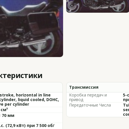
актеристики
Трансмиссия
stroke, horizontal in line
Коробка передач и
5-
cylinder, liquid cooled, DOHC,
привод
пр
ve per cylinder
Передаточные Числа
Tu
 см³
se
co
× 70 мм
.с. (72,9 кВт) при 7 500 об/