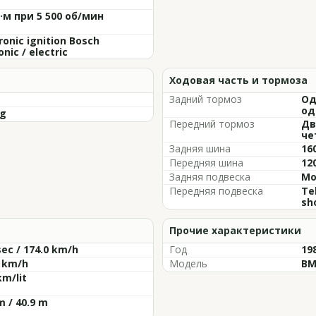
Н·м при 5 500 об/мин
ronic ignition Bosch
nic / electric
Ходовая часть и тормоза
Задний тормоз
Од
од
kg
Передний тормоз
Дв
че
Задняя шина
16
Передняя шина
12
Задняя подвеска
Mo
Передняя подвеска
Te
sh
Прочие характеристики
sec / 174.0 km/h
Год
19
9 km/h
Модель
BM
km/lit
m / 40.9 m