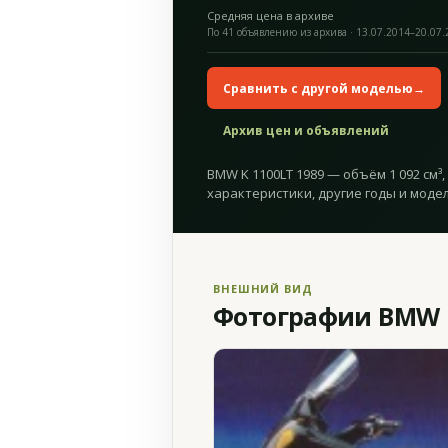
Средняя цена в архиве
По 41 объявлению из архива · 13.07.2014–20.07
Сравнить с другой моделью
→
Архив цен и объявлений
BMW K 1100LT 1989 — объём 1 092 см³,
характеристики, другие годы и модел
ВНЕШНИЙ ВИД
Фотографии BMW K