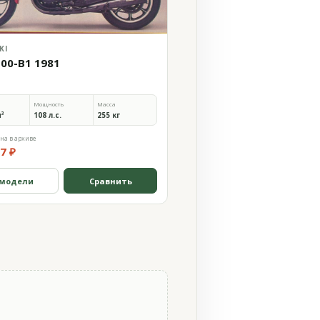
KI
100-B1 1981
Мощность
Масса
м³
108 л.с.
255 кг
на в архиве
7 ₽
 модели
Сравнить