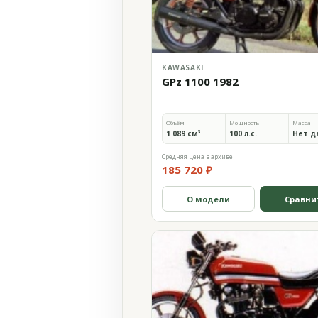
KAWASAKI
GPz 1100 1982
Объём
Мощность
Масса
1 089 см³
100 л.с.
Нет д
Средняя цена в архиве
185 720 ₽
О модели
Сравни