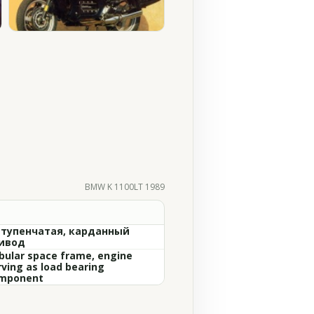
BMW K 1100LT 1989
ступенчатая, карданный
ивод
bular space frame, engine
rving as load bearing
mponent