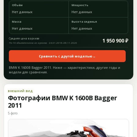
Объём
Мощность
Нет данных
Нет данных
Масса
Высота сиденья
Нет данных
Нет данных
Средняя цена в архиве
1 950 900 ₽
По 10 объявлениям из архива · 24.01.2018–08.11.2020
Сравнить с другой моделью
→
BMW K 1600B Bagger 2011. Ниже — характеристики, другие годы и
модели для сравнения.
ВНЕШНИЙ ВИД
Фотографии BMW K 1600B Bagger
2011
5 фото