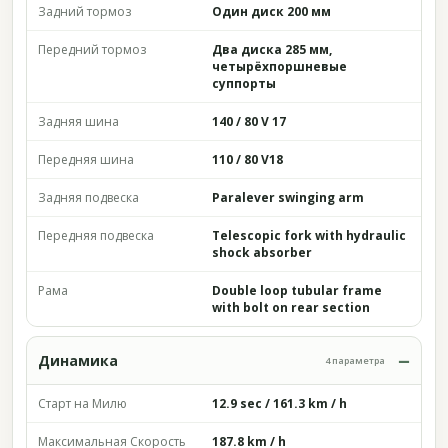
Задний тормоз
Один диск 200 мм
Передний тормоз
Два диска 285 мм,
четырёхпоршневые
суппорты
Задняя шина
140 / 80 V 17
Передняя шина
110 / 80 V18
Задняя подвеска
Paralever swinging arm
Передняя подвеска
Telescopic fork with hydraulic
shock absorber
Рама
Double loop tubular frame
with bolt on rear section
Динамика
4 параметра
Старт на Милю
12.9 sec / 161.3 km / h
Максимальная Скорость
187.8 km / h