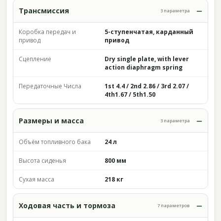
Трансмиссия
3 параметра
Коробка передач и
5-ступенчатая, карданный
привод
привод
Сцепление
Dry single plate, with lever
action diaphragm spring
Передаточные Числа
1st 4.4 / 2nd 2.86 / 3rd 2.07 /
4th1.67 / 5th1.50
Размеры и масса
3 параметра
Объём топливного бака
24 л
Высота сиденья
800 мм
Сухая масса
218 кг
Ходовая часть и тормоза
7 параметров