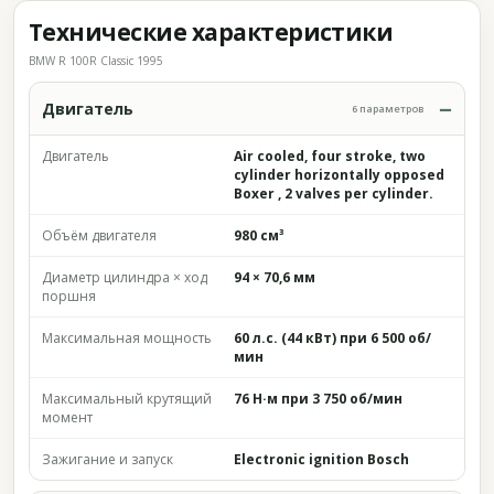
Технические характеристики
BMW R 100R Classic 1995
Двигатель
6 параметров
Двигатель
Air cooled, four stroke, two
cylinder horizontally opposed
Boxer , 2 valves per cylinder.
Объём двигателя
980 см³
Диаметр цилиндра × ход
94 × 70,6 мм
поршня
Максимальная мощность
60 л.с. (44 кВт) при 6 500 об/
мин
Максимальный крутящий
76 Н·м при 3 750 об/мин
момент
Зажигание и запуск
Electronic ignition Bosch