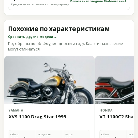
Показать последние 29 объявлений
Средняя цена рассчитана по всему архиву
Похожие по характеристикам
Сравнить другие модели →
Подобраны по объёму, мощности и году. Класс и назначение
могут отличаться.
YAMAHA
HONDA
XVS 1100 Drag Star 1999
VT 1100C2 Shad
Объём
Мощность
Масса
Объём
Мощно