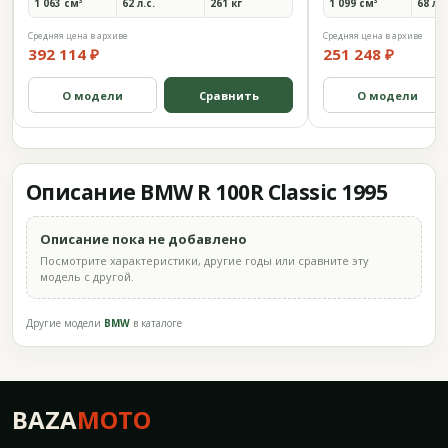
1 063 см³
62 л.с.
261 кг
1 099 см³
68 л.с
Средняя цена в архиве
Средняя цена в архиве
392 114 ₽
251 248 ₽
О модели
Сравнить
О модели
Описание BMW R 100R Classic 1995
Описание пока не добавлено
Посмотрите характеристики, другие годы или сравните эту
модель с другой.
Другие модели
BMW
в каталоге
BAZA
MOTO