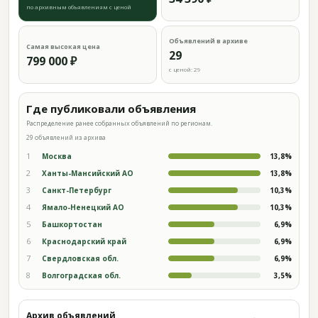
по архивным объявлениям с ценой
Объявлений в архиве
Самая высокая цена
29
799 000 ₽
с ценой: 29
Где публиковали объявления
Распределение ранее собранных объявлений по регионам.
29 объявлений из архива
1
Москва
13,8%
2
Ханты-Мансийский АО
13,8%
3
Санкт-Петербург
10,3%
4
Ямало-Ненецкий АО
10,3%
5
Башкортостан
6,9%
6
Краснодарский край
6,9%
7
Свердловская обл.
6,9%
8
Волгоградская обл.
3,5%
Архив объявлений