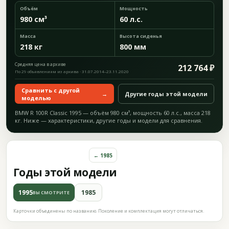
Объём
Мощность
980 см³
60 л.с.
Масса
Высота сиденья
218 кг
800 мм
Средняя цена в архиве
212 764 ₽
По 29 объявлениям из архива · 31.07.2014–23.11.2020
Сравнить с другой
→
Другие годы этой модели
моделью
BMW R 100R Classic 1995 — объём 980 см³, мощность 60 л.с., масса 218
кг. Ниже — характеристики, другие годы и модели для сравнения.
← 1985
Годы этой модели
1995
1985
ВЫ СМОТРИТЕ
Карточки объединены по названию. Поколение и комплектация могут отличаться.