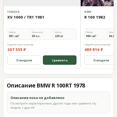
YAMAHA
BMW
XV 1000 / TR1 1981
R 100 1982
Объём
Мощность
Масса
Объём
Мощно
981 см³
69 л.с.
220 кг
980 см³
66,6 л
Средняя цена в архиве
Средняя цена в архиве
207 555 ₽
489 816 ₽
О модели
Сравнить
О модели
Описание BMW R 100RT 1978
Описание пока не добавлено
Посмотрите характеристики, другие годы или сравните эту
модель с другой.