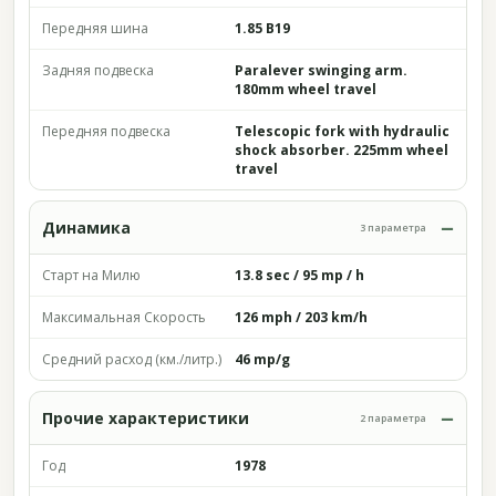
Передняя шина
1.85 B19
Задняя подвеска
Paralever swinging arm.
180mm wheel travel
Передняя подвеска
Telescopic fork with hydraulic
shock absorber. 225mm wheel
travel
Динамика
3 параметра
Старт на Милю
13.8 sec / 95 mp / h
Максимальная Скорость
126 mph / 203 km/h
Средний расход (км./литр.)
46 mp/g
Прочие характеристики
2 параметра
Год
1978