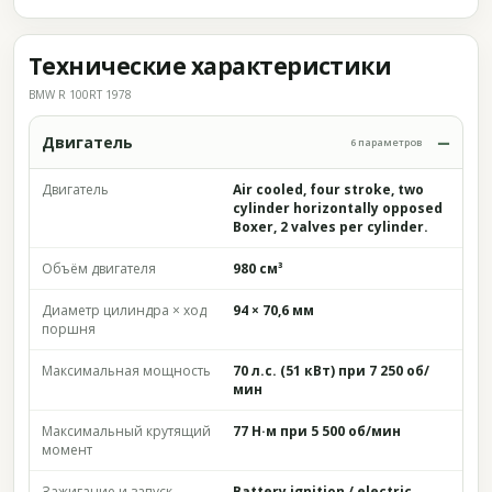
Технические характеристики
BMW R 100RT 1978
Двигатель
6 параметров
Двигатель
Air cooled, four stroke, two
cylinder horizontally opposed
Boxer, 2 valves per cylinder.
Объём двигателя
980 см³
Диаметр цилиндра × ход
94 × 70,6 мм
поршня
Максимальная мощность
70 л.с. (51 кВт) при 7 250 об/
мин
Максимальный крутящий
77 Н·м при 5 500 об/мин
момент
Зажигание и запуск
Battery ignition / electric