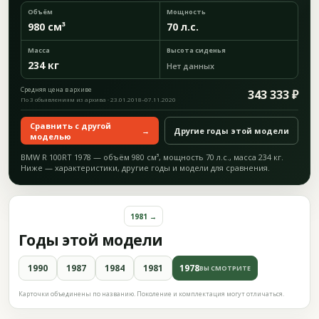
Объём
Мощность
980 см³
70 л.с.
Масса
Высота сиденья
234 кг
Нет данных
Средняя цена в архиве
343 333 ₽
По 3 объявлениям из архива · 23.01.2018–07.11.2020
Сравнить с другой
→
Другие годы этой модели
моделью
BMW R 100RT 1978 — объём 980 см³, мощность 70 л.с., масса 234 кг.
Ниже — характеристики, другие годы и модели для сравнения.
1981 →
Годы этой модели
1990
1987
1984
1981
1978
ВЫ СМОТРИТЕ
Карточки объединены по названию. Поколение и комплектация могут отличаться.