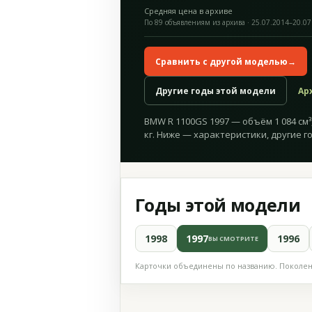
Средняя цена в архиве
По 89 объявлениям из архива · 25.07.2014–20.07
Сравнить с другой моделью
→
Другие годы этой модели
Ар
BMW R 1100GS 1997 — объём 1 084 см³,
кг. Ниже — характеристики, другие г
Годы этой модели
1998
1997
1996
ВЫ СМОТРИТЕ
Карточки объединены по названию. Поколени