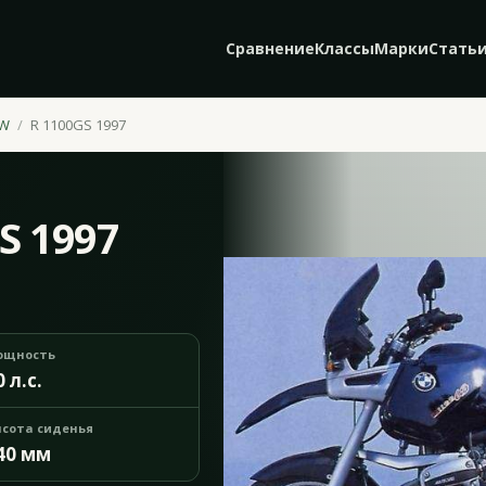
Сравнение
Классы
Марки
Стать
W
R 1100GS 1997
S 1997
ощность
0 л.с.
сота сиденья
40 мм