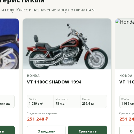
 году. Класс и назначение могут отличаться.
HONDA
HONDA
VT 1100C SHADOW 1994
VT 11
Объём
Мощность
Масса
Объём
анных
1 089 см³
78 л.с.
257,6 кг
1 089 с
Средняя цена в архиве
Средняя це
251 248 ₽
251 24
ть
О модели
Сравнить
О