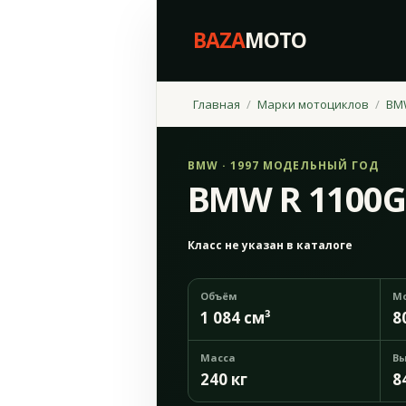
BAZA
MOTO
Главная
Марки мотоциклов
BM
BMW · 1997 МОДЕЛЬНЫЙ ГОД
BMW R 1100G
Класс не указан в каталоге
Объём
М
1 084 см³
8
Масса
Вы
240 кг
8