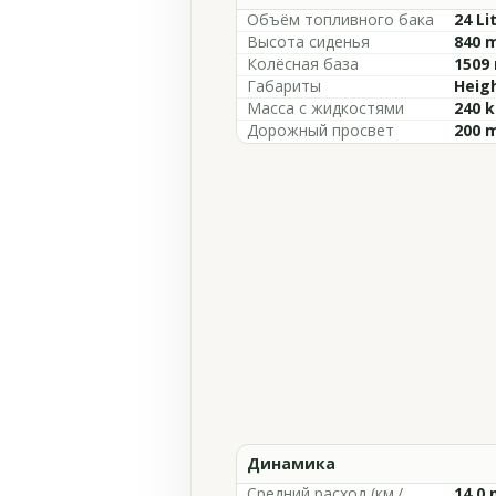
Объём топливного бака
24 Li
Высота сиденья
840 m
Колёсная база
1509 
Габариты
Heigh
Масса с жидкостями
240 k
Дорожный просвет
200 m
Динамика
Средний расход (км./
14.0 