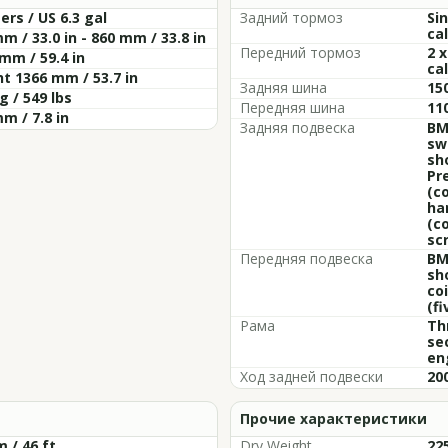
ters / US 6.3 gal
Задний тормоз
Si
cal
m / 33.0 in - 860 mm / 33.8 in
Передний тормоз
2 
mm / 59.4 in
cal
t 1366 mm / 53.7 in
Задняя шина
15
g / 549 lbs
Передняя шина
11
m / 7.8 in
Задняя подвеска
BM
sw
sh
Pr
(c
ha
(c
sc
Передняя подвеска
BM
sh
co
(fi
Рама
Th
se
en
Ход задней подвески
200
Прочие характеристики
m / 46 ft
Dry Weight
225