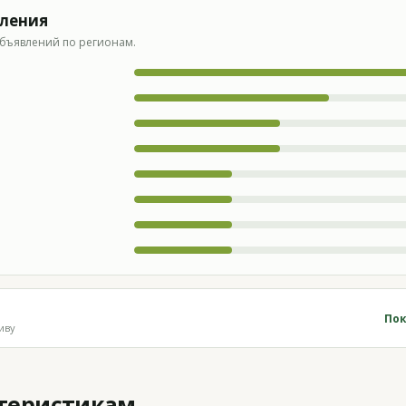
вления
бъявлений по регионам.
Пок
иву
ктеристикам