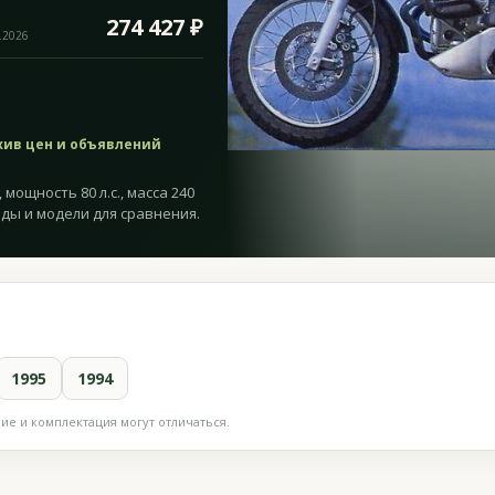
274 427 ₽
.2026
хив цен и объявлений
 мощность 80 л.с., масса 240
оды и модели для сравнения.
1995
1994
е и комплектация могут отличаться.