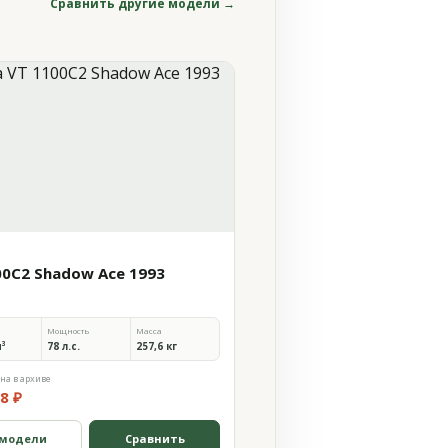
Сравнить другие модели →
00C2 Shadow Ace 1993
Мощность
Масса
м³
78 л.с.
257,6 кг
на в архиве
8 ₽
 модели
Сравнить