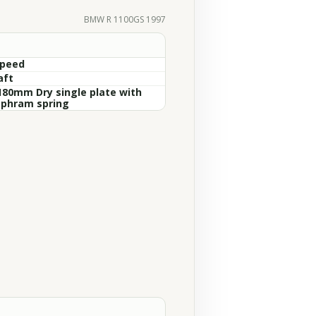
BMW R 1100GS 1997
Speed
aft
180mm Dry single plate with
aphram spring