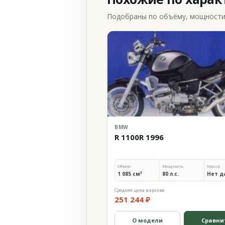
Подобраны по объёму, мощности и
BMW
R 1100R 1996
Объём
Мощность
Масса
1 085 см³
80 л.с.
Нет д
Средняя цена в архиве
251 244 ₽
О модели
Сравни