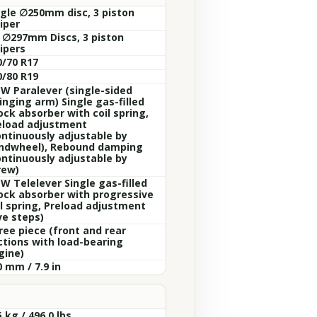
ngle ∅250mm disc, 3 piston
iper
x ∅297mm Discs, 3 piston
ipers
0/70 R17
0/80 R19
W Paralever (single-sided
inging arm) Single gas-filled
ock absorber with coil spring,
eload adjustment
ontinuously adjustable by
ndwheel), Rebound damping
ontinuously adjustable by
rew)
W Telelever Single gas-filled
ock absorber with progressive
il spring, Preload adjustment
ve steps)
ree piece (front and rear
ctions with load-bearing
gine)
 mm / 7.9 in
 kg / 496.0 lbs