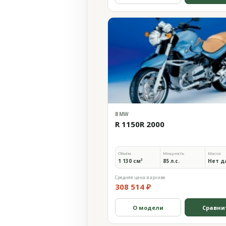
BMW
R 1150R 2000
Объём
Мощность
Масса
1 130 см³
85 л.с.
Нет д
Средняя цена в архиве
308 514 ₽
О модели
Сравни