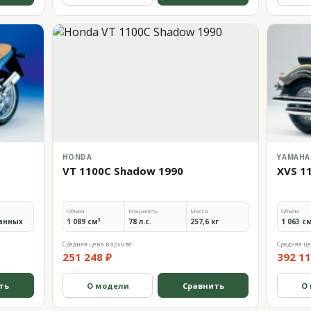
HONDA
YAMAHA
VT 1100C Shadow 1990
XVS 1
Объём
Мощность
Масса
Объём
анных
1 089 см³
78 л.с.
257,6 кг
1 063 с
Средняя цена в архиве
Средняя це
251 248 ₽
392 11
ть
О модели
Сравнить
О