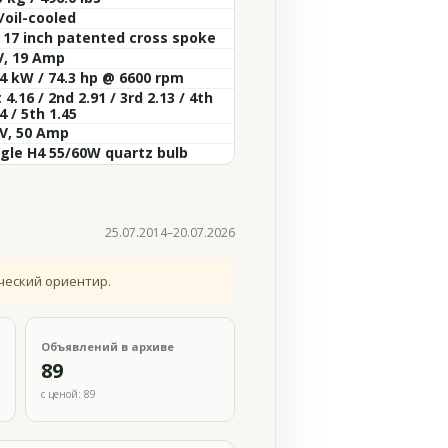
/oil-cooled
x 17 inch patented cross spoke
V, 19 Amp
.4 kW / 74.3 hp @ 6600 rpm
 4.16 / 2nd 2.91 / 3rd 2.13 / 4th
4 / 5th 1.45
 V, 50 Amp
ngle H4 55/60W quartz bulb
25.07.2014–20.07.2026
ческий ориентир.
Объявлений в архиве
89
с ценой: 89