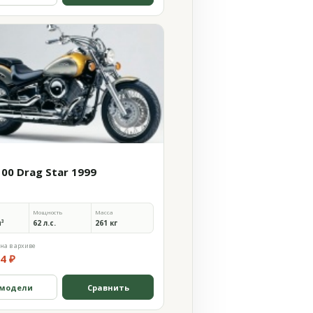
100 Drag Star 1999
Мощность
Масса
м³
62 л.с.
261 кг
на в архиве
4 ₽
 модели
Сравнить