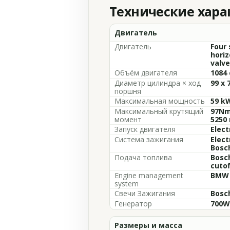
Технические хар
Двигатель
Двигатель
Four 
horiz
valve
Объём двигателя
1084 
Диаметр цилиндра × ход
99 x 
поршня
Максимальная мощность
59 kW
Максимальный крутящий
97Nm 
момент
5250
Запуск двигателя
Elect
Система зажигания
Elect
Bosc
Подача топлива
Bosch
cuto
Engine management
BMW 
system
Свечи Зажигания
Bosc
Генератор
700W
Размеры и масса