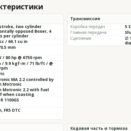
актеристики
Трансмиссия
stroke, two cylinder
Коробка передач
5 
ontally opposed Boxer, 4
Главная передача
Sh
s per cylinder
Сцепление
∅ 
cc / 66.1 cu in
di
70.5 mm
 / 80 hp @ 6750 rpm
/ 9.9 kgf-m / 71 lb/ft / @
 rpm
ric
ronic MA 2.2 controlled by
h Motronic
 Motronic 2.2 with fuel
ff when coasting
R 1100GS
h, FR5 DTC
Ходовая часть и тормоза