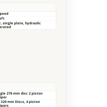
Speed
aft
, single plate, hydraulic
erated
ngle 276 mm disc 2 piston
iper
x 320 mm Discs, 4 piston
ipers