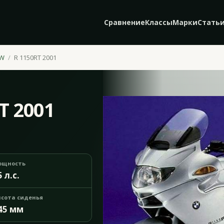
Сравнение
Классы
Марки
Стать
W
R 1150RT 2001
T 2001
ощность
5 л.с.
сота сиденья
45 мм