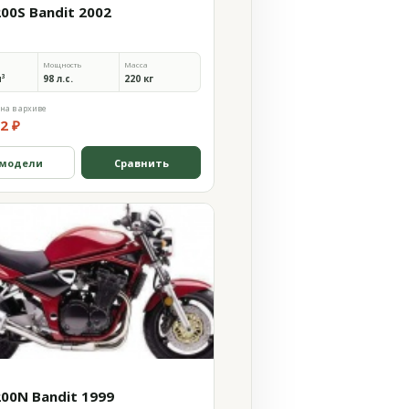
200S Bandit 2002
Мощность
Масса
м³
98 л.с.
220 кг
на в архиве
2 ₽
 модели
Сравнить
200N Bandit 1999