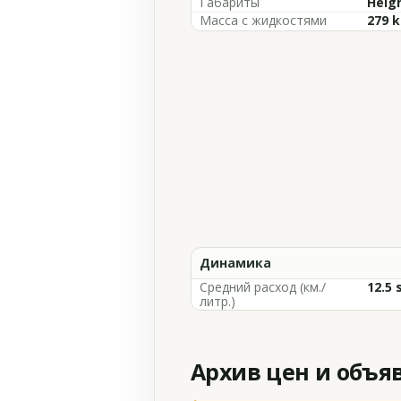
Габариты
Heigh
Масса с жидкостями
279 k
Динамика
Средний расход (км./
12.5 
литр.)
Архив цен и объя