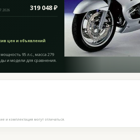
319 048 ₽
07.2026
хив цен и объявлений
мощность 95 л.с., масса 279
оды и модели для сравнения.
е и комплектация могут отличаться.