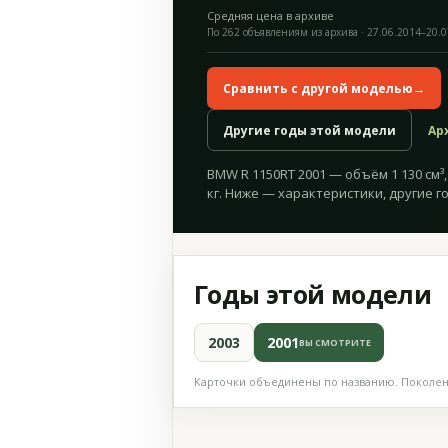
Средняя цена в архиве
По 262 объявлениям из архива · 27.06.2014–20.
Сравнить с другой моделью
→
Другие годы этой модели
Ар
BMW R 1150RT 2001 — объём 1 130 см³, 
кг. Ниже — характеристики, другие г
Годы этой модели
2003
2001
ВЫ СМОТРИТЕ
Карточки объединены по названию. Поколени