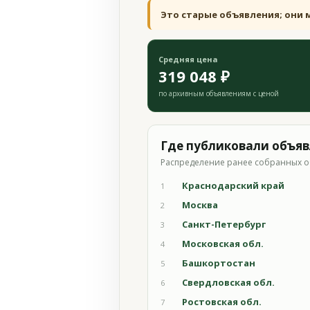
Это старые объявления; они 
Средняя цена
319 048 ₽
по архивным объявлениям с ценой
Где публиковали объя
Распределение ранее собранных о
Краснодарский край
1
Москва
2
Санкт-Петербург
3
Московская обл.
4
Башкортостан
5
Свердловская обл.
6
Ростовская обл.
7