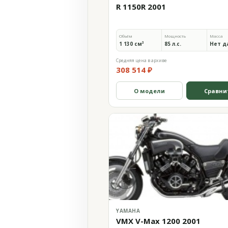
R 1150R 2001
Объём
Мощность
Масса
1 130 см³
85 л.с.
Нет д
Средняя цена в архиве
308 514 ₽
О модели
Сравни
YAMAHA
VMX V-Max 1200 2001