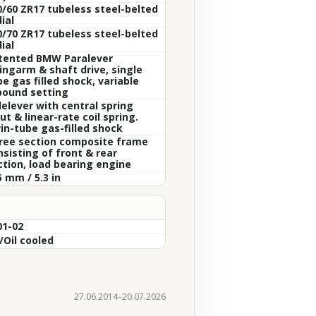
0/60 ZR17 tubeless steel-belted
ial
0/70 ZR17 tubeless steel-belted
ial
tented BMW Paralever
ingarm & shaft drive, single
e gas filled shock, variable
bound setting
lelever with central spring
ut & linear-rate coil spring.
in-tube gas-filled shock
ree section composite frame
nsisting of front & rear
ction, load bearing engine
 mm / 5.3 in
01-02
/Oil cooled
27.06.2014–20.07.2026