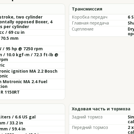
Трансмиссия
stroke, two cylinder
Коробка передач
6 
ontally opposed Boxer, 4
Главная передача
Sh
s per cylinder
Сцепление
Dry
cc / 69 cu in
op
 70.5 mm
 / 95 hp @ 7250 rpm
 / 10.0 kgf-m / 72.3 ft-lb @
 rpm
ric
ronic ignition MA 2.2 Bosch
onic
 Motronic MA 2.4 Fuel
tion
R 1150RT
Ходовая часть и тормоза
Liters / 6.6 US gal
Задний тормоз
Si
cal
m / 33.2 in
Передний тормоз
2 
mm / 59.4 in
cal