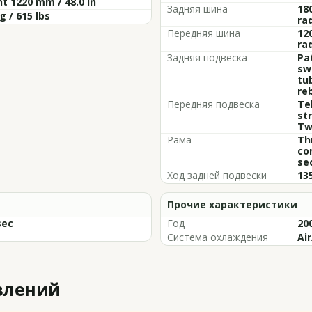
t 1220 mm / 48.0 in
Задняя шина
18
g / 615 lbs
rad
Передняя шина
12
rad
Задняя подвеска
Pa
sw
tub
re
Передняя подвеска
Te
str
Tw
Рама
Th
co
se
Ход задней подвески
135
Прочие характеристики
sec
Год
20
Система охлаждения
Air
влений