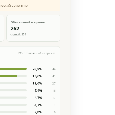
ческий ориентир.
Объявлений в архиве
262
с ценой: 259
215 объявлений из архива
20,5%
44
18,6%
40
12,6%
27
7,4%
16
4,7%
10
3,7%
8
2,8%
6