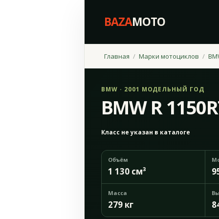
BAZA
MOTO
Главная
Марки мотоциклов
BM
BMW · 2001 МОДЕЛЬНЫЙ ГОД
BMW R 1150R
Класс не указан в каталоге
Объём
М
1 130 см³
9
Масса
Вы
279 кг
8