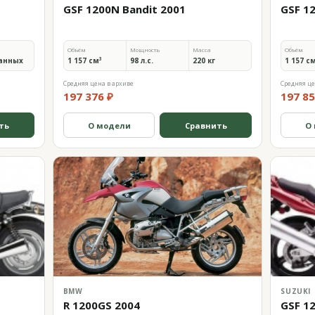
GSF 1200N Bandit 2001
GSF 1
Объём
Мощность
Масса
Объём
анных
1 157 см³
98 л.с.
220 кг
1 157 с
Средняя цена в архиве
Средняя це
197 376 ₽
197 85
ть
О модели
Сравнить
О
BMW
SUZUKI
R 1200GS 2004
GSF 1