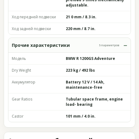
adjustable.
Ход передней подвески
21 0 mm / 8.3 in.
Ход задней подвески
220 mm / 8.7 in.
Прочие характеристики
5 параметров
Модель
BMW R 1200GS Adventure
Dry Weight
223 kg / 492 lbs
Аккумулятор
Battery 12 V / 14 Ah,
maintenance-free
Gear Ratios
Tubular space frame, engine
load- bearing
Castor
101 mm / 4.0 in.