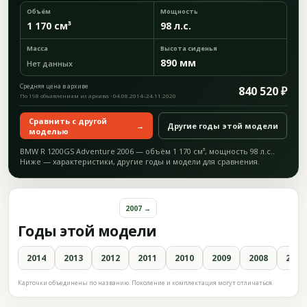
Объём
Мощность
1 170 см³
98 л.с.
Масса
Высота сиденья
890 мм
Нет данных
Средняя цена в архиве
840 520 ₽
По 198 объявлениям из архива · 04.08.2014–24.11.2020
Сравнить с другой
→
Другие годы этой модели
моделью
BMW R 1200GS Adventure 2006 — объём 1 170 см³, мощность 98 л.с..
Ниже — характеристики, другие годы и модели для сравнения.
2007 →
Годы этой модели
2014
2013
2012
2011
2010
2009
2008
2007
Карточки объединены по названию. Поколение и комплектация могут отличаться.