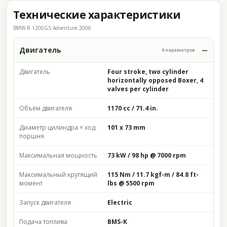
Технические характеристики
BMW R 1200GS Adventure 2006
Двигатель
8 параметров
Двигатель
Four stroke, two cylinder
horizontally opposed Boxer, 4
valves per cylinder
Объём двигателя
1170 cc / 71.4 in.
Диаметр цилиндра × ход
101 x 73 mm
поршня
Максимальная мощность
73 kW / 98 hp @ 7000 rpm
Максимальный крутящий
115 Nm / 11.7 kgf-m / 84.8 ft-
момент
lbs @ 5500 rpm
Запуск двигателя
Electric
Подача топлива
BMS-K