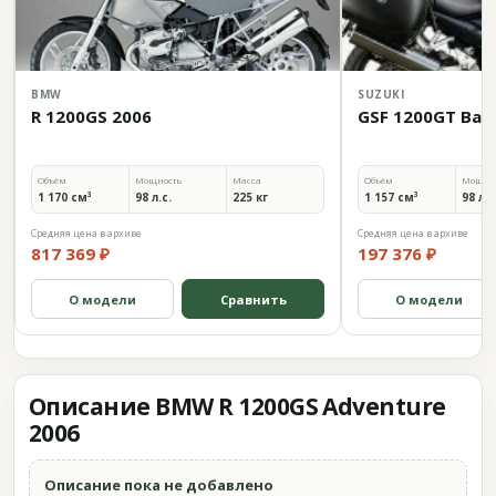
BMW
SUZUKI
R 1200GS 2006
GSF 1200GT Band
Объём
Мощность
Масса
Объём
Мощно
1 170 см³
98 л.с.
225 кг
1 157 см³
98 л.с
Средняя цена в архиве
Средняя цена в архиве
817 369 ₽
197 376 ₽
О модели
Сравнить
О модели
Описание BMW R 1200GS Adventure
2006
Описание пока не добавлено