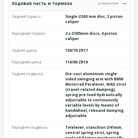
Ходовая часть и тормоза
8 параметров
Задний тормоз
Single ∅265 mm disc, 2 piston
caliper
Передний тормоз
2 x ∅305mm discs, 4 piston
caliper
Задняя шина
150/70 ZR17
Передняя шина
110/80 ZR19
Задняя подвеска
Die-cast aluminium single-
sided swinging arm with BMW
Motorrad Paralever, WAD strut
(travel-related damping),
spring pre-load hydraulically
adjustable to continuously
variable levels by means of
handwheel, rebound damping
adjustable.
Передняя подвеска
Telelever, stanchion ∅41mm,
central spring strut, spring
preload 9 times mechanically