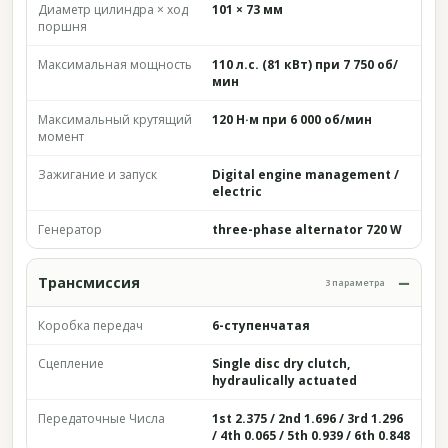
Диаметр цилиндра × ход
101 × 73 мм
поршня
Максимальная мощность
110 л.с. (81 кВт) при 7 750 об/
мин
Максимальный крутящий
120 Н·м при 6 000 об/мин
момент
Зажигание и запуск
Digital engine management /
electric
Генератор
three-phase alternator 720 W
Трансмиссия
3 параметра
Коробка передач
6-ступенчатая
Сцепление
Single disc dry clutch,
hydraulically actuated
Передаточные Числа
1st 2.375 / 2nd 1.696 / 3rd 1.296
/ 4th 0.065 / 5th 0.939 / 6th 0.848