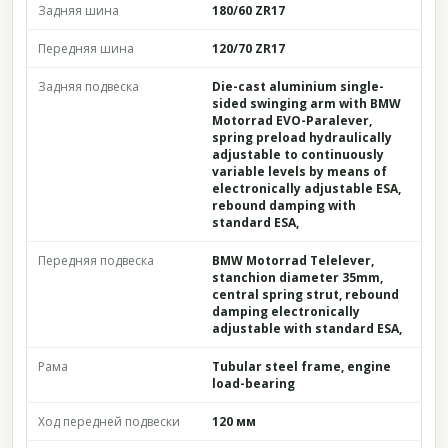
Задняя шина
180/60 ZR17
Передняя шина
120/70 ZR17
Задняя подвеска
Die-cast aluminium single-
sided swinging arm with BMW
Motorrad EVO-Paralever,
spring preload hydraulically
adjustable to continuously
variable levels by means of
electronically adjustable ESA,
rebound damping with
standard ESA,
Передняя подвеска
BMW Motorrad Telelever,
stanchion diameter 35mm,
central spring strut, rebound
damping electronically
adjustable with standard ESA,
Рама
Tubular steel frame, engine
load-bearing
Ход передней подвески
120 мм