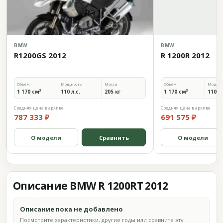
BMW
BMW
R1200GS 2012
R 1200R 2012
Объём
Мощность
Масса
Объём
Мощно
1 170 см³
110 л.с.
205 кг
1 170 см³
110 л.
Средняя цена в архиве
Средняя цена в архиве
787 333 ₽
691 575 ₽
О модели
Сравнить
О модели
Описание BMW R 1200RT 2012
Описание пока не добавлено
Посмотрите характеристики, другие годы или сравните эту