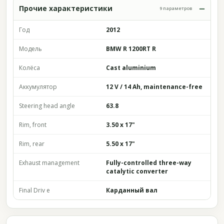
Прочие характеристики
9 параметров
Год
2012
Модель
BMW R 1200RT R
Колёса
Cast aluminium
Аккумулятор
12 V / 14 Ah, maintenance-free
Steering head angle
63.8
Rim, front
3.50 x 17"
Rim, rear
5.50 x 17"
Exhaust management
Fully-controlled three-way
catalytic converter
Final Driv e
Карданный вал