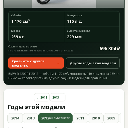
Объём
Мощность
1 170 см³
110 л.с.
Масса
Высота сиденья
259 кг
229 мм
Средняя цена в архиве
696 304 ₽
По 378 объявлениям из архива · 29.06.2014–31.07.2026
Сравнить с другой
→
Другие годы этой модели
моделью
BMW R 1200RT 2012 — объём 1 170 см³, мощность 110 л.с., масса 259 кг.
Ниже — характеристики, другие годы и модели для сравнения.
← 2011
2013 →
Годы этой модели
2014
2013
2012
2011
2010
2009
20
ВЫ СМОТРИТЕ