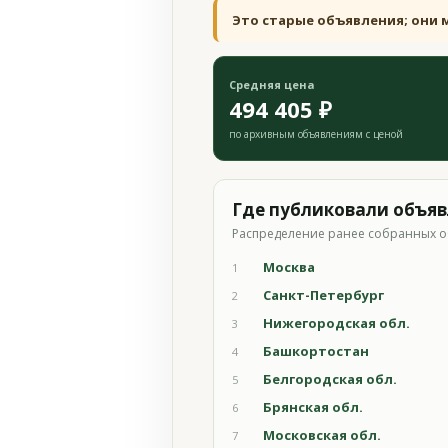
Это старые объявления; они 
Средняя цена
494 405 ₽
по архивным объявлениям с ценой
Где публиковали объя
Распределение ранее собранных о
Москва
1
Санкт-Петербург
2
Нижегородская обл.
3
Башкортостан
4
Белгородская обл.
5
Брянская обл.
6
Московская обл.
7