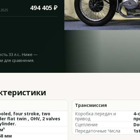
494 405 ₽
.2025
ть 33 л.с.. Ниже —
и для сравнения.
актеристики
Трансмиссия
ooled, four stroke, two
Коробка передач и
4-
der flat twin , OHV, 2 valves
привод
пр
ylinder.
Сцепление
Do
м³
Передаточные Числа
1st
68 мм