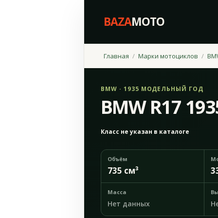
BAZA
MOTO
Главная
Марки мотоциклов
BM
BMW · 1935 МОДЕЛЬНЫЙ ГОД
BMW R17 193
Класс не указан в каталоге
Объём
М
735 см³
3
Масса
Вы
Нет данных
Н