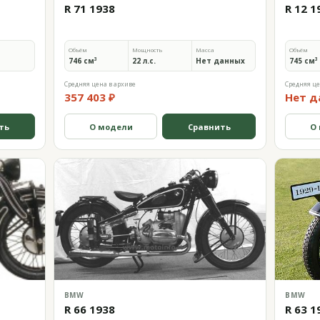
R 71 1938
R 12 1
Объём
Мощность
Масса
Объём
746 см³
22 л.с.
Нет данных
745 см³
Средняя цена в архиве
Средняя це
357 403 ₽
Нет д
ть
О модели
Сравнить
О
BMW
BMW
R 66 1938
R 63 1