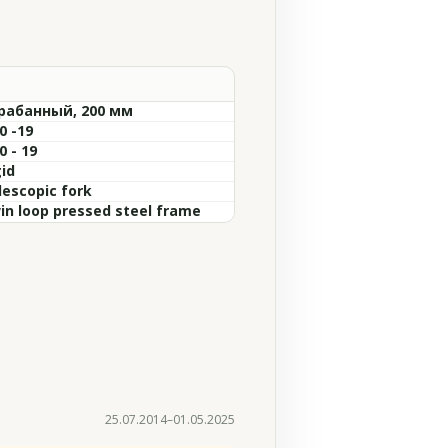
рабанный, 200 мм
0 -19
0 - 19
gid
lescopic fork
in loop pressed steel frame
25.07.2014–01.05.2025