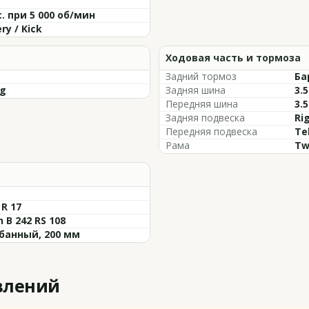
с. при 5 000 об/мин
ry / Kick
Ходовая часть и тормоза
Задний тормоз
Ба
Kg
Задняя шина
3.5
Передняя шина
3.5
Задняя подвеска
Ri
Передняя подвеска
Te
Рама
Tw
R 17
 B 242 RS 108
банный, 200 мм
влений