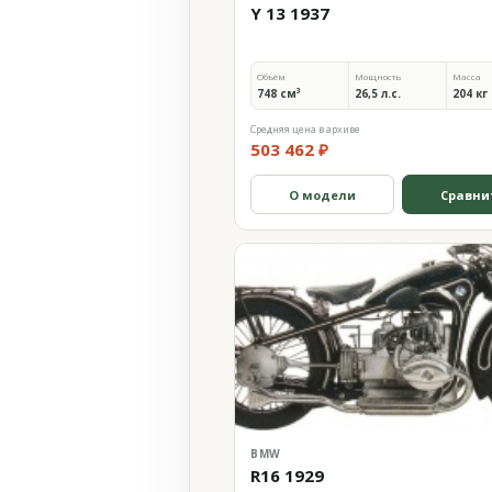
Y 13 1937
Объём
Мощность
Масса
748 см³
26,5 л.с.
204 кг
Средняя цена в архиве
503 462 ₽
О модели
Сравни
BMW
R16 1929