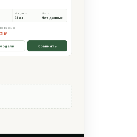
Мощность
Масса
24 л.с.
Нет данных
на в архиве
2 ₽
 модели
Сравнить