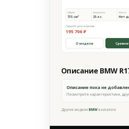
Объём
Мощность
Масса
735 см³
25 л.с.
Нет д
Средняя цена в архиве
195 706 ₽
О модели
Сравни
Описание BMW R17
Описание пока не добавле
Посмотрите характеристики, друг
Другие модели
BMW
в каталоге