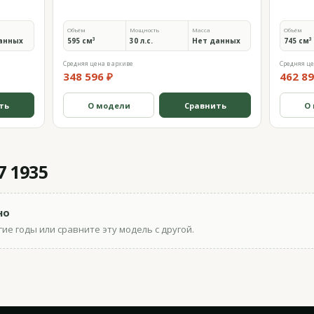
Объём
Мощность
Масса
Объём
анных
595 см³
30 л.с.
Нет данных
745 см³
Средняя цена в архиве
Средняя це
348 596 ₽
462 89
ть
О модели
Сравнить
О
 1935
но
ие годы или сравните эту модель с другой.