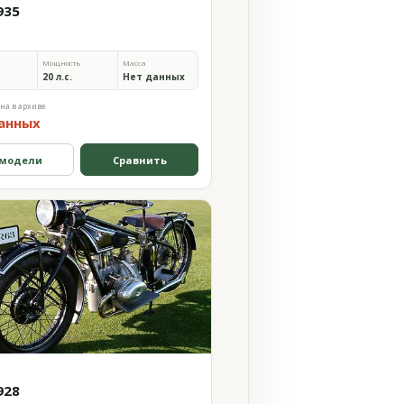
935
Мощность
Масса
20 л.с.
Нет данных
на в архиве
анных
 модели
Сравнить
928