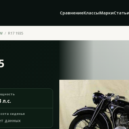
Сравнение
Классы
Марки
Стать
W
R17 1935
5
ощность
3 л.с.
сота сиденья
ет данных