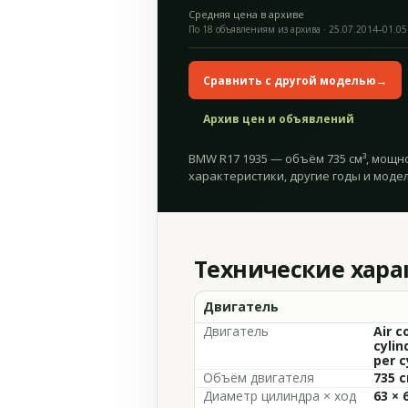
Средняя цена в архиве
По 18 объявлениям из архива · 25.07.2014–01.05
Сравнить с другой моделью
→
Архив цен и объявлений
BMW R17 1935 — объём 735 см³, мощнос
характеристики, другие годы и модел
Технические хар
Двигатель
Двигатель
Air c
cylin
per c
Объём двигателя
735 с
Диаметр цилиндра × ход
63 × 