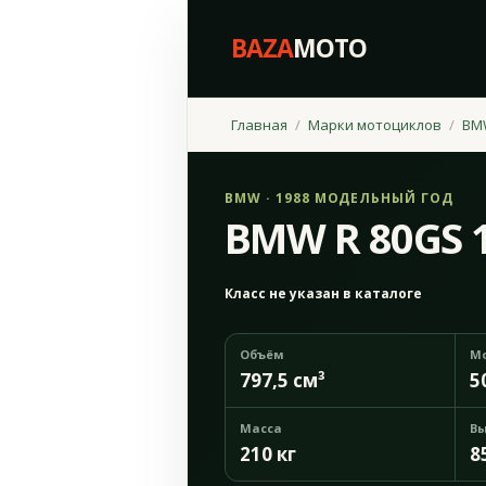
BAZA
MOTO
Главная
Марки мотоциклов
BM
BMW · 1988 МОДЕЛЬНЫЙ ГОД
BMW R 80GS 
Класс не указан в каталоге
Объём
М
797,5 см³
5
Масса
Вы
210 кг
8