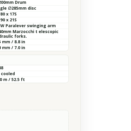
200mm Drum
ngle ∅285mm disc
80 x 17S
90 x 21S
W Paralever swinging arm
40mm Marzocchi t elescopic
raulic forks.
 mm / 8.8 in
 mm / 7.0 in
88
r cooled
0 m / 52.5 ft