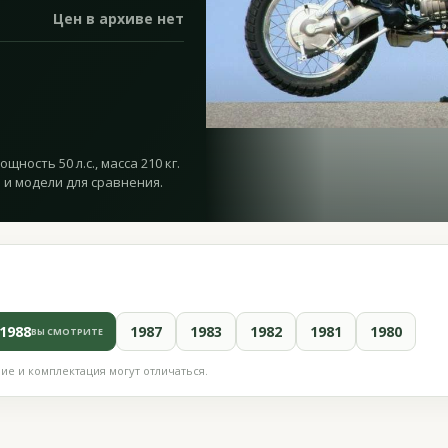
Цен в архиве нет
щность 50 л.с., масса 210 кг.
 и модели для сравнения.
1988
1987
1983
1982
1981
1980
ВЫ СМОТРИТЕ
е и комплектация могут отличаться.