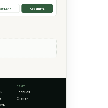
 модели
Сравнить
САЙТ
ей
Главная
а
Статьи
амы