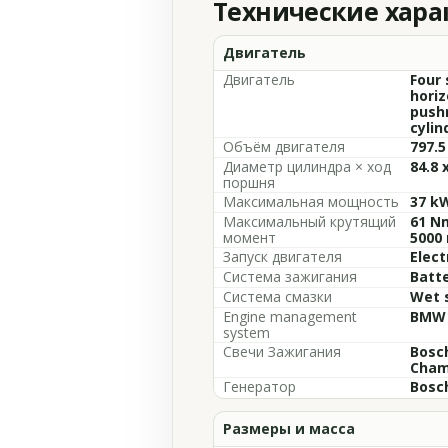
Технические хар
Двигатель
Двигатель
Four 
horiz
pushr
cylin
Объём двигателя
797.5 
Диаметр цилиндра × ход
84.8 
поршня
Максимальная мощность
37 kW
Максимальный крутящий
61 Nm
момент
5000
Запуск двигателя
Elect
Система зажигания
Batte
Система смазки
Wet 
Engine management
BMW 
system
Свечи Зажигания
Bosch
Cham
Генератор
Bosc
Размеры и масса