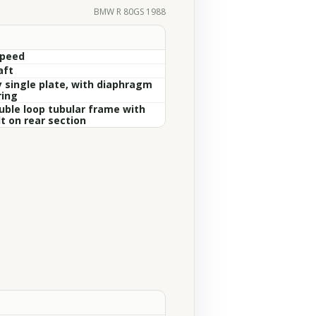
BMW R 80GS 1988
Speed
aft
y single plate, with diaphragm
ring
uble loop tubular frame with
t on rear section