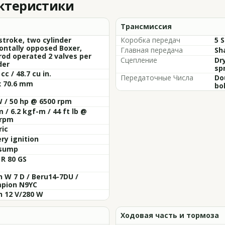
актеристики
Трансмиссия
stroke, two cylinder
Коробка передач
5 
ontally opposed Boxer,
Главная передача
Sh
od operated 2 valves per
Сцепление
Dr
der
sp
cc / 48.7 cu in.
Передаточные Числа
Do
x 70.6 mm
bol
 / 50 hp @ 6500 rpm
 / 6.2 kgf-m / 44 ft lb @
 rpm
ric
ry ignition
sump
R 80 GS
 W 7 D / Beru14-7DU /
pion N9YC
h 12 V/280 W
Ходовая часть и тормоза