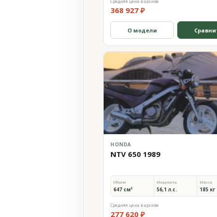
Средняя цена в архиве
368 927 ₽
О модели
Сравни
HONDA
NTV 650 1989
Объём
Мощность
Масса
647 см³
56,1 л.с.
185 кг
Средняя цена в архиве
277 620 ₽