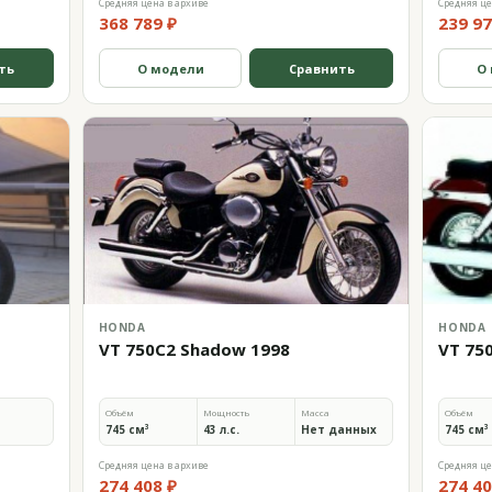
Средняя цена в архиве
Средняя це
368 789 ₽
239 97
ть
О модели
Сравнить
О
HONDA
HONDA
VT 750C2 Shadow 1998
VT 75
Объём
Мощность
Масса
Объём
745 см³
43 л.с.
Нет данных
745 см³
Средняя цена в архиве
Средняя це
274 408 ₽
274 40