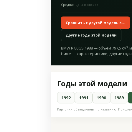
Средняя цена в архиве
Сравнить с другой моделью
→
Другие годы этой модели
BMW R 80GS 1988 — объём 797,5 см³, мо
Ниже — характеристики, другие годы
Годы этой модели
1992
1991
1990
1989
Карточки объединены по названию. Поколени