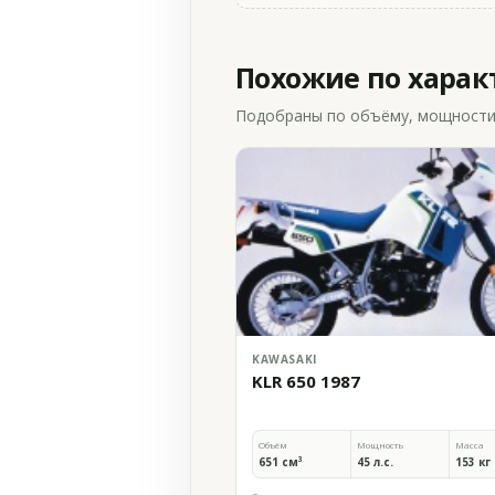
Похожие по хара
Подобраны по объёму, мощности и
KAWASAKI
KLR 650 1987
Объём
Мощность
Масса
651 см³
45 л.с.
153 кг