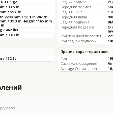
/ 6.3 US gal
Задний тормоз
∅ 
m / 33.5 in
Передний тормоз
Si
mm / 59.6 in
Задняя шина
13/
h 2290 mm / 90.1 in Width
Передняя шина
90/
mm / 39.3 in Height 1165 mm
Задняя подвеска
BM
 in
Передняя подвеска
∅ 
g / 462 lbs
hyd
m / 7.87 in
Ход передней подвески
225
Ход задней подвески
180
Прочие характеристики
m / 152 ft
Год
19
Система охлаждения
Ai
Average Consumption
16.
влений
продаётся.