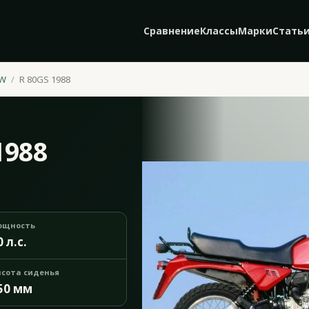
Сравнение
Классы
Марки
Стать
W
R 80GS 1988
1988
ощность
0 л.с.
сота сиденья
50 мм