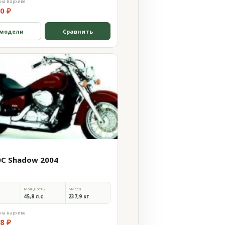
на в архиве
0 ₽
 модели
Сравнить
0C Shadow 2004
Мощность
Масса
45,8 л.с.
237,9 кг
на в архиве
8 ₽