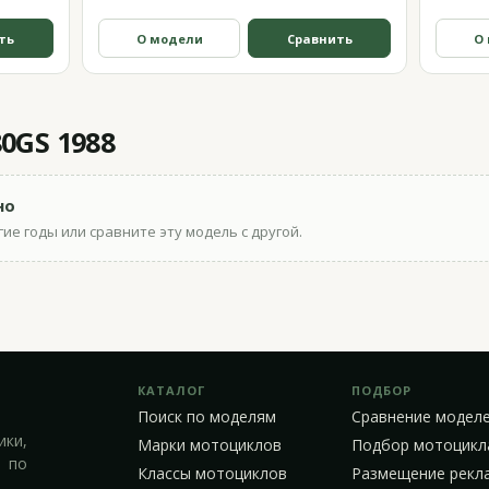
ть
О модели
Сравнить
О
0GS 1988
но
ие годы или сравните эту модель с другой.
КАТАЛОГ
ПОДБОР
Поиск по моделям
Сравнение модел
ики,
Марки мотоциклов
Подбор мотоцикл
 по
Классы мотоциклов
Размещение рекл