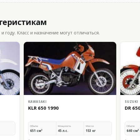
ктеристикам
 году. Класс и назначение могут отличаться.
KAWASAKI
SUZUKI
KLR 650 1990
DR 65
Объём
Мощность
Масса
Объём
651 см³
45 л.с.
153 кг
640 см³