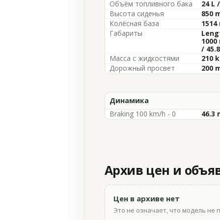
Объём топливного бака
24 L 
Высота сиденья
850 m
Колёсная база
1514 
Габариты
Lengt
1000 
/ 45.8
Масса с жидкостями
210 k
Дорожный просвет
200 m
Динамика
Braking 100 km/h - 0
46.3 
Архив цен и объя
Цен в архиве нет
Это не означает, что модель не 