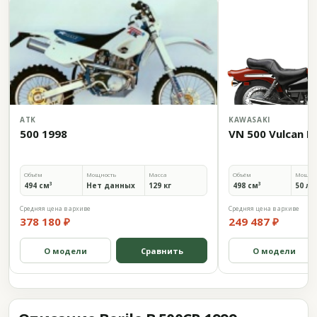
ATK
KAWASAKI
500 1998
VN 500 Vulcan L
Объём
Мощность
Масса
Объём
Мощно
494 см³
Нет данных
129 кг
498 см³
50 л.с
Средняя цена в архиве
Средняя цена в архиве
378 180 ₽
249 487 ₽
О модели
Сравнить
О модели