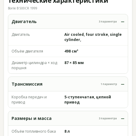
Технические характеристики
Borile B 500CR 1999
Двигатель
3 параметра
Двигатель
Air cooled, four stroke, single
cylinder,
Объём двигателя
498 см³
Диаметр цилиндра × ход
87 × 85 мм
поршня
Трансмиссия
1 параметр
Коробка передач и
5-ступенчатая, цепной
привод
привод
Размеры и масса
3 параметра
Объём топливного бака
8 л