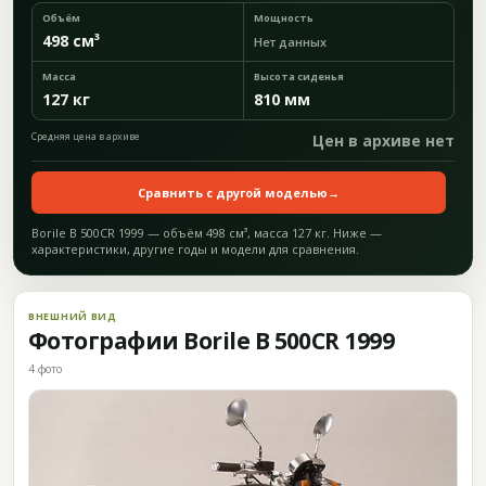
Объём
Мощность
498 см³
Нет данных
Масса
Высота сиденья
127 кг
810 мм
Средняя цена в архиве
Цен в архиве нет
Сравнить с другой моделью
→
Borile B 500CR 1999 — объём 498 см³, масса 127 кг. Ниже —
характеристики, другие годы и модели для сравнения.
ВНЕШНИЙ ВИД
Фотографии Borile B 500CR 1999
4 фото