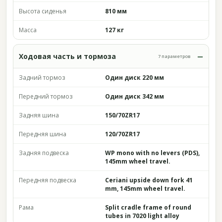
Высота сиденья
810 мм
Масса
127 кг
Ходовая часть и тормоза
7 параметров
Задний тормоз
Один диск 220 мм
Передний тормоз
Один диск 342 мм
Задняя шина
150/70ZR17
Передняя шина
120/70ZR17
Задняя подвеска
WP mono with no levers (PDS),
145mm wheel travel.
Передняя подвеска
Ceriani upside down fork 41
mm, 145mm wheel travel.
Рама
Split cradle frame of round
tubes in 7020 light alloy