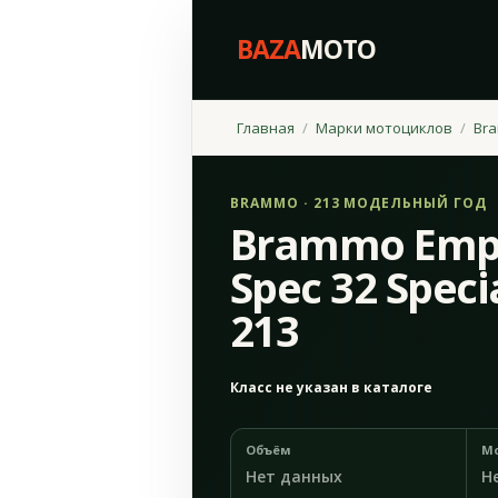
BAZA
MOTO
Главная
Марки мотоциклов
Br
BRAMMO · 213 МОДЕЛЬНЫЙ ГОД
Brammo Empu
Spec 32 Speci
213
Класс не указан в каталоге
Объём
М
Нет данных
Н