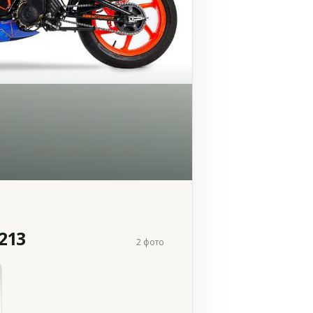
213
2 фото