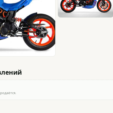
влений
продаётся.