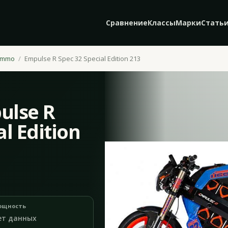
Сравнение
Классы
Марки
Стать
ammo
Empulse R Spec 32 Special Edition 213
lse R
al Edition
ощность
ет данных