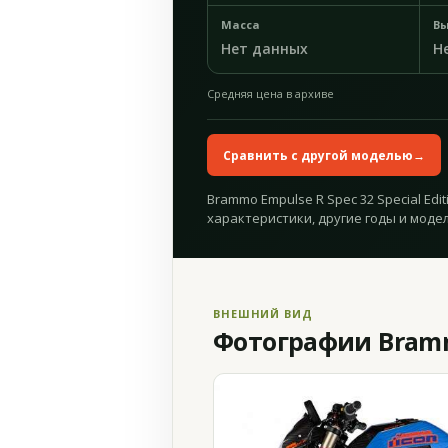
Масса
Вы
Нет данных
Н
Средняя цена в архиве
Сравнить с другой моделью
→
Brammo Empulse R Spec 32 Special Edit
характеристики, другие годы и модел
ВНЕШНИЙ ВИД
Фотографии Brammo