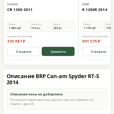
HONDA
BMW
CB 1300 2011
R 1200R 2014
Объём
Мощность
Масса
Объём
Мощно
1 284 см³
114 л.с.
236 кг
1 170 см³
110 л.
Средняя цена в архиве
Средняя цена в архиве
335 087 ₽
691 575 ₽
О модели
Сравнить
О модели
Описание BRP Can-am Spyder RT-S
2014
Описание пока не добавлено
Посмотрите характеристики, другие годы или сравните эту
модель с другой.