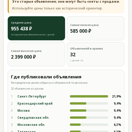
Это старые объявления; они могут быть сняты с продажи.
Используйте цены только как исторический ориентир.
Средняя цена
Самая низкая цена
955 438 ₽
585 000 ₽
по архивным объявлениям с ценой
Объявлений в архиве
Самая высокая цена
32
2 399 000 ₽
с ценой: 32
Где публиковали объявления
Распределение ранее собранных объявлений по регионам.
32 объявления из архива
1
Санкт-Петербург
21,9%
2
Краснодарский край
9,4%
3
Москва
9,4%
4
Свердловская обл.
9,4%
5
Московская обл.
6,3%
6
Татарстан
6,3%