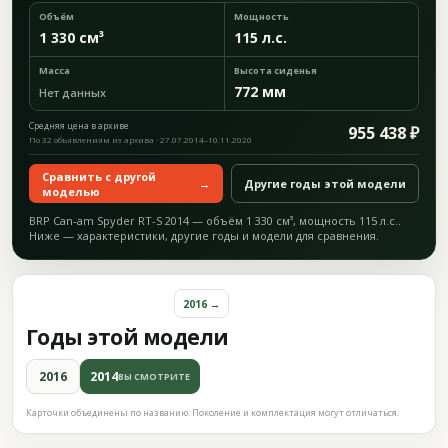
Объём
Мощность
1 330 см³
115 л.с.
Масса
Высота сиденья
772 мм
Нет данных
Средняя цена в архиве
955 438 ₽
По 32 объявлениям из архива · 27.07.2014–10.11.2020
Сравнить с другой
→
Другие годы этой модели
моделью
BRP Can-am Spyder RT-S 2014 — объём 1 330 см³, мощность 115 л.с..
Ниже — характеристики, другие годы и модели для сравнения.
2016 →
Годы этой модели
2016
2014
ВЫ СМОТРИТЕ
Карточки объединены по названию. Поколение и комплектация могут отличаться.