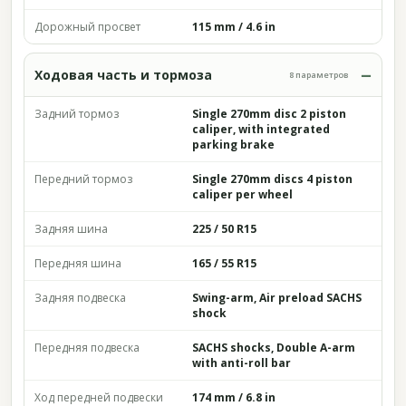
Дорожный просвет
115 mm / 4.6 in
Ходовая часть и тормоза
8 параметров
Задний тормоз
Single 270mm disc 2 piston
caliper, with integrated
parking brake
Передний тормоз
Single 270mm discs 4 piston
caliper per wheel
Задняя шина
225 / 50 R15
Передняя шина
165 / 55 R15
Задняя подвеска
Swing-arm, Air preload SACHS
shock
Передняя подвеска
SACHS shocks, Double A-arm
with anti-roll bar
Ход передней подвески
174 mm / 6.8 in