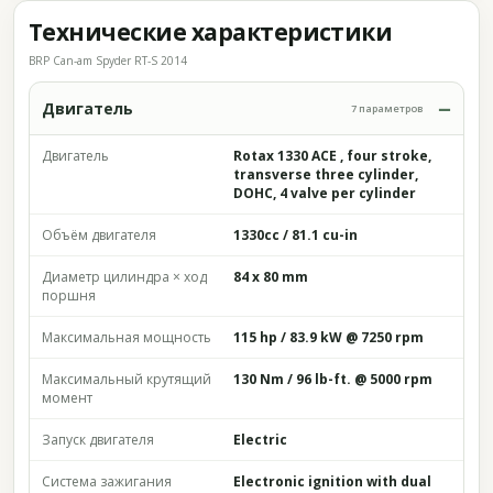
Технические характеристики
BRP Can-am Spyder RT-S 2014
Двигатель
7 параметров
Двигатель
Rotax 1330 ACE , four stroke,
transverse three cylinder,
DOHC, 4 valve per cylinder
Объём двигателя
1330cc / 81.1 cu-in
Диаметр цилиндра × ход
84 x 80 mm
поршня
Максимальная мощность
115 hp / 83.9 kW @ 7250 rpm
Максимальный крутящий
130 Nm / 96 lb-ft. @ 5000 rpm
момент
Запуск двигателя
Electric
Система зажигания
Electronic ignition with dual