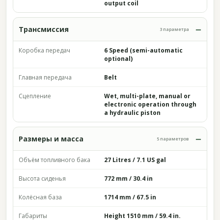
output coil
Трансмиссия
3 параметра
Коробка передач
6 Speed (semi-automatic
optional)
Главная передача
Belt
Сцепление
Wet, multi-plate, manual or
electronic operation through
a hydraulic piston
Размеры и масса
5 параметров
Объём топливного бака
27 Litres / 7.1 US gal
Высота сиденья
772 mm / 30.4 in
Колёсная база
1714 mm / 67.5 in
Габариты
Height 1510 mm / 59.4 in.