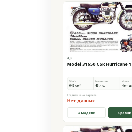
AJS
Model 31650 CSR Hurricane 
Объём
Мощность
Масса
646 см³
43 л.с.
Нет д
Средняя цена в архиве
Нет данных
О модели
Сравни