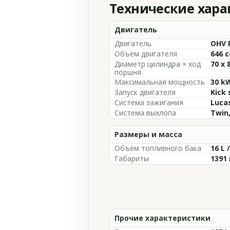
Технические хар
Двигатель
Двигатель
OHV P
Объём двигателя
646 c
Диаметр цилиндра × ход
70 x
поршня
Максимальная мощность
30 kW
Запуск двигателя
Kick 
Система зажигания
Luca
Система выхлопа
Twin,
Размеры и масса
Объём топливного бака
16 L 
Габариты
1391 
Прочие характеристики