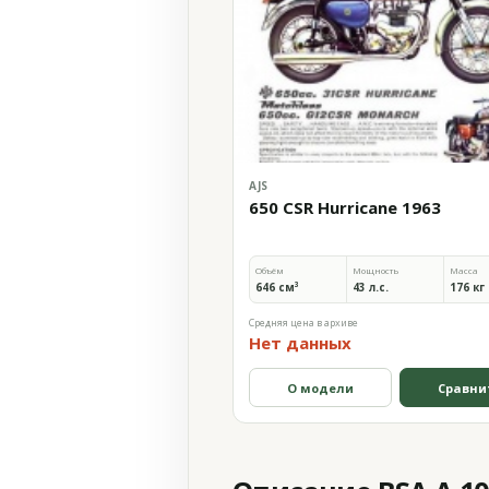
AJS
650 CSR Hurricane 1963
Объём
Мощность
Масса
646 см³
43 л.с.
176 кг
Средняя цена в архиве
Нет данных
О модели
Сравни