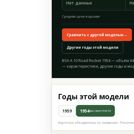
Нет данных
Н
Средняя цена в архиве
Сравнить с другой моделью
→
Другие годы этой модели
BSA A 10 Road Rocket 1954 — объём 646
— характеристики, другие годы и мо
Годы этой модели
1959
1954
ВЫ СМОТРИТЕ
Карточки объединены по названию. Поколени