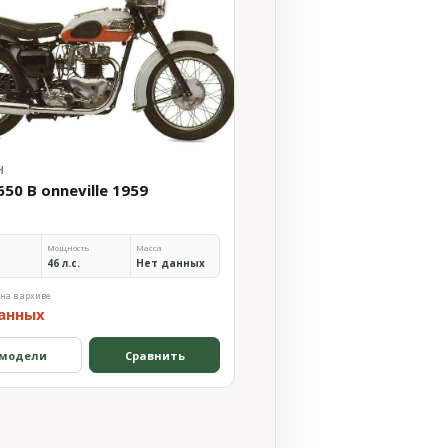
H
650 B onneville 1959
Мощность
Масса
46 л.с.
Нет данных
на в архиве
анных
 модели
Сравнить