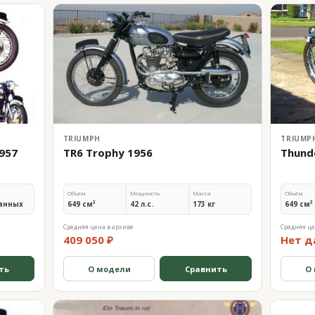
TRIUMPH
TRIUMP
1957
TR6 Trophy 1956
Thund
Объём
Мощность
Масса
Объём
анных
649 см³
42 л.с.
173 кг
649 см³
Средняя цена в архиве
Средняя це
409 050 ₽
Нет д
ть
О модели
Сравнить
О