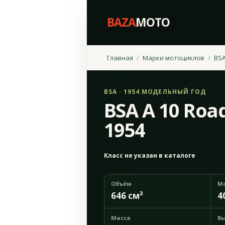
BAZA
MOTO
Главная
Марки мотоциклов
BS
BSA · 1954 МОДЕЛЬНЫЙ ГОД
BSA A 10 Roa
1954
Класс не указан в каталоге
Объём
М
646 см³
4
Масса
Вы