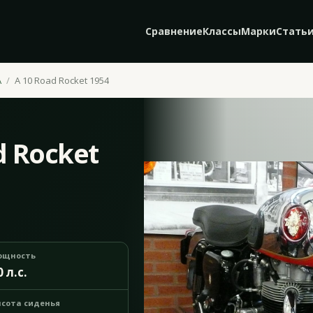
Сравнение
Классы
Марки
Стать
A
A 10 Road Rocket 1954
d Rocket
ощность
0 л.с.
сота сиденья