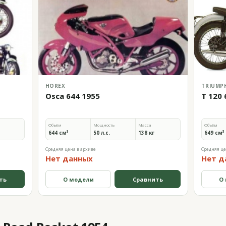
HOREX
TRIUMP
Osca 644 1955
T 120 
Объём
Мощность
Масса
Объём
644 см³
50 л.с.
138 кг
649 см³
Средняя цена в архиве
Средняя це
Нет данных
Нет д
ть
О модели
Сравнить
О