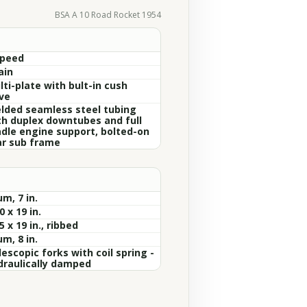
BSA A 10 Road Rocket 1954
Speed
ain
ti-plate with bult-in cush
ive
lded seamless steel tubing
th duplex downtubes and full
adle engine support, bolted-on
ar sub frame
m, 7 in.
0 x 19 in.
5 x 19 in., ribbed
m, 8 in.
escopic forks with coil spring -
draulically damped