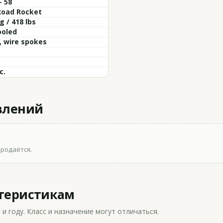
- 58
Road Rocket
g / 418 lbs
ooled
, wire spokes
c.
влений
продаётся.
ктеристикам
 году. Класс и назначение могут отличаться.