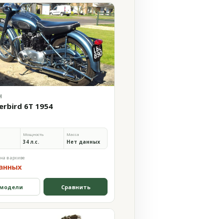
H
erbird 6T 1954
Мощность
Масса
34 л.с.
Нет данных
на в архиве
анных
 модели
Сравнить