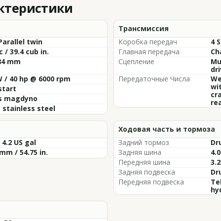
актеристики
Трансмиссия
arallel twin
Коробка передач
4 
c / 39.4 cub in.
Главная передача
Ch
 84 mm
Сцепление
Mul
dr
 / 40 hp @ 6000 rpm
Передаточные Числа
We
wi
start
cr
s magdyno
re
 stainless steel
Ходовая часть и тормоза
/ 4.2 US gal
Задний тормоз
Dru
mm / 54.75 in.
Задняя шина
4.0
Передняя шина
3.2
Задняя подвеска
Dru
Передняя подвеска
Tel
hy