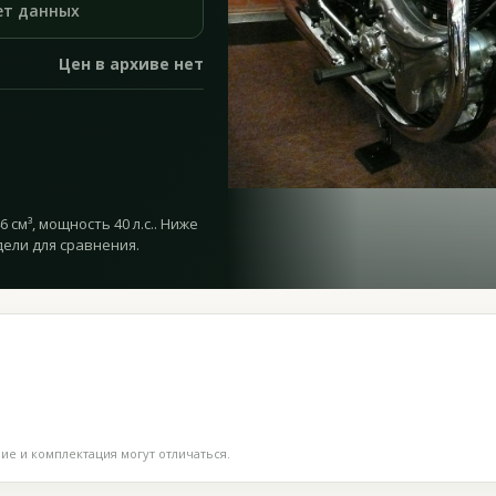
ет данных
Цен в архиве нет
 см³, мощность 40 л.с.. Ниже
дели для сравнения.
е и комплектация могут отличаться.