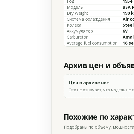
Год
1954 
Модель
BSA 
Dry Weight
190 k
Система охлаждения
Air c
Колёса
Steel
Аккумулятор
6V
Carburetor
Amal
Average fuel consumption
16 se
Архив цен и объя
Цен в архиве нет
Это не означает, что модель не 
Похожие по хара
Подобраны по объёму, мощности и