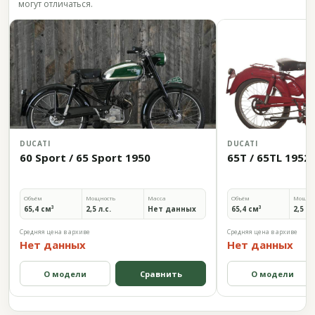
могут отличаться.
DUCATI
DUCATI
60 Sport / 65 Sport 1950
65T / 65TL 1952
Объём
Мощность
Масса
Объём
Мощно
65,4 см³
2,5 л.с.
Нет данных
65,4 см³
2,5 л.
Средняя цена в архиве
Средняя цена в архиве
Нет данных
Нет данных
О модели
Сравнить
О модели