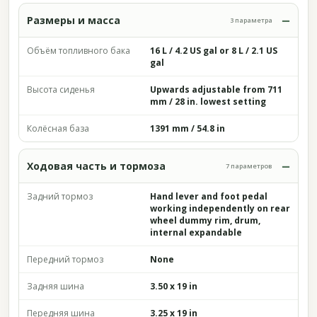
Размеры и масса
3 параметра
Объём топливного бака
16 L / 4.2 US gal or 8 L / 2.1 US
gal
Высота сиденья
Upwards adjustable from 711
mm / 28 in. lowest setting
Колёсная база
1391 mm / 54.8 in
Ходовая часть и тормоза
7 параметров
Задний тормоз
Hand lever and foot pedal
working independently on rear
wheel dummy rim, drum,
internal expandable
Передний тормоз
None
Задняя шина
3.50 x 19 in
Передняя шина
3.25 x 19 in