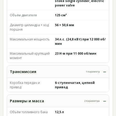
stoke single cylinder, electric
power valve
Объём двигателя
125 см³
Диаметр цилиндра × ход
56 × 50,6 мм
поршня
Максимальная мощность
34 л.с. (24,8 кВт) при 12 000 об/
мин
Максимальный крутящий
23 Н·м при 11 000 об/мин
момент
Трансмиссия
1 параметр
Коробка передач и
6-ступенчатая, цепной
привод
привод
Размеры и масса
2 параметра
Объём топливного бака
12,5 л