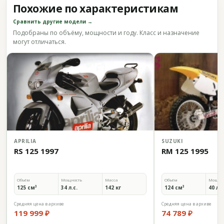
Похожие по характеристикам
Сравнить другие модели →
Подобраны по объёму, мощности и году. Класс и назначение
могут отличаться.
APRILIA
SUZUKI
RS 125 1997
RM 125 1995
Объём
Мощность
Масса
Объём
Мощно
125 см³
34 л.с.
142 кг
124 см³
40 л.с
Средняя цена в архиве
Средняя цена в архиве
119 999 ₽
74 789 ₽