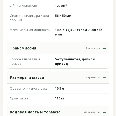
Объём двигателя
122 см³
Диаметр цилиндра × ход
56 × 50 мм
поршня
Максимальная мощность
10 л.с. (7,3 кВт) при 7 000 об/
мин
Трансмиссия
1 параметр
Коробка передач и
5-ступенчатая, цепной
привод
привод
Размеры и масса
2 параметра
Объём топливного бака
10,5 л
Сухая масса
116 кг
Ходовая часть и тормоза
4 параметра