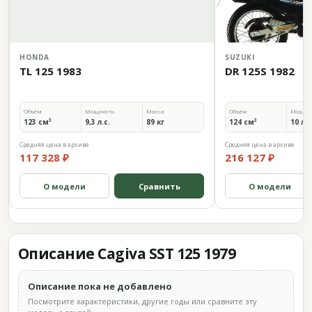
HONDA
SUZUKI
TL 125 1983
DR 125S 1982
Объём
Мощность
Масса
Объём
Мощно
123 см³
9,3 л.с.
89 кг
124 см³
10 л.с
Средняя цена в архиве
Средняя цена в архиве
117 328 ₽
216 127 ₽
О модели
Сравнить
О модели
Описание Cagiva SST 125 1979
Описание пока не добавлено
Посмотрите характеристики, другие годы или сравните эту