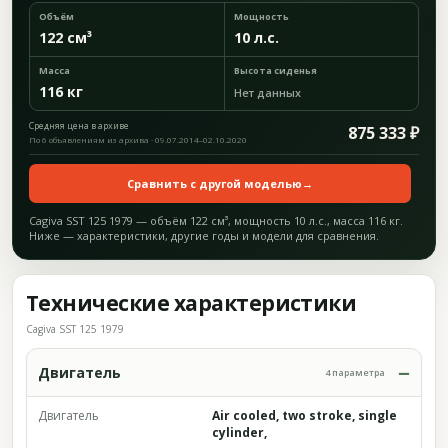
Объём
Мощность
122 см³
10 л.с.
Масса
Высота сиденья
116 кг
Нет данных
Средняя цена в архиве
875 333 ₽
По 6 объявлениям из архива · 09.07.2014–02.10.2020
Сравнить с другой моделью
→
Cagiva SST 125 1979 — объём 122 см³, мощность 10 л.с., масса 116 кг.
Ниже — характеристики, другие годы и модели для сравнения.
Технические характеристики
Cagiva SST 125 1979
Двигатель
4 параметра
Двигатель
Air cooled, two stroke, single
cylinder,