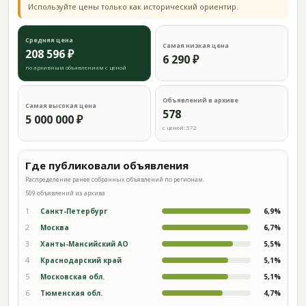
Используйте цены только как исторический ориентир.
Средняя цена
Самая низкая цена
208 596 ₽
6 290 ₽
по архивным объявлениям с ценой
Объявлений в архиве
Самая высокая цена
578
5 000 000 ₽
с ценой: 572
Где публиковали объявления
Распределение ранее собранных объявлений по регионам.
509 объявлений из архива
1
Санкт-Петербург
6,9%
2
Москва
6,7%
3
Ханты-Мансийский АО
5,5%
4
Краснодарский край
5,1%
5
Московская обл.
5,1%
6
Тюменская обл.
4,7%