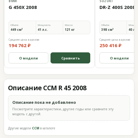
BMW
SUZUKI
G 450X 2008
DR-Z 400S 2008
Объём
Мощность
Масса
Объём
Мощно
449 см³
41 л.с.
121 кг
398 см³
40 л.с
Средняя цена в архиве
Средняя цена в архиве
194 762 ₽
250 416 ₽
О модели
Сравнить
О модели
Описание CCM R 45 2008
Описание пока не добавлено
Посмотрите характеристики, другие годы или сравните эту
модель с другой.
Другие модели
CCM
в каталоге