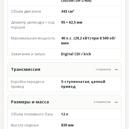
(Suzuki DR-Z400)
Объём двигателя
443 см³
Диаметр цилиндра × ход
95 × 62,5 мм
поршня
Максимальная мощность
40 л.с. (29,2 кВт) при 8 500 об/
мин
Зажигание и запуск
Digital CDI / kick
Трансмиссия
1 параметр
Коробка передач и
5-ступенчатая, цепной
привод
привод
Размеры и масса
3 параметра
Объём топливного бака
12 л
Высота сиденья
830 мм