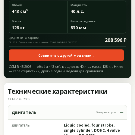
Объём
Мощность
443 см³
40 л.с.
Масса
Высота сиденья
128 кг
830 мм
Средняя цена в архиве
208 596 ₽
По 578 объявлениям из архива · 05.08.2014–02.08.2026
Сравнить с другой моделью
→
CCM R 45 2008 — объём 443 см³, мощность 40 л.с., масса 128 кг. Ниже
— характеристики, другие годы и модели для сравнения.
Технические характеристики
CCM R 45 2008
Двигатель
5 параметров
Двигатель
Liquid cooled, four stroke,
single cylinder, DOHC, 4 valve