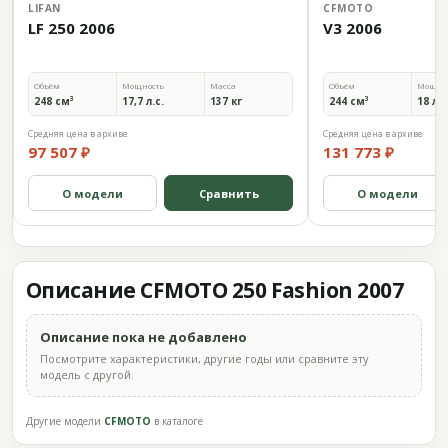
LIFAN
CFMOTO
LF 250 2006
V3 2006
Объём
Мощность
Масса
Объём
Мощно
248 см³
17,7 л.с.
137 кг
244 см³
18 л.с
Средняя цена в архиве
Средняя цена в архиве
97 507 ₽
131 773 ₽
О модели
Сравнить
О модели
Описание CFMOTO 250 Fashion 2007
Описание пока не добавлено
Посмотрите характеристики, другие годы или сравните эту
модель с другой.
Другие модели
CFMOTO
в каталоге