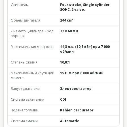
Двигатель
Four stroke, Single cylinder,
SOHC, 2 valve.
Объём двигателя
244 см³
Диаметр цилиндра × ход
72 × 60 мм
поршня
Максимальная мощность
14,3 л.с. (10,5 кВт) при 7 000
об/мин
Степень сжатия
10,0:1
Максимальный крутящий
15 Н·м при 6 000 об/мин
момент
Запуск двигателя
Электростартер
Система зажигания
CDI
Подача топлива
Kehien carburetor
Система смазки
Automatic